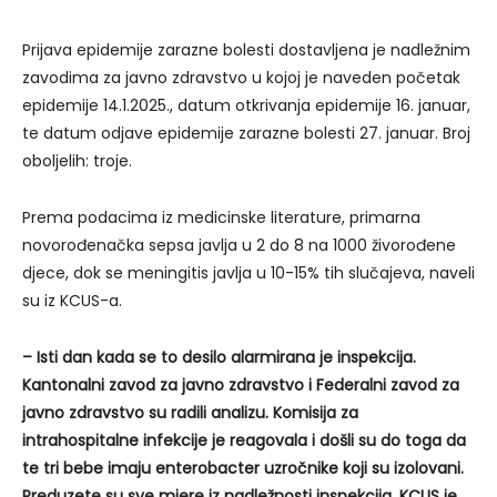
Prijava epidemije zarazne bolesti dostavljena je nadležnim
zavodima za javno zdravstvo u kojoj je naveden početak
epidemije 14.1.2025., datum otkrivanja epidemije 16. januar,
te datum odjave epidemije zarazne bolesti 27. januar. Broj
oboljelih: troje.
Prema podacima iz medicinske literature, primarna
novorođenačka sepsa javlja u 2 do 8 na 1000 živorođene
djece, dok se meningitis javlja u 10-15% tih slučajeva, naveli
su iz KCUS-a.
– Isti dan kada se to desilo alarmirana je inspekcija.
Kantonalni zavod za javno zdravstvo i Federalni zavod za
javno zdravstvo su radili analizu. Komisija za
intrahospitalne infekcije je reagovala i došli su do toga da
te tri bebe imaju enterobacter uzročnike koji su izolovani.
Preduzete su sve mjere iz nadležnosti inspekcija. KCUS je