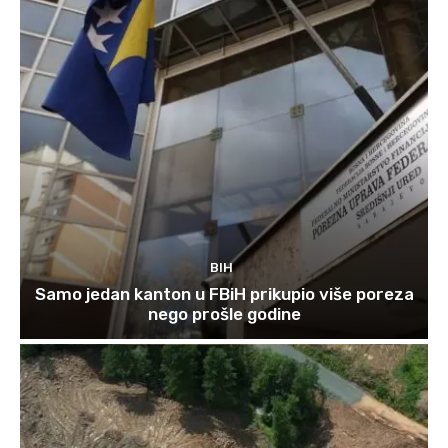
BIH
Samo jedan kanton u FBiH prikupio više poreza
nego prošle godine