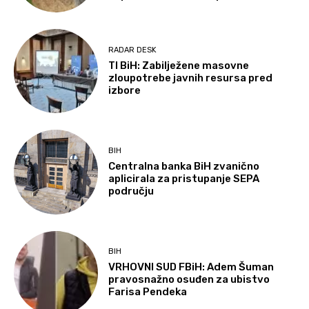
RADAR DESK
TI BiH: Zabilježene masovne
zloupotrebe javnih resursa pred
izbore
BIH
Centralna banka BiH zvanično
aplicirala za pristupanje SEPA
području
BIH
VRHOVNI SUD FBiH: Adem Šuman
pravosnažno osuđen za ubistvo
Farisa Pendeka