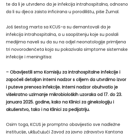
te da li je utvrđeno da je infekcija intrahospitalna, odnosno
da li su djeca zaista inficirana u porodilištu, piše Žurnal.
Još šestog marta sa KCUS-a su demantovali da je
infekcija intrahospitalna, a u saopštenju koje su poslali
medijima naveli su da su na odjel neonatologije primljena
tri novorođenčeta koja su pokazivala simptome sistemske
infekcije i meningitisa:
– Obavijestili smo Komisiju za intrahospitalne infekcije i
započeli detaljan interni nadzor s ciljem da utvrdimo izvor
i puteve prenosa infekcije. Interni nadzor obuhvatio je
višekratno uzimanje mikrobioloških uzoraka od 17. do 23.
januara 2025. godine, kako na Klinici za ginekologiju i
akušerstvo, tako i na Klinici za pedijatriju.
Osim toga, KCUS je promptno obavijestio sve nadležne
institucije, uključujući Zavod za javno zdravstvo Kantona