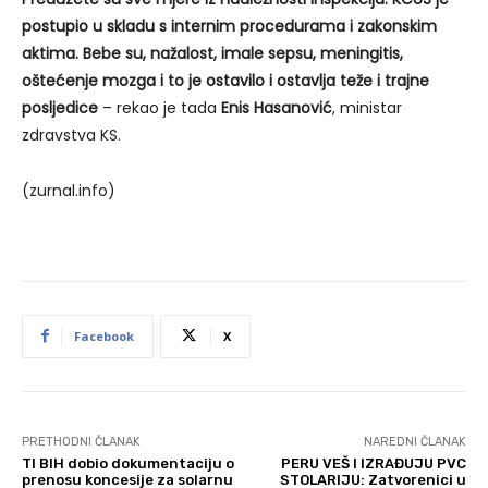
postupio u skladu s internim procedurama i zakonskim
aktima. Bebe su, nažalost, imale sepsu, meningitis,
oštećenje mozga i to je ostavilo i ostavlja teže i trajne
posljedice
– rekao je tada
Enis Hasanović
, ministar
zdravstva KS.
(zurnal.info)
Facebook
X
PRETHODNI ČLANAK
NAREDNI ČLANAK
TI BIH dobio dokumentaciju o
PERU VEŠ I IZRAĐUJU PVC
prenosu koncesije za solarnu
STOLARIJU: Zatvorenici u