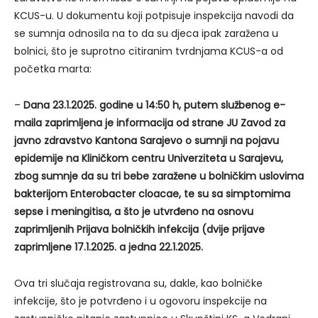
KCUS-u. U dokumentu koji potpisuje inspekcija navodi da
se sumnja odnosila na to da su djeca ipak zaražena u
bolnici, što je suprotno citiranim tvrdnjama KCUS-a od
početka marta:
–
Dana 23.1.2025. godine u 14:50 h, putem službenog e-
maila zaprimljena je informacija od strane JU Zavod za
javno zdravstvo Kantona Sarajevo o sumnji na pojavu
epidemije na Kliničkom centru Univerziteta u Sarajevu,
zbog sumnje da su tri bebe zaražene u bolničkim uslovima
bakterijom Enterobacter cloacae, te su sa simptomima
sepse i meningitisa, a što je utvrđeno na osnovu
zaprimljenih Prijava bolničkih infekcija (dvije prijave
zaprimljene 17.1.2025. a jedna 22.1.2025.
Ova tri slučaja registrovana su, dakle, kao bolničke
infekcije, što je potvrđeno i u ogovoru inspekcije na