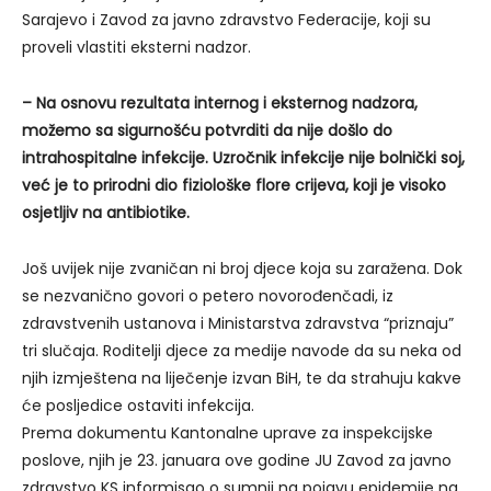
Sarajevo i Zavod za javno zdravstvo Federacije, koji su
proveli vlastiti eksterni nadzor.
– Na osnovu rezultata internog i eksternog nadzora,
možemo sa sigurnošću potvrditi da nije došlo do
intrahospitalne infekcije. Uzročnik infekcije nije bolnički soj,
već je to prirodni dio fiziološke flore crijeva, koji je visoko
osjetljiv na antibiotike.
Još uvijek nije zvaničan ni broj djece koja su zaražena. Dok
se nezvanično govori o petero novorođenčadi, iz
zdravstvenih ustanova i Ministarstva zdravstva “priznaju”
tri slučaja. Roditelji djece za medije navode da su neka od
njih izmještena na liječenje izvan BiH, te da strahuju kakve
će posljedice ostaviti infekcija.
Prema dokumentu Kantonalne uprave za inspekcijske
poslove, njih je 23. januara ove godine JU Zavod za javno
zdravstvo KS informisao o sumnji na pojavu epidemije na