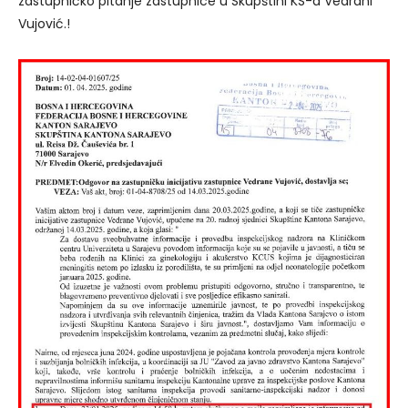
zastupničko pitanje zastupnice u Skupštini KS-a Vedrani
Vujović.!