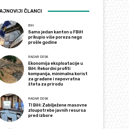
AJNOVIJI ČLANCI
BIH
Samo jedan kanton u FBiH
prikupio više poreza nego
prošle godine
RADAR DESK
Ekonomija eksploatacije u
BiH: Rekordni profiti
kompanija, minimalna korist
za građane i nepovratna
šteta za prirodu
RADAR DESK
TI BiH: Zabilježene masovne
zloupotrebe javnih resursa
pred izbore