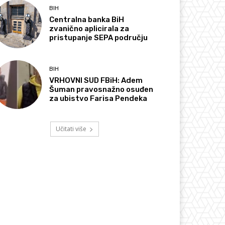
BIH
Centralna banka BiH
zvanično aplicirala za
pristupanje SEPA području
BIH
VRHOVNI SUD FBiH: Adem
Šuman pravosnažno osuđen
za ubistvo Farisa Pendeka
Učitati više