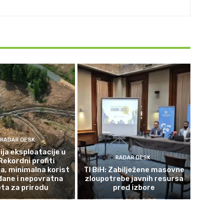
RADAR DESK
ja eksploatacije u
RADAR DESK
Rekordni profiti
a, minimalna korist
TI BiH: Zabilježene masovne
đane i nepovratna
zloupotrebe javnih resursa
eta za prirodu
pred izbore