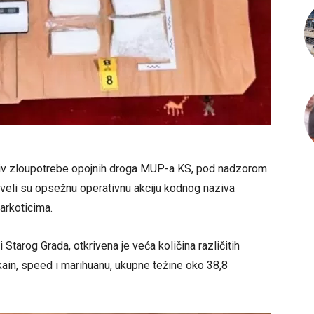
rotiv zloupotrebe opojnih droga MUP-a KS, pod nadzorom
oveli su opsežnu operativnu akciju kodnog naziva
arkoticima.
tarog Grada, otkrivena je veća količina različitih
kain, speed i marihuanu, ukupne težine oko 38,8