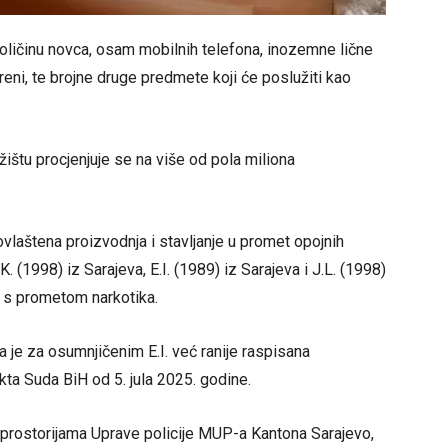
 količinu novca, osam mobilnih telefona, inozemne lične
ni, te brojne druge predmete koji će poslužiti kao
žištu procjenjuje se na više od pola miliona
vlaštena proizvodnja i stavljanje u promet opojnih
. (1998) iz Sarajeva, E.I. (1989) iz Sarajeva i J.L. (1998)
zi s prometom narkotika.
je za osumnjičenim E.I. već ranije raspisana
ta Suda BiH od 5. jula 2025. godine.
 prostorijama Uprave policije MUP-a Kantona Sarajevo,