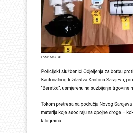
Foto: MUP KS
Policijski službenici Odjeljenja za borbu p
Kantonalnog tužilaštva Kantona Sarajevo, pr
“Beretka”, usmjerenu na suzbijanje trgovine n
Tokom pretresa na području Novog Sarajeva i S
materija koje asociraju na opojne droge – ko
kilograma.