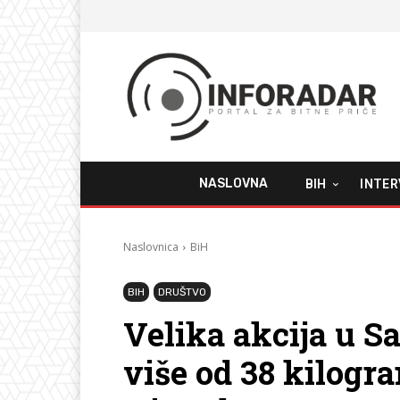
NASLOVNA
BIH
INTER
Naslovnica
BiH
BIH
DRUŠTVO
Velika akcija u Sa
više od 38 kilogr