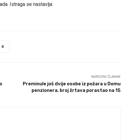
ada. Istraga se nastavlja.
X
NAREDNI ČLANAK
o
Preminule još dvije osobe iz požara u Domu
penzionera, broj žrtava porastao na 15