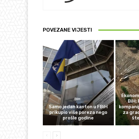
POVEZANE VIJESTI
Ekonomi
BIH
BiH: 
Samo jedan kanton u FBiH
kompanij
prikupio više poreza nego
za gra
prošle godine
št