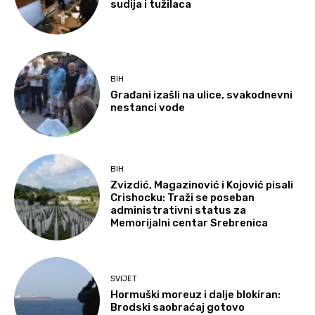
sudija i tužilaca
BIH
Građani izašli na ulice, svakodnevni
nestanci vode
BIH
Zvizdić, Magazinović i Kojović pisali
Crishocku: Traži se poseban
administrativni status za
Memorijalni centar Srebrenica
SVIJET
Hormuški moreuz i dalje blokiran:
Brodski saobraćaj gotovo