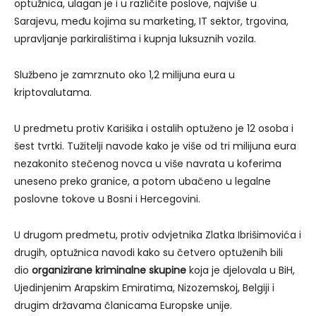
optužnica, ulagan je i u različite poslove, najviše u
Sarajevu, među kojima su marketing, IT sektor, trgovina,
upravljanje parkiralištima i kupnja luksuznih vozila.
Službeno je zamrznuto oko 1,2 milijuna eura u
kriptovalutama.
U predmetu protiv Karišika i ostalih optuženo je 12 osoba i
šest tvrtki. Tužitelji navode kako je više od tri milijuna eura
nezakonito stečenog novca u više navrata u koferima
uneseno preko granice, a potom ubačeno u legalne
poslovne tokove u Bosni i Hercegovini.
U drugom predmetu, protiv odvjetnika Zlatka Ibrišimovića i
drugih, optužnica navodi kako su četvero optuženih bili
dio
organizirane kriminalne skupine
koja je djelovala u BiH,
Ujedinjenim Arapskim Emiratima, Nizozemskoj, Belgiji i
drugim državama članicama Europske unije.