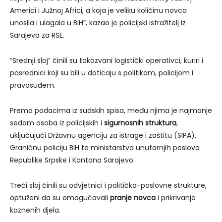
Americi i Južnoj Africi, a koja je veliku količinu novca
unosila i ulagala u BiH”, kazao je policijski istražitelj iz
Sarajeva za RSE.
“Srednji sloj” činili su takozvani logistički operativci, kuriri i
posrednici koji su bili u doticaju s politikom, policijom i
pravosuđem.
Prema podacima iz sudskih spisa, među njima je najmanje
sedam osoba iz policijskih i
sigurnosnih struktura
,
uključujući Državnu agenciju za istrage i zaštitu (SIPA),
Graničnu policiju BiH te ministarstva unutarnjih poslova
Republike Srpske i Kantona Sarajevo.
Treći sloj činili su odvjetnici i političko-poslovne strukture,
optuženi da su omogućavali
pranje novca
i prikrivanje
kaznenih djela.