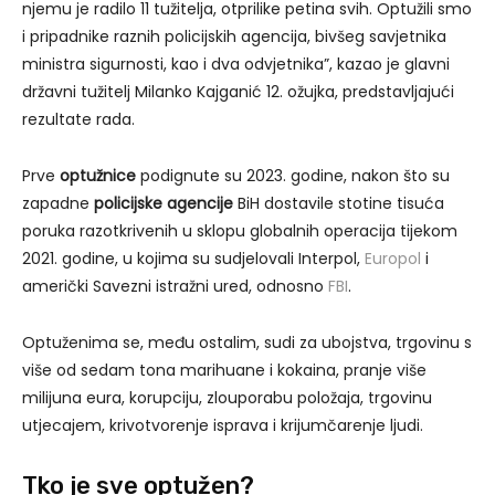
njemu je radilo 11 tužitelja, otprilike petina svih. Optužili smo
i pripadnike raznih policijskih agencija, bivšeg savjetnika
ministra sigurnosti, kao i dva odvjetnika”, kazao je glavni
državni tužitelj Milanko Kajganić 12. ožujka, predstavljajući
rezultate rada.
Prve
optužnice
podignute su 2023. godine, nakon što su
zapadne
policijske agencije
BiH dostavile stotine tisuća
poruka razotkrivenih u sklopu globalnih operacija tijekom
2021. godine, u kojima su sudjelovali Interpol,
Europol
i
američki Savezni istražni ured, odnosno
FBI
.
Optuženima se, među ostalim, sudi za ubojstva, trgovinu s
više od sedam tona marihuane i kokaina, pranje više
milijuna eura, korupciju, zlouporabu položaja, trgovinu
utjecajem, krivotvorenje isprava i krijumčarenje ljudi.
Tko je sve optužen?