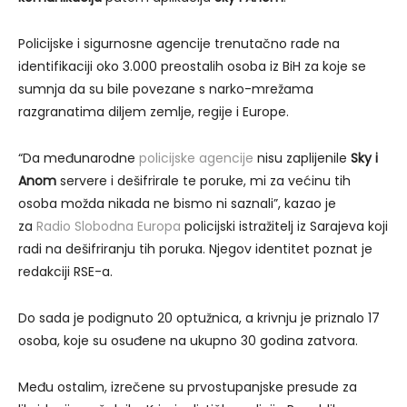
Policijske i sigurnosne agencije trenutačno rade na
identifikaciji oko 3.000 preostalih osoba iz BiH za koje se
sumnja da su bile povezane s narko-mrežama
razgranatima diljem zemlje, regije i Europe.
“Da međunarodne
policijske agencije
nisu zaplijenile
Sky i
Anom
servere i dešifrirale te poruke, mi za većinu tih
osoba možda nikada ne bismo ni saznali”, kazao je
za
Radio Slobodna Europa
policijski istražitelj iz Sarajeva koji
radi na dešifriranju tih poruka. Njegov identitet poznat je
redakciji RSE-a.
Do sada je podignuto 20 optužnica, a krivnju je priznalo 17
osoba, koje su osuđene na ukupno 30 godina zatvora.
Među ostalim, izrečene su prvostupanjske presude za