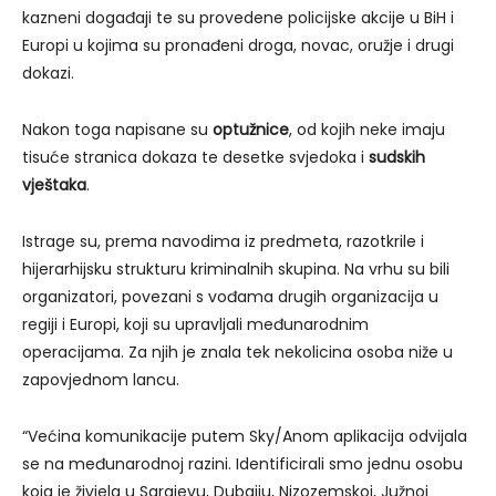
kazneni događaji te su provedene policijske akcije u BiH i
Europi u kojima su pronađeni droga, novac, oružje i drugi
dokazi.
Nakon toga napisane su
optužnice
, od kojih neke imaju
tisuće stranica dokaza te desetke svjedoka i
sudskih
vještaka
.
Istrage su, prema navodima iz predmeta, razotkrile i
hijerarhijsku strukturu kriminalnih skupina. Na vrhu su bili
organizatori, povezani s vođama drugih organizacija u
regiji i Europi, koji su upravljali međunarodnim
operacijama. Za njih je znala tek nekolicina osoba niže u
zapovjednom lancu.
“Većina komunikacije putem Sky/Anom aplikacija odvijala
se na međunarodnoj razini. Identificirali smo jednu osobu
koja je živjela u Sarajevu, Dubaiju, Nizozemskoj, Južnoj