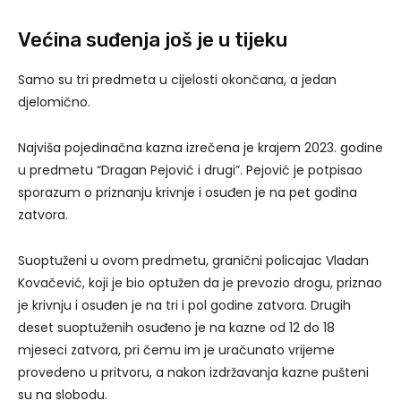
Većina suđenja još je u tijeku
Samo su tri predmeta u cijelosti okončana, a jedan
djelomično.
Najviša pojedinačna kazna izrečena je krajem 2023. godine
u predmetu “Dragan Pejović i drugi”. Pejović je potpisao
sporazum o priznanju krivnje i osuđen je na pet godina
zatvora.
Suoptuženi u ovom predmetu, granični policajac Vladan
Kovačević, koji je bio optužen da je prevozio drogu, priznao
je krivnju i osuđen je na tri i pol godine zatvora. Drugih
deset suoptuženih osuđeno je na kazne od 12 do 18
mjeseci zatvora, pri čemu im je uračunato vrijeme
provedeno u pritvoru, a nakon izdržavanja kazne pušteni
su na slobodu.