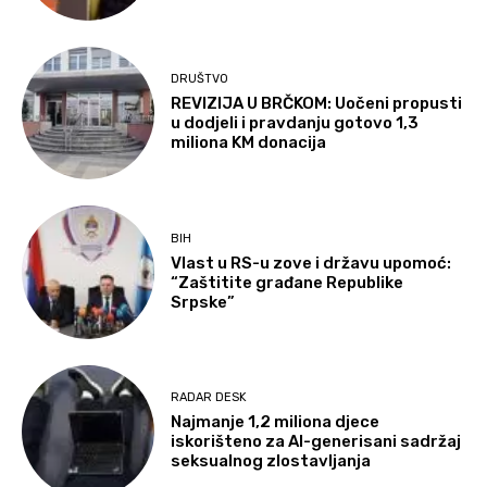
DRUŠTVO
REVIZIJA U BRČKOM: Uočeni propusti
u dodjeli i pravdanju gotovo 1,3
miliona KM donacija
BIH
Vlast u RS-u zove i državu upomoć:
“Zaštitite građane Republike
Srpske”
RADAR DESK
Najmanje 1,2 miliona djece
iskorišteno za AI-generisani sadržaj
seksualnog zlostavljanja