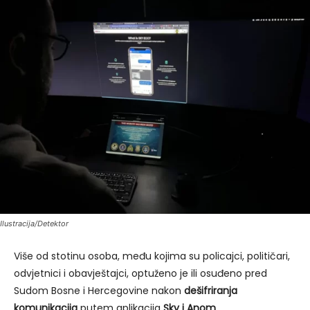
Ilustracija/Detektor
Više od stotinu osoba, među kojima su policajci, političari,
odvjetnici i obavještajci, optuženo je ili osuđeno pred
Sudom Bosne i Hercegovine nakon
dešifriranja
komunikacija
putem aplikacija
Sky i Anom
.