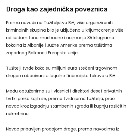
Droga kao zajednička poveznica
Prema navodima Tužiteljstva BiH, više organiziranih
kriminalnih skupina bilo je uključeno u krijumčarenje više
od sedam tona marihuane i najmanje 35 kilograma
kokaina iz Albanije i Južne Amerike prema tržištima
zapadnog Balkana i Europske unije.
Tužitelji tvrde kako su milijuni eura stečeni trgovinom
drogom ubacivani u legalne financijske tokove u BiH.
Među optuženima su i vlasnici i direktori deset privatnih
tvrtki preko kojih se, prema tvrdnjama tužitelja, prao
novac kroz izgradnju stambenih zgrada ili kupnju različitih
nekretnina.
Novac pribavljen prodajom droge, prema navodima iz