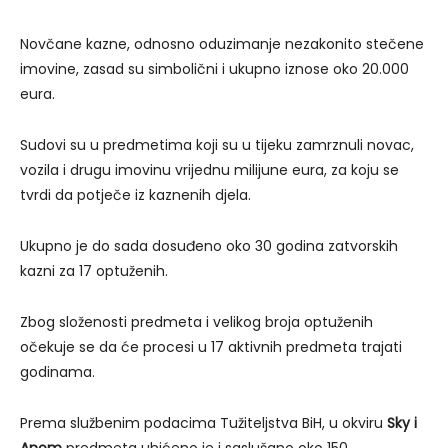
Novčane kazne, odnosno oduzimanje nezakonito stečene
imovine, zasad su simbolični i ukupno iznose oko 20.000
eura.
Sudovi su u predmetima koji su u tijeku zamrznuli novac,
vozila i drugu imovinu vrijednu milijune eura, za koju se
tvrdi da potječe iz kaznenih djela.
Ukupno je do sada dosuđeno oko 30 godina zatvorskih
kazni za 17 optuženih.
Zbog složenosti predmeta i velikog broja optuženih
očekuje se da će procesi u 17 aktivnih predmeta trajati
godinama.
Prema službenim podacima Tužiteljstva BiH, u okviru
Sky i
Anom
predmeta uhićeno je i saslušano oko 150