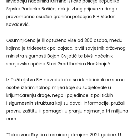
likvidaciju načelnika Kriminalističke policije Republike
Srpske Radenka Bašića, dok je zbog prijevoza droge
pravomoćno osuđen granični policajac BiH Vladan
Kovačević.
Osumnjičeno je ili optuženo više od 300 osoba, među
kojima je tridesetak policajaca, bivši savjetnik državnog
ministra sigurnosti Bojan Cvijetić te bivši načelnik
sarajevske općine Stari Grad Ibrahim Hadžibajrić.
Iz Tužiteljstva BiH navode kako su identificirali ne samo
osobe iz kriminalnog miljea koje su sudjelovale u
krijumčarenju droge, nego i pojedince iz političkih
i
sigurnosnih struktura
koji su davali informacije, pružali
pravnu zaštitu ili pomagali u pranju najmanje tri milijuna
eura.
“Takozvani Sky tim formiran je krajem 2021. godine. U