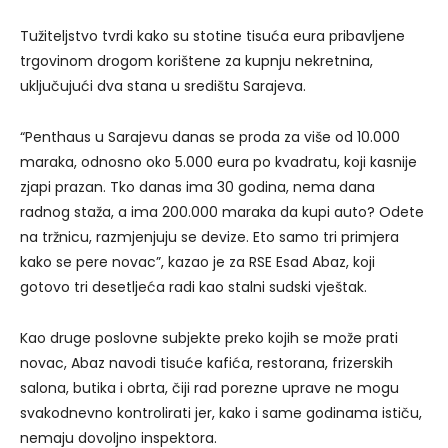
Tužiteljstvo tvrdi kako su stotine tisuća eura pribavljene
trgovinom drogom korištene za kupnju nekretnina,
uključujući dva stana u središtu Sarajeva.
“Penthaus u Sarajevu danas se proda za više od 10.000
maraka, odnosno oko 5.000 eura po kvadratu, koji kasnije
zjapi prazan. Tko danas ima 30 godina, nema dana
radnog staža, a ima 200.000 maraka da kupi auto? Odete
na tržnicu, razmjenjuju se devize. Eto samo tri primjera
kako se pere novac”, kazao je za RSE Esad Abaz, koji
gotovo tri desetljeća radi kao stalni sudski vještak.
Kao druge poslovne subjekte preko kojih se može prati
novac, Abaz navodi tisuće kafića, restorana, frizerskih
salona, butika i obrta, čiji rad porezne uprave ne mogu
svakodnevno kontrolirati jer, kako i same godinama ističu,
nemaju dovoljno inspektora.