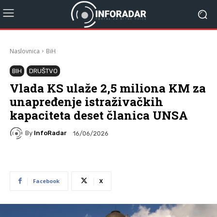
Naslovnica
BiH
BIH
DRUŠTVO
Vlada KS ulaže 2,5 miliona KM za
unapređenje istraživačkih
kapaciteta deset članica UNSA
By
InfoRadar
16/06/2026
Facebook
X