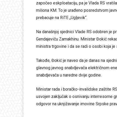
započeo eskploataciju, pa je Vlada RS vrati
miliona KM. To je urađeno posredstvom javn
prebacuje na RiTE „Ugljevik“.
Na današnjoj sjednici Vlade RS odobren je pr
Gendajeviču Zamakhinu. Ministar Đokić rekao
ministra trgovine i da se radi o osobi koja j
Takođe, Đokić je naveo da je danas na sjedni
glavnog javnog snabdjevača električnom ener
snabdjevača u naredne dvije godine.
Ministar rada i boračko-invalidske zaštite RS
usvojen zaključak o osnivanju interresorne gr
odgovor na uknjižavanje imovine Srpske pra