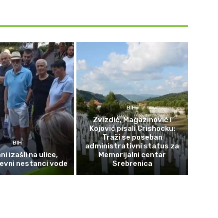
BIH
Zvizdić, Magazinović i
Kojović pisali Crishocku:
Traži se poseban
BIH
administrativni status za
i izašli na ulice,
Memorijalni centar
evni nestanci vode
Srebrenica