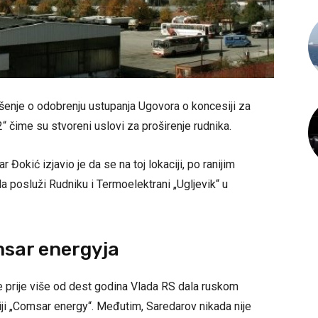
ešenje o odobrenju ustupanja Ugovora o koncesiji za
 2“ čime su stvoreni uslovi za proširenje rudnika.
 Đokić izjavio je da se na toj lokaciji, po ranijim
 da posluži Rudniku i Termoelektrani „Ugljevik“ u
msar energyja
 je prije više od dest godina Vlada RS dala ruskom
ji „Comsar energy“. Međutim, Saredarov nikada nije