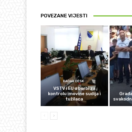
POVEZANE VIJESTI
RADAR DESK
VSTV i EU u borbi za
kontrolu imovine sudija i
Građan
tužilaca
svakodn