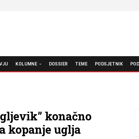
VJU
KOLUMNE
DOSSIER
TEME
PODSJETNIK
POD
Ugljevik” konačno
za kopanje uglja