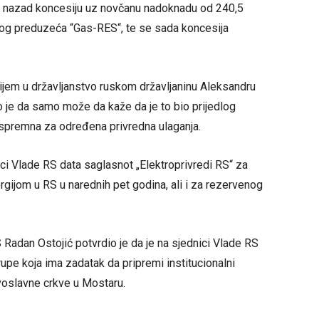
la nazad koncesiju uz novčanu nadoknadu od 240,5
og preduzeća “Gas-RES“, te se sada koncesija
ijem u državljanstvo ruskom državljaninu Aleksandru
 je da samo može da kaže da je to bio prijedlog
e spremna za određena privredna ulaganja.
ci Vlade RS data saglasnot „Elektroprivredi RS“ za
gijom u RS u narednih pet godina, ali i za rezervenog
 Radan Ostojić potvrdio je da je na sjednici Vlade RS
upe koja ima zadatak da pripremi institucionalni
voslavne crkve u Mostaru.