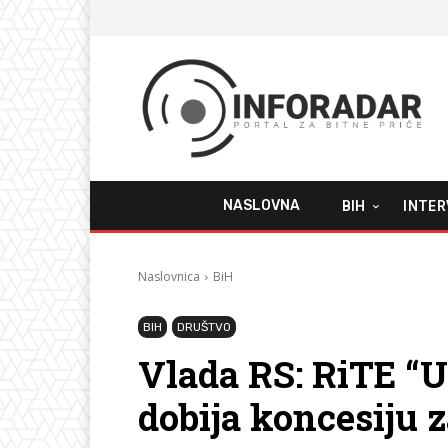
NASLOVNA
BIH
INTER
Naslovnica
BiH
BIH
DRUŠTVO
Vlada RS: RiTE “
dobija koncesiju 