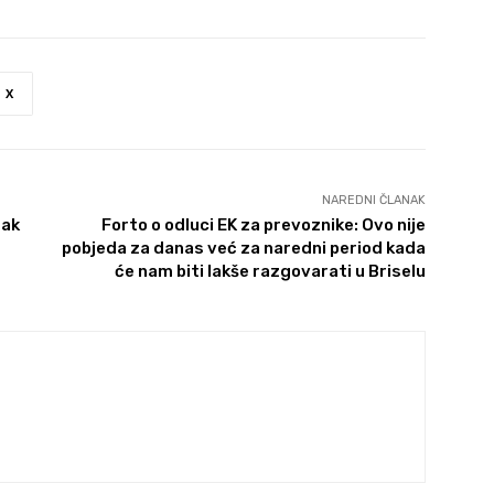
X
NAREDNI ČLANAK
sak
Forto o odluci EK za prevoznike: Ovo nije
pobjeda za danas već za naredni period kada
će nam biti lakše razgovarati u Briselu