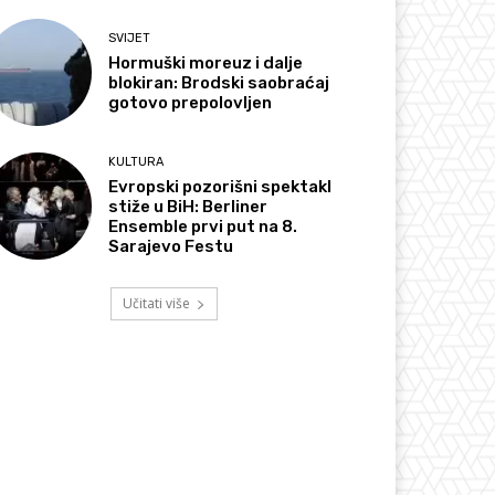
SVIJET
Hormuški moreuz i dalje
blokiran: Brodski saobraćaj
gotovo prepolovljen
KULTURA
Evropski pozorišni spektakl
stiže u BiH: Berliner
Ensemble prvi put na 8.
Sarajevo Festu
Učitati više