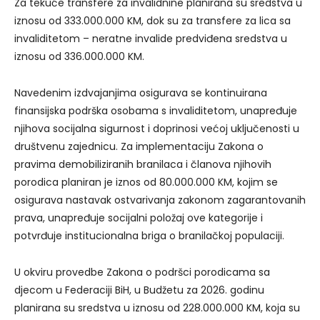
Za tekuće transfere za invalidnine planirana su sredstva u
iznosu od 333.000.000 KM, dok su za transfere za lica sa
invaliditetom – neratne invalide predviđena sredstva u
iznosu od 336.000.000 KM.
Navedenim izdvajanjima osigurava se kontinuirana
finansijska podrška osobama s invaliditetom, unapređuje
njihova socijalna sigurnost i doprinosi većoj uključenosti u
društvenu zajednicu. Za implementaciju Zakona o
pravima demobiliziranih branilaca i članova njihovih
porodica planiran je iznos od 80.000.000 KM, kojim se
osigurava nastavak ostvarivanja zakonom zagarantovanih
prava, unapređuje socijalni položaj ove kategorije i
potvrđuje institucionalna briga o branilačkoj populaciji.
U okviru provedbe Zakona o podršci porodicama sa
djecom u Federaciji BiH, u Budžetu za 2026. godinu
planirana su sredstva u iznosu od 228.000.000 KM, koja su