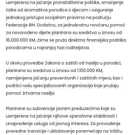
usmjerena na jačanje pronatalitetne politike, smanjenje
rizika od siromaštva porodica s djecom i osiguranje
jednakog pristupa socijalnim pravima na području
Federacije BiH. Dodatno, za jednokratnu novčanu pomoć
za novorođeno dijete planirana su sredstva u iznosu od
16.000.000 KM, čime se pruža direktna finansijska podrška
porodicama u najranijoj fazi roditeljstva.
U okviru provedbe Zakona o zaštiti od nasilja u porodici,
planirana su sredstva u iznosu od 1.100.000 KM,
namijenjena jačanju preventivnih i zaštitnih mjera, kao i
podršci radu specijalizovanih organizacija koje pružaju
pomoć žrtvama nasilja.
Planirane su subvencije javnim preduzećima koje su
usmjerene na jačanje njihove operativne stabilnosti i
unapređenje usluga od javnog interesa. Za provođenje
pravedne tranzicije i ublažavanje poremećaja na tržištu