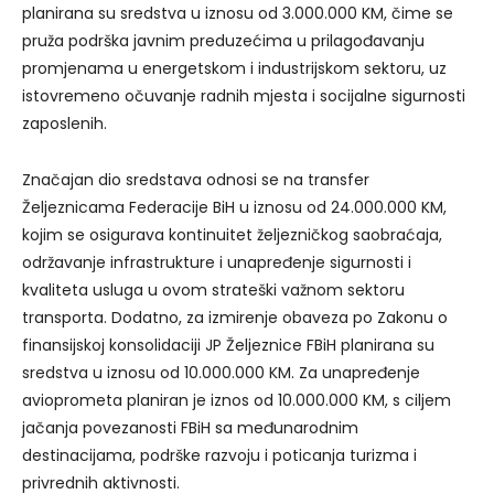
planirana su sredstva u iznosu od 3.000.000 KM, čime se
pruža podrška javnim preduzećima u prilagođavanju
promjenama u energetskom i industrijskom sektoru, uz
istovremeno očuvanje radnih mjesta i socijalne sigurnosti
zaposlenih.
Značajan dio sredstava odnosi se na transfer
Željeznicama Federacije BiH u iznosu od 24.000.000 KM,
kojim se osigurava kontinuitet željezničkog saobraćaja,
održavanje infrastrukture i unapređenje sigurnosti i
kvaliteta usluga u ovom strateški važnom sektoru
transporta. Dodatno, za izmirenje obaveza po Zakonu o
finansijskoj konsolidaciji JP Željeznice FBiH planirana su
sredstva u iznosu od 10.000.000 KM. Za unapređenje
avioprometa planiran je iznos od 10.000.000 KM, s ciljem
jačanja povezanosti FBiH sa međunarodnim
destinacijama, podrške razvoju i poticanja turizma i
privrednih aktivnosti.