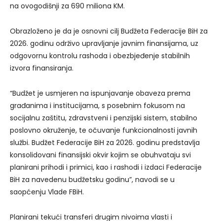
na ovogodišnji za 690 miliona KM.
Obrazloženo je da je osnovni cilj Budžeta Federacije BiH za
2026. godinu održivo upravljanje javnim finansijama, uz
odgovornu kontrolu rashoda i obezbjeđenje stabilnih
izvora finansiranja.
“Budžet je usmjeren na ispunjavanje obaveza prema
građanima i institucijama, s posebnim fokusom na
socijalnu zaštitu, zdravstveni i penzijski sistem, stabilno
poslovno okruženje, te očuvanje funkcionalnosti javnih
službi. Budžet Federacije BiH za 2026. godinu predstavlja
konsolidovani finansijski okvir kojim se obuhvataju svi
planirani prihodi i primici, kao i rashodi i izdaci Federacije
BiH za navedenu budžetsku godinu”, navodi se u
saopćenju Vlade FBiH.
Planirani tekući transferi drugim nivoima vlasti i