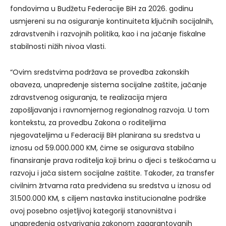
fondovima u Budžetu Federacije BiH za 2026. godinu
usmjereni su na osiguranje kontinuiteta ključnih socijalnih,
zdravstvenih i razvojnih politika, kao i na jačanje fiskalne
stabilnosti nižih nivoa vlasti.
“Ovim sredstvima podržava se provedba zakonskih
obaveza, unapređenje sistema socijalne zaštite, jačanje
zdravstvenog osiguranja, te realizacija mjera
zapošljavanja i ravnomjernog regionalnog razvoja. U tom
kontekstu, za provedbu Zakona o roditeljima
njegovateljima u Federaciji BiH planirana su sredstva u
iznosu od 59.000.000 KM, čime se osigurava stabilno
finansiranje prava roditelja koji brinu o djeci s teškoćama u
razvoju i jača sistem socijalne zaštite. Također, za transfer
civilnim žrtvama rata predviđena su sredstva u iznosu od
31.500.000 KM, s ciljem nastavka institucionalne podrške
ovoj posebno osjetljivoj kategoriji stanovništva i
unapređenja ostvarivanja zakonom zagarantovanih