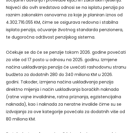
Najveći dio ovih sredstava odnosi se na isplatu penzija po
raznim zakonskim osnovama za koje je planiran iznos od
4.302.716.055 KM, čime se osigurava redovna i stabilna
isplata penzija, očuvanje životnog standarda penzionera,
te dugoročna održivost penzijskog sistema.
Očekuje se da će se penzije tokom 2026. godine povećati
za više od 17 posto u odnosu na 2025. godinu. Izmjene
načina usklađivanja penzija će uvećati rashodovnu stranu
budžeta za dodatnih 280 do 340 miliona KM u 2026.
godini. Također, izmjena načina usklađivanja penzija
direktno mijenja i način usklađivanja boračkih naknada
(ratne vojne invalidnine, ratna priznanja, egzistencijalna
naknada), kao i naknada za neratne invalide čime su se
izdvajanja za ove kategorije povećala za dodatnih više od
80 miliona KM.