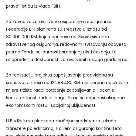
prava”, ističu iz Vlade FBiH.
Za Zavod za zdravstveno osiguranje i reosiguranje
Federacije BiH planirana su sredstva u iznosu od
80.000.000 KM, koja doprinose održivosti sistema
zdravstvenog osiguranja, redovnom izvršavanju obaveza
prema Fondu solidarnosti, smanjenju listi čekanja, te
unapređenju dostupnosti zdravstvenih usluga građanima.
Za realizaciju projekta zapošljavanja predviđena su
sredstva u iznosu od 12.288.480 KM, usmjerena na aktivne
mjere tržišta rada, poticanje zapošljavanja i jačanje
konkurentnosti radne snage, čime se doprinosi ukupnom
ekonomskom rastu i socijalnoj uključenosti.
U Budžetu su planirana značajna sredstva za tekuće
transfere pojedincima, s ciljem osiguranja kontinuiteta
socijalnih davanja i provedbe ključnih zakonskih rješenja.