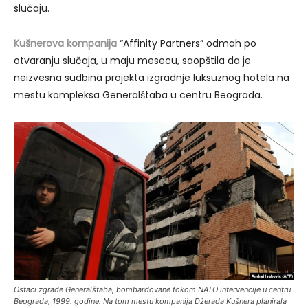
slučaju.
Kušnerova kompanija
“Affinity Partners” odmah po
otvaranju slučaja, u maju mesecu, saopštila da je
neizvesna sudbina projekta izgradnje luksuznog hotela na
mestu kompleksa Generalštaba u centru Beograda.
Ostaci zgrade Generalštaba, bombardovane tokom NATO intervencije u centru
Beograda, 1999. godine. Na tom mestu kompanija Džerada Kušnera planirala