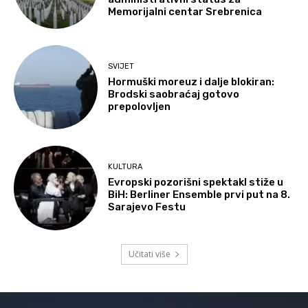
Memorijalni centar Srebrenica
SVIJET
Hormuški moreuz i dalje blokiran:
Brodski saobraćaj gotovo
prepolovljen
KULTURA
Evropski pozorišni spektakl stiže u
BiH: Berliner Ensemble prvi put na 8.
Sarajevo Festu
Učitati više