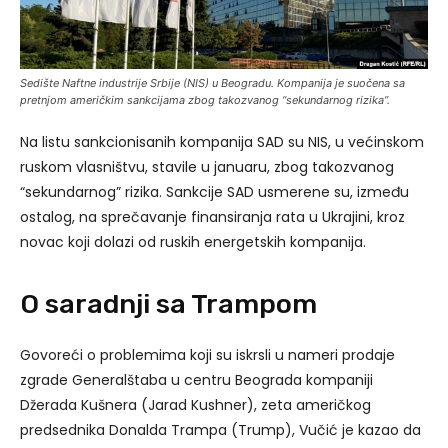
Sedište Naftne industrije Srbije (NIS) u Beogradu. Kompanija je suočena sa
pretnjom američkim sankcijama zbog takozvanog “sekundarnog rizika”.
Na listu sankcionisanih kompanija SAD su NIS, u većinskom
ruskom vlasništvu, stavile u januaru, zbog takozvanog
“sekundarnog” rizika. Sankcije SAD usmerene su, između
ostalog, na sprečavanje finansiranja rata u Ukrajini, kroz
novac koji dolazi od ruskih energetskih kompanija.
O saradnji sa Trampom
Govoreći o problemima koji su iskrsli u nameri prodaje
zgrade Generalštaba u centru Beograda kompaniji
Džerada Kušnera (Jarad Kushner), zeta američkog
predsednika Donalda Trampa (Trump), Vučić je kazao da