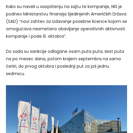
Kako su naveli u saopštenju na sajtu te kompanije, NIS je
podneo Ministarstvu finansija Sjedinjenih Američkih Država
(SAD) “novi zahtev za izdavanje posebne licence kojom se
omogućava nesmetano obavljanje operativnih aktivnosti
kompanije i posle 8. oktobra”.
Do sada su sankcije odlagane osam puta puta, šest puta
na po mesec dana, potom krajem septembra na samo
četiri, do prvog oktobra i poslednji put za još jednu
sedmicu.