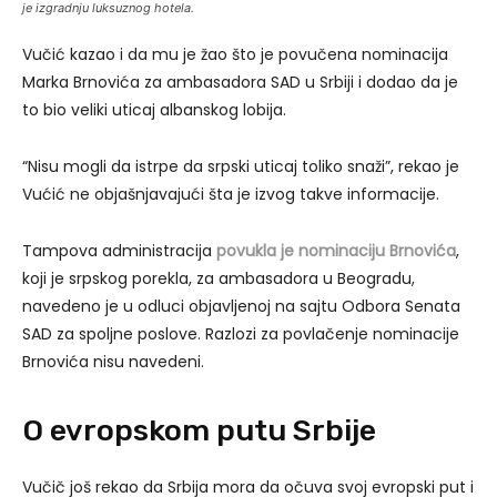
je izgradnju luksuznog hotela.
Vučić kazao i da mu je žao što je povučena nominacija
Marka Brnovića za ambasadora SAD u Srbiji i dodao da je
to bio veliki uticaj albanskog lobija.
“Nisu mogli da istrpe da srpski uticaj toliko snaži”, rekao je
Vućić ne objašnjavajući šta je izvog takve informacije.
Tampova administracija
povukla je nominaciju Brnovića
,
koji je srpskog porekla, za ambasadora u Beogradu,
navedeno je u odluci objavljenoj na sajtu Odbora Senata
SAD za spoljne poslove. Razlozi za povlačenje nominacije
Brnovića nisu navedeni.
O evropskom putu Srbije
Vučič još rekao da Srbija mora da očuva svoj evropski put i