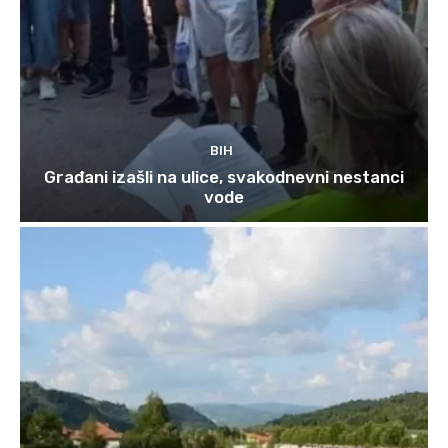
BIH
Građani izašli na ulice, svakodnevni nestanci
vode