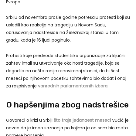
Evropa.
Srbiju od novembra prošle godine potresaju protesti koji su
usledili kao reakcija na tragediju u Novom Sadu,
obrušavanja nadstrešice na Železničkoj stanici u tom
gradu, kada je 16 ljudi poginulo.
Protesti koje predvode studentske organizacije za ključni
zahtev imali su utvrđivanje okolnosti tragedije, koja se
dogodila na nešto ranije renoviranoj stanici, da bi šest
meseci po njihovom početku zahtevima bio dodat i onaj
za raspisivanje
vanrednih parlamentarnih izbora
.
O hapšenjima zbog nadstrešice
Govoreći o krizi u Srbiji
što traje jedanaest meseci
Vučić je
naveo da je imao saznanja po kojima je on sam bio meta
namere hapšenja.