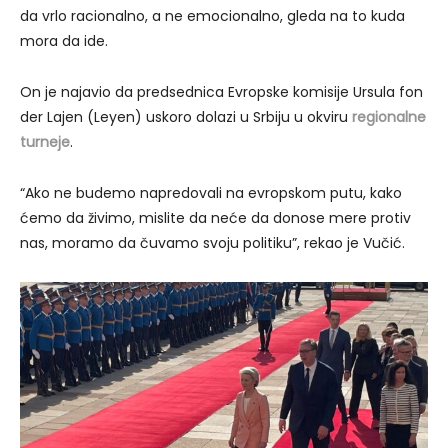
da vrlo racionalno, a ne emocionalno, gleda na to kuda
mora da ide.
On je najavio da predsednica Evropske komisije Ursula fon
der Lajen (Leyen) uskoro dolazi u Srbiju u okviru
regionalne
turneje
.
“Ako ne budemo napredovali na evropskom putu, kako
ćemo da živimo, mislite da neće da donose mere protiv
nas, moramo da čuvamo svoju politiku”, rekao je Vučić.