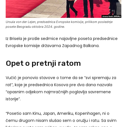
Ursula von der Lejen, predsednica Evropske komisije, prilikom poslednje
posete Beogradu oktobra 2024. godine.
Iz Brisela je prošle sedmice najavljne poseta predsednice
Evropske komisije državama Zapadnog Balkana.
Opet o pretnji ratom
Vučić je ponovio stavove o tome da se “svi spremaju za
rat”, koje je predsednica Kosova pre dva dana nazvala
“opasnim odjekom najmračnijih poglavlja savremene
istorije”.
“Posetio sam Kinu, Japan, Ameriku, Kopenhagen, ni o
čemu drugom nisam slušao sem o oružju i ratu. Sa svim