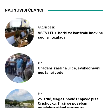
NAJNOVIJI ČLANCI
RADAR DESK
VSTV i EU u borbi za kontrolu imovine
sudija i tužilaca
BIH
Građani izašli na ulice, svakodnevni
nestanci vode
BIH
Zvizdić, Magazinović i Kojović pisali
Crishocku: Traži se poseban
administrativni status za