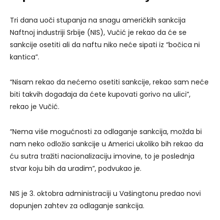
Tri dana uoči stupanja na snagu američkih sankcija
Naftnoj industriji Srbije (NIS), Vučić je rekao da će se
sankcije osetiti ali da naftu niko neće sipati iz “bočica ni
kantica”.
“Nisam rekao da nećemo osetiti sankcije, rekao sam neće
biti takvih događaja da ćete kupovati gorivo na ulici”,
rekao je Vučić.
“Nema više mogućnosti za odlaganje sankcija, možda bi
nam neko odložio sankcije u Americi ukoliko bih rekao da
ću sutra tražiti nacionalizaciju imovine, to je poslednja
stvar koju bih da uradim”, podvukao je.
NIS je 3. oktobra administraciji u Vašingtonu predao novi
dopunjen zahtev za odlaganje sankcija.