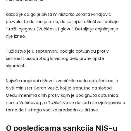
Kazao je da ga je bivša ministarka Zorana Mihajlović
pozvala, te da mu je rekla, da su joj iz tužilaštva i policije
“tražili njegovu (Vučićevu) glavu”. Detaljnije objašnjenje
nije izneo.
Tužilaštvo je u septembru podiglo optužnicu protiv
šesnaest osoba zbog krivičnog dela protiv opšte
sigurnosti.
Najviše rangirani državni zvaničnik među optuženima je
bivši minister Goran Vesić, koji je trenutno na slobodi.
Među imenima onih protiv kojih je podignuta optužnica
nema Vučićevog , a Tužilaštvo se do sad nije izjašnjavalo o
tome da li istraga vodi ka predsedniku države.
O posledicama sankcija NIS-u