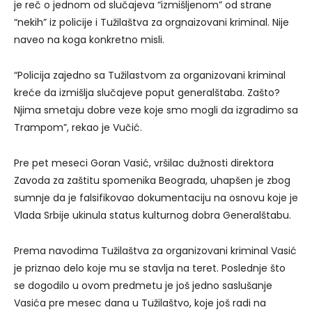
je reč o jednom od slučajeva “izmišljenom” od strane
“nekih” iz policije i Tužilaštva za orgnaizovani kriminal. Nije
naveo na koga konkretno misli.
“Policija zajedno sa Tužilastvom za organizovani kriminal
kreće da izmišlja slučajeve poput generalštaba. Zašto?
Njima smetaju dobre veze koje smo mogli da izgradimo sa
Trampom”, rekao je Vučić.
Pre pet meseci Goran Vasić, vršilac dužnosti direktora
Zavoda za zaštitu spomenika Beograda, uhapšen je zbog
sumnje da je falsifikovao dokumentaciju na osnovu koje je
Vlada Srbije ukinula status kulturnog dobra Generalštabu.
Prema navodima Tužilaštva za organizovani kriminal Vasić
je priznao delo koje mu se stavlja na teret. Poslednje što
se dogodilo u ovom predmetu je još jedno saslušanje
Vasića pre mesec dana u Tužilaštvo, koje još radi na