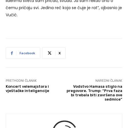
liderima sveta sam pričao, svuda. Ja sam rekao ono o
čemu pričaju svi. Jedina reč koja se čuje je rat”, ojbasnio je
Vučić.
Facebook
X
PRETHODNI ČLANAK
NAREDNI ČLANAK
Koncert velemajstora i
Vodstvo Hamasa stiglo na
vještačke inteligencije
pregovore. Trump: “Prva faza
bi trebala biti završena ove
sedmice”