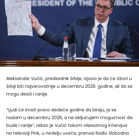
Aleksandar Vučić, predsednik Srbije, izjavio je da će izbori u
Srbiji biti najverovatnije u decembru 2026. godine, ali da se
mogu desiti i ranije.
“Ljudi će imati pravo sledeće godine da biraju, ja se
nadam u decembru 2026, a ne isključujem mogućnost da
bude i ranije”, rekao je Vučić tokom višesatnog intervjua
na televiziji Pink, u nedelju uveče, prenosi Radio Slobodna