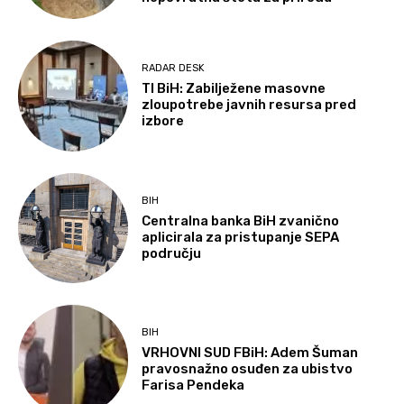
RADAR DESK
TI BiH: Zabilježene masovne
zloupotrebe javnih resursa pred
izbore
BIH
Centralna banka BiH zvanično
aplicirala za pristupanje SEPA
području
BIH
VRHOVNI SUD FBiH: Adem Šuman
pravosnažno osuđen za ubistvo
Farisa Pendeka