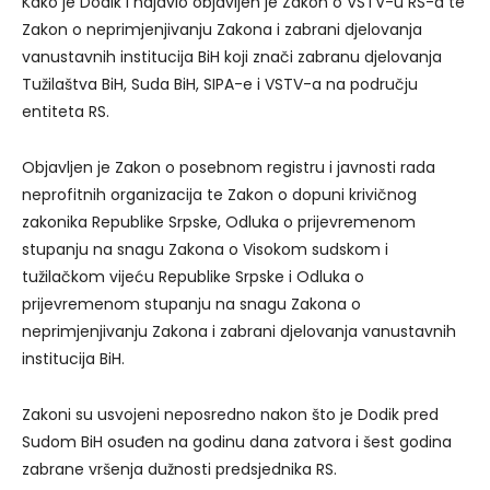
Kako je Dodik i najavio objavljen je Zakon o VSTV-u RS-a te
Zakon o neprimjenjivanju Zakona i zabrani djelovanja
vanustavnih institucija BiH koji znači zabranu djelovanja
Tužilaštva BiH, Suda BiH, SIPA-e i VSTV-a na području
entiteta RS.
Objavljen je Zakon o posebnom registru i javnosti rada
neprofitnih organizacija te Zakon o dopuni krivičnog
zakonika Republike Srpske, Odluka o prijevremenom
stupanju na snagu Zakona o Visokom sudskom i
tužilačkom vijeću Republike Srpske i Odluka o
prijevremenom stupanju na snagu Zakona o
neprimjenjivanju Zakona i zabrani djelovanja vanustavnih
institucija BiH.
Zakoni su usvojeni neposredno nakon što je Dodik pred
Sudom BiH osuđen na godinu dana zatvora i šest godina
zabrane vršenja dužnosti predsjednika RS.