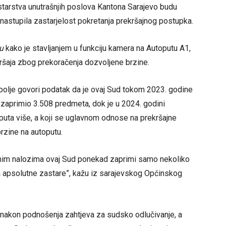
istarstva unutrašnjih poslova Kantona Sarajevo budu
nastupila zastarjelost pokretanja prekršajnog postupka.
u
kako je stavljanjem u funkciju kamera na Autoputu A1,
kršaja zbog prekoračenja dozvoljene brzine.
olje govori podatak da je ovaj Sud tokom 2023. godine
 zaprimio 3.508 predmeta, dok je u 2024. godini
 puta više, a koji se uglavnom odnose na prekršajne
rzine na autoputu.
jnim nalozima ovaj Sud ponekad zaprimi samo nekoliko
ja apsolutne zastare”, kažu iz sarajevskog Općinskog
 nakon podnošenja zahtjeva za sudsko odlučivanje, a