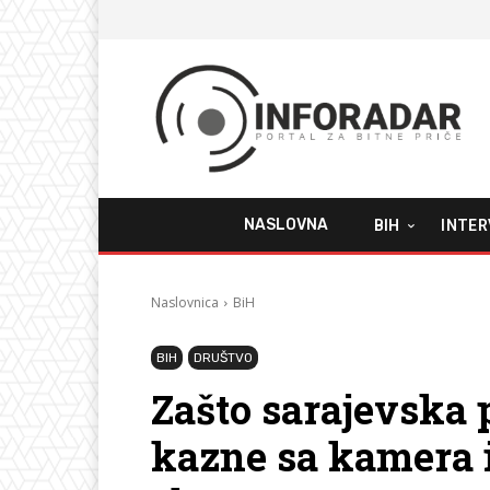
NASLOVNA
BIH
INTER
Naslovnica
BiH
BIH
DRUŠTVO
Zašto sarajevska p
kazne sa kamera 