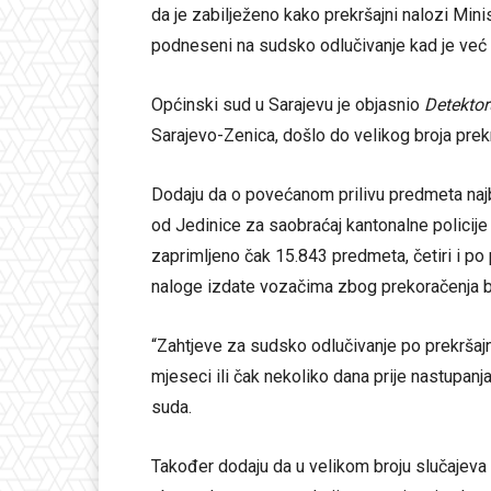
da je zabilježeno kako prekršajni nalozi Min
podneseni na sudsko odlučivanje kad je već 
Općinski sud u Sarajevu je objasnio
Detektor
Sarajevo-Zenica, došlo do velikog broja pre
Dodaju da o povećanom prilivu predmeta najb
od Jedinice za saobraćaj kantonalne policije
zaprimljeno čak 15.843 predmeta, četiri i po
naloge izdate vozačima zbog prekoračenja b
“Zahtjeve za sudsko odlučivanje po prekrša
mjeseci ili čak nekoliko dana prije nastupan
suda.
Također dodaju da u velikom broju slučajeva