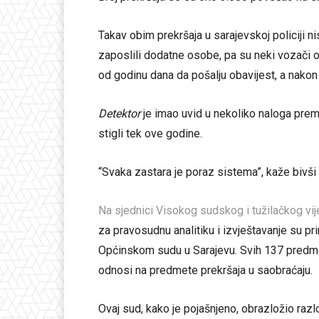
Takav obim prekršaja u sarajevskoj policiji n
zaposlili dodatne osobe, pa su neki vozači ob
od godinu dana da pošalju obavijest, a nakon
Detektor
je imao uvid u nekoliko naloga prem
stigli tek ove godine.
“Svaka zastara je poraz sistema”, kaže bivši d
Na sjednici Visokog sudskog i tužilačkog v
za pravosudnu analitiku i izvještavanje su pr
Općinskom sudu u Sarajevu. Svih 137 predme
odnosi na predmete prekršaja u saobraćaju.
Ovaj sud, kako je pojašnjeno, obrazložio ra