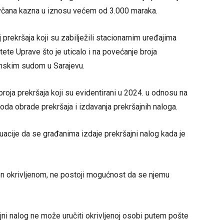
ovčana kazna u iznosu većem od 3.000 maraka.
j prekršaja koji su zabilježili stacionarnim uređajima
ete Uprave što je uticalo i na povećanje broja
inskim sudom u Sarajevu.
roja prekršaja koji su evidentirani u 2024. u odnosu na
oda obrade prekršaja i izdavanja prekršajnih naloga.
tuacije da se građanima izdaje prekršajni nalog kada je
čen okrivljenom, ne postoji mogućnost da se njemu
jni nalog ne može uručiti okrivljenoj osobi putem pošte