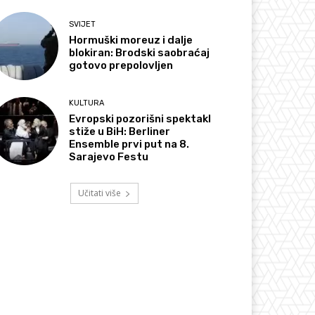
SVIJET
Hormuški moreuz i dalje
blokiran: Brodski saobraćaj
gotovo prepolovljen
KULTURA
Evropski pozorišni spektakl
stiže u BiH: Berliner
Ensemble prvi put na 8.
Sarajevo Festu
Učitati više