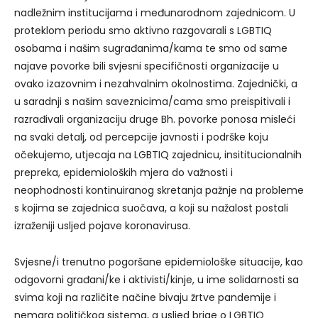
nadležnim institucijama i međunarodnom zajednicom. U
proteklom periodu smo aktivno razgovarali s LGBTIQ
osobama i našim sugrađanima/kama te smo od same
najave povorke bili svjesni specifičnosti organizacije u
ovako izazovnim i nezahvalnim okolnostima. Zajednički, a
u saradnji s našim saveznicima/cama smo preispitivali i
razrađivali organizaciju druge Bh. povorke ponosa misleći
na svaki detalj, od percepcije javnosti i podrške koju
očekujemo, utjecaja na LGBTIQ zajednicu, insititucionalnih
prepreka, epidemioloških mjera do važnosti i
neophodnosti kontinuiranog skretanja pažnje na probleme
s kojima se zajednica suočava, a koji su nažalost postali
izraženiji usljed pojave koronavirusa.
Svjesne/i trenutno pogoršane epidemiološke situacije, kao
odgovorni građani/ke i aktivisti/kinje, u ime solidarnosti sa
svima koji na različite načine bivaju žrtve pandemije i
nemara političkog sistema, a usljed brige o LGBTIQ