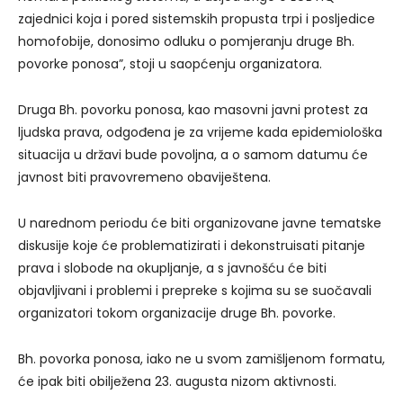
zajednici koja i pored sistemskih propusta trpi i posljedice
homofobije, donosimo odluku o pomjeranju druge Bh.
povorke ponosa”, stoji u saopćenju organizatora.
Druga Bh. povorku ponosa, kao masovni javni protest za
ljudska prava, odgođena je za vrijeme kada epidemiološka
situacija u državi bude povoljna, a o samom datumu će
javnost biti pravovremeno obaviještena.
U narednom periodu će biti organizovane javne tematske
diskusije koje će problematizirati i dekonstruisati pitanje
prava i slobode na okupljanje, a s javnošću će biti
objavljivani i problemi i prepreke s kojima su se suočavali
organizatori tokom organizacije druge Bh. povorke.
Bh. povorka ponosa, iako ne u svom zamišljenom formatu,
će ipak biti obilježena 23. augusta nizom aktivnosti.