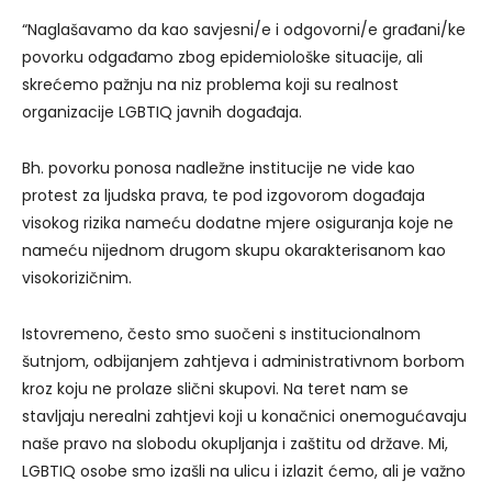
“Naglašavamo da kao savjesni/e i odgovorni/e građani/ke
povorku odgađamo zbog epidemiološke situacije, ali
skrećemo pažnju na niz problema koji su realnost
organizacije LGBTIQ javnih događaja.
Bh. povorku ponosa nadležne institucije ne vide kao
protest za ljudska prava, te pod izgovorom događaja
visokog rizika nameću dodatne mjere osiguranja koje ne
nameću nijednom drugom skupu okarakterisanom kao
visokorizičnim.
Istovremeno, često smo suočeni s institucionalnom
šutnjom, odbijanjem zahtjeva i administrativnom borbom
kroz koju ne prolaze slični skupovi. Na teret nam se
stavljaju nerealni zahtjevi koji u konačnici onemogućavaju
naše pravo na slobodu okupljanja i zaštitu od države. Mi,
LGBTIQ osobe smo izašli na ulicu i izlazit ćemo, ali je važno