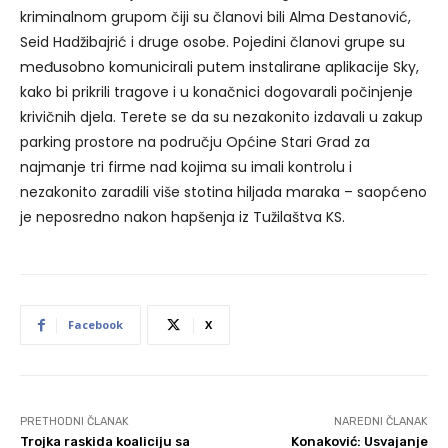
kriminalnom grupom čiji su članovi bili Alma Destanović,
Seid Hadžibajrić i druge osobe. Pojedini članovi grupe su
međusobno komunicirali putem instalirane aplikacije Sky,
kako bi prikrili tragove i u konačnici dogovarali počinjenje
krivičnih djela. Terete se da su nezakonito izdavali u zakup
parking prostore na području Općine Stari Grad za
najmanje tri firme nad kojima su imali kontrolu i
nezakonito zaradili više stotina hiljada maraka – saopćeno
je neposredno nakon hapšenja iz Tužilaštva KS.
Facebook
X
PRETHODNI ČLANAK
NAREDNI ČLANAK
Trojka raskida koaliciju sa
Konaković: Usvajanje