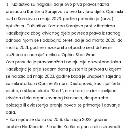
Iz Tužilaštva su naglasili da je ovo prva pravosnažna
presuda u Kantonu Sarajevo za ovo krivično djelo. Općinski
sud u Sarajevu u maju 2023. godine potvrdio je (prvu)
optužnicu Tužilaštva Kantona Sarajevo protiv Ibrahima
Hadžibajrića zbog krivičnog djela povreda prava iz radnog
odnosa. Njom se Hadžibajrić tereti da je od marta 2020. do
marta 2021. godine nezakonito otpustio šest državnih
službenika i namještenika u Općini Stari Grad.
Ova presuda je pravosnažna i na nju nije dozvoljena žalba.
Hadžibajrić je prije sedam dana pušten iz pritvora u kojem
se nalazio od maja 2023. godine kada je uhapšen zajedno
sa sekretarkom Općine Almom Destanović, kao i još četiri
osobe, u sklopu akcije “Start”, a na teret su im stavljena
krivična djela organizovanog kriminala, zloupotreba
položaja ili ovlaštenja, pranje novca te primanje i davanje
dara.
– Sumnjiče se da su od 2019. do maja 2023. godine
Ibrahim Hadžibajrić i Elmedin Karišik organizirali i rukovodili