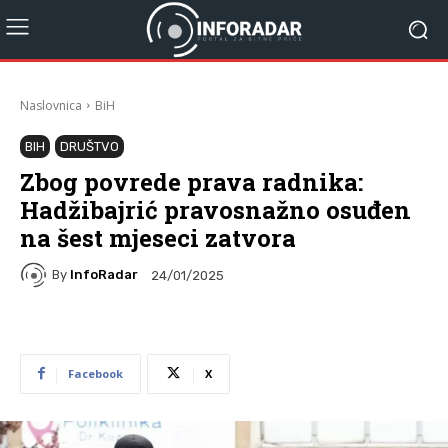
Naslovnica
BiH
BIH
DRUŠTVO
Zbog povrede prava radnika:
Hadžibajrić pravosnažno osuđen
na šest mjeseci zatvora
By
InfoRadar
24/01/2025
Facebook
X