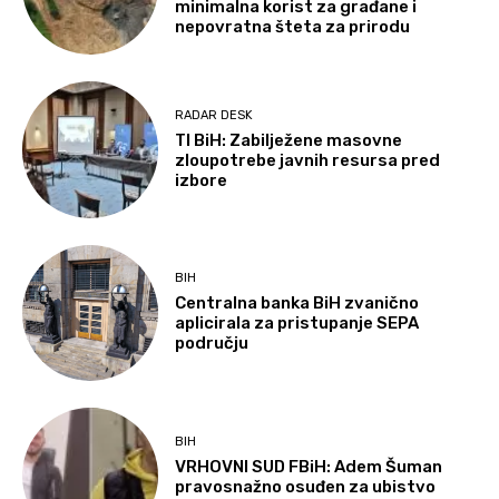
minimalna korist za građane i
nepovratna šteta za prirodu
RADAR DESK
TI BiH: Zabilježene masovne
zloupotrebe javnih resursa pred
izbore
BIH
Centralna banka BiH zvanično
aplicirala za pristupanje SEPA
području
BIH
VRHOVNI SUD FBiH: Adem Šuman
pravosnažno osuđen za ubistvo