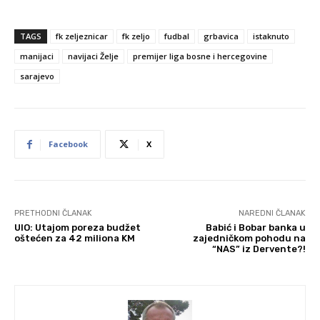
TAGS
fk zeljeznicar
fk zeljo
fudbal
grbavica
istaknuto
manijaci
navijaci Želje
premijer liga bosne i hercegovine
sarajevo
Facebook
X
PRETHODNI ČLANAK
NAREDNI ČLANAK
UIO: Utajom poreza budžet
Babić i Bobar banka u
oštećen za 42 miliona KM
zajedničkom pohodu na
“NAS” iz Dervente?!