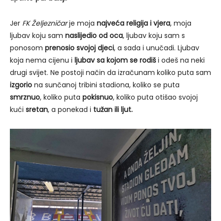
Jer
FK Željezničar
je moja
najveća religija i vjera
, moja
ljubav koju sam
naslijedio od oca
, ljubav koju sam s
ponosom
prenosio svojoj djeci
, a sada i unučadi. Ljubav
koja nema cijenu i
ljubav sa kojom se rodiš
i odeš na neki
drugi svijet. Ne postoji način da izračunam koliko puta sam
izgorio
na sunčanoj tribini stadiona, koliko se puta
smrznuo
, koliko puta
pokisnuo
, koliko puta otišao svojoj
kući
sretan
, a ponekad i
tužan ili ljut.