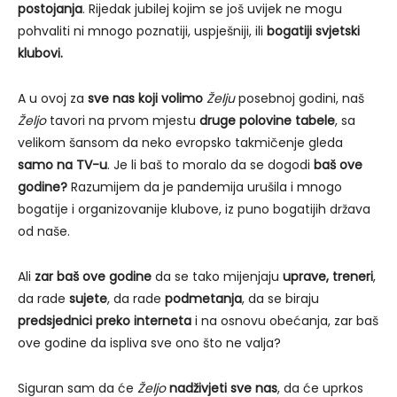
postojanja
. Rijedak jubilej kojim se još uvijek ne mogu
pohvaliti ni mnogo poznatiji, uspješniji, ili
bogatiji svjetski
klubovi.
A u ovoj za
sve nas koji volimo
Želju
posebnoj godini, naš
Željo
tavori na prvom mjestu
druge polovine tabele
, sa
velikom šansom da neko evropsko takmičenje gleda
samo na TV-u
. Je li baš to moralo da se dogodi
baš ove
godine?
Razumijem da je pandemija urušila i mnogo
bogatije i organizovanije klubove, iz puno bogatijih država
od naše.
Ali
zar baš ove godine
da se tako mijenjaju
uprave, treneri
,
da rade
sujete
, da rade
podmetanja
, da se biraju
predsjednici preko interneta
i na osnovu obećanja, zar baš
ove godine da ispliva sve ono što ne valja?
Siguran sam da će
Željo
nadživjeti sve nas
, da će uprkos