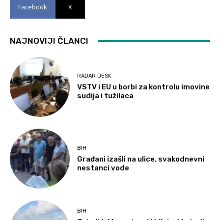
Facebook
X
NAJNOVIJI ČLANCI
RADAR DESK
VSTV i EU u borbi za kontrolu imovine
sudija i tužilaca
BIH
Građani izašli na ulice, svakodnevni
nestanci vode
BIH