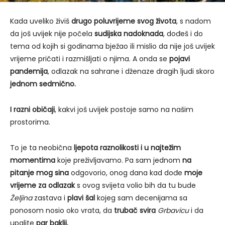
Kada uveliko živiš
drugo poluvrijeme svog života
, s nadom
da još uvijek nije počela
sudijska nadoknada
, dođeš i do
tema od kojih si godinama bježao ili mislio da nije još uvijek
vrijeme pričati i razmišljati o njima. A onda se
pojavi
pandemija
, odlazak na sahrane i dženaze dragih ljudi skoro
jednom sedmično.
I razni običaji
, kakvi još uvijek postoje samo na našim
prostorima.
To je ta neobična
ljepota raznolikosti i u najtežim
momentima
koje preživljavamo. Pa sam jednom
na
pitanje mog sina
odgovorio, onog dana kad dođe
moje
vrijeme za odlazak
s ovog svijeta volio bih da tu bude
Željina
zastava i
plavi šal
kojeg sam decenijama sa
ponosom nosio oko vrata, da
trubač svira
Grbavicu
i da
upalite
par baklji.