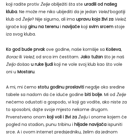
koji radite protiv
Želje
obilježiti šta ste
uradili od našeg
kluba
. Ne može me niko ubijediti da je jedan
Velež
bogatiji
klub od
Želje
? Nije sigurno, ali ima
upravu koja živi za
Velež
,
igrače koji
ginu na terenu
i
navijače
koji
svim srcem
stoje
iza svog kluba.
Ko god bude prvak
ove godine, naše komšije sa
Koševa
,
Borac
ili
Velež
, od srca im čestitam.
Jako tužan
što je naš
Željo
došao
u ruke ljudi
koji ne vole svoj klub kao što vole
oni u
Mostaru
.
A mi, mi ćemo
stotu godinu proslaviti
negdje oko sredine
tabele sa nadom da će iduće godine
biti bolje
. Mi od
Želje
nećemo odustati a gospodo, vi koji ga vodite, ako niste za
to sposobni, dajte svoje mjesto nekome drugom.
Prvenstveno onom
koji voli i živi za
Želju
i onome kojem će
pogled na stadion, punu tribinu i
hiljade navijača
ispuniti
srce. A i ovom internet predsjedniku, želim da jednom