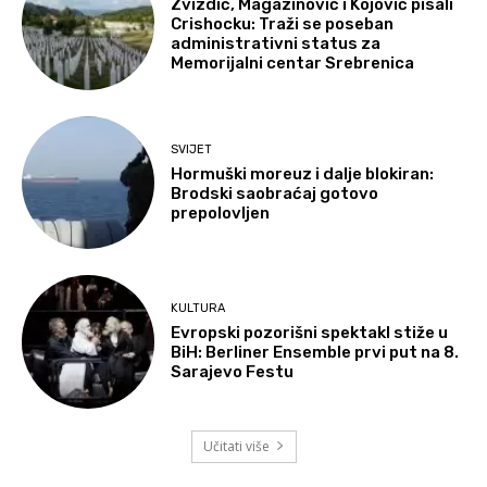
Zvizdić, Magazinović i Kojović pisali
Crishocku: Traži se poseban
administrativni status za
Memorijalni centar Srebrenica
SVIJET
Hormuški moreuz i dalje blokiran:
Brodski saobraćaj gotovo
prepolovljen
KULTURA
Evropski pozorišni spektakl stiže u
BiH: Berliner Ensemble prvi put na 8.
Sarajevo Festu
Učitati više