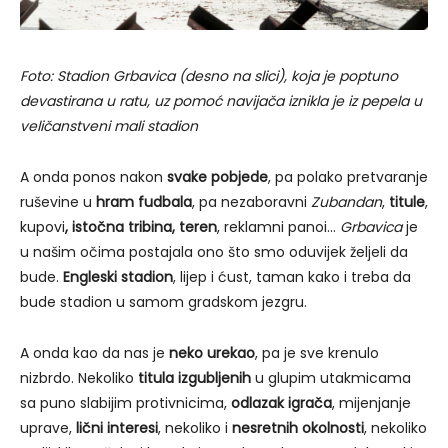
Foto: Stadion Grbavica (desno na slici), koja je poptuno
devastirana u ratu, uz pomoć navijača iznikla je iz pepela u
veličanstveni mali stadion
A onda ponos nakon
svake pobjede
, pa polako pretvaranje
ruševine u
hram fudbala
, pa nezaboravni
Zubandan
,
titule
,
kupovi
, istočna tribina, teren
, reklamni panoi…
Grbavica
je
u našim očima postajala ono što smo oduvijek željeli da
bude.
Engleski stadion
, lijep i ćust, taman kako i treba da
bude stadion u samom gradskom jezgru.
A onda kao da nas je
neko urekao
, pa je sve krenulo
nizbrdo. Nekoliko
titula izgubljenih
u glupim utakmicama
sa puno slabijim protivnicima,
odlazak igrača
, mijenjanje
uprave,
lični interesi
, nekoliko i
nesretnih okolnosti
, nekoliko