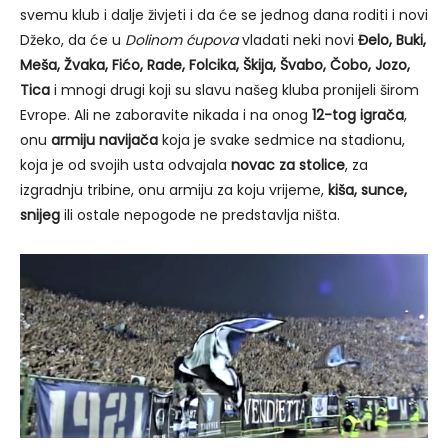
svemu klub i dalje živjeti i da će se jednog dana roditi i novi
Džeko, da će u
Dolinom ćupova
vladati neki novi
Đelo, Buki,
Meša, Žvaka, Fićo, Rade, Folcika, Škija, Švabo, Čobo, Jozo,
Tica
i mnogi drugi koji su slavu našeg kluba pronijeli širom
Evrope. Ali ne zaboravite nikada i na onog
12-tog igrača
,
onu
armiju navijača
koja je svake sedmice na stadionu,
koja je od svojih usta odvajala
novac za stolice
, za
izgradnju tribine, onu armiju za koju vrijeme,
kiša, sunce,
snijeg
ili ostale nepogode ne predstavlja ništa.