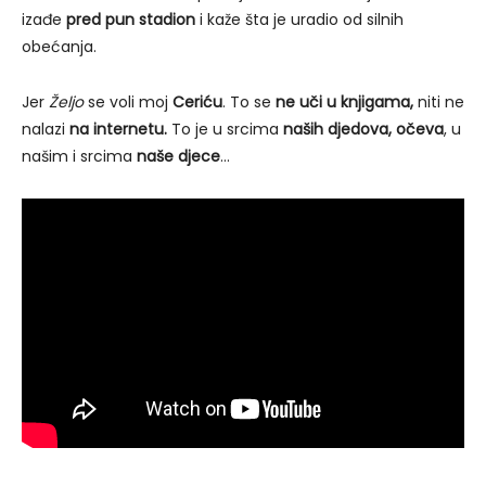
izađe
pred pun stadion
i kaže šta je uradio od silnih
obećanja.
Jer
Željo
se voli moj
Ceriću
. To se
ne uči u knjigama,
niti ne
nalazi
na internetu.
To je u srcima
naših djedova, očeva
, u
našim i srcima
naše djece
…