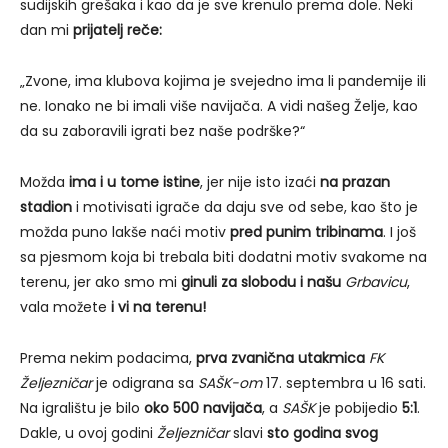
sudijskih grešaka i kao da je sve krenulo prema dole. Neki
dan mi
prijatelj reče:
„Zvone, ima klubova kojima je svejedno ima li pandemije ili
ne. Ionako ne bi imali više navijača. A vidi našeg Želje, kao
da su zaboravili igrati bez naše podrške?“
Možda
ima i u tome istine
, jer nije isto izaći
na prazan
stadion
i motivisati igrače da daju sve od sebe, kao što je
možda puno lakše naći motiv
pred punim tribinama
. I još
sa pjesmom koja bi trebala biti dodatni motiv svakome na
terenu, jer ako smo mi
ginuli za slobodu i našu
Grbavicu
,
vala možete
i vi na terenu!
Prema nekim podacima,
prva zvanična utakmica
FK
Željezničar
je odigrana sa
SAŠK-om
17. septembra u 16 sati.
Na igralištu je bilo
oko 500 navijača
, a
SAŠK
je pobijedio
5:1
.
Dakle, u ovoj godini
Željezničar
slavi
sto godina svog