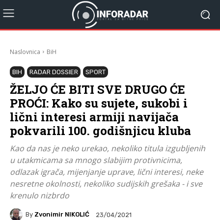
Naslovnica
BiH
BIH
RADAR DOSSIER
SPORT
ŽELJO ĆE BITI SVE DRUGO ĆE
PROĆI: Kako su sujete, sukobi i
lični interesi armiji navijača
pokvarili 100. godišnjicu kluba
Kao da nas je neko urekao, nekoliko titula izgubljenih
u utakmicama sa mnogo slabijim protivnicima,
odlazak igrača, mijenjanje uprave, lični interesi, neke
nesretne okolnosti, nekoliko sudijskih grešaka - i sve
krenulo nizbrdo
By
Zvonimir NIKOLIĆ
23/04/2021