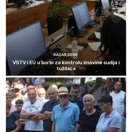
RADAR DESK
VSTV i EU u borbi za kontrolu imovine sudija i
tužilaca