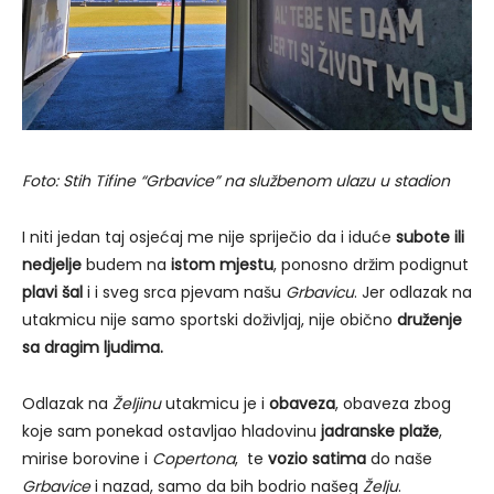
Foto: Stih Tifine “Grbavice” na službenom ulazu u stadion
I niti jedan taj osjećaj me nije spriječio da i iduće
subote ili
nedjelje
budem na
istom mjestu
, ponosno držim podignut
plavi šal
i i sveg srca pjevam našu
Grbavicu
. Jer odlazak na
utakmicu nije samo sportski doživljaj, nije obično
druženje
sa dragim ljudima.
Odlazak na
Željinu
utakmicu je i
obaveza
, obaveza zbog
koje sam ponekad ostavljao hladovinu
jadranske plaže
,
mirise borovine i
Copertona
, te
vozio satima
do naše
Grbavice
i nazad, samo da bih bodrio našeg
Želju
.