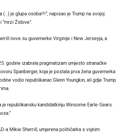
 (…) je glupa osoba!!!“, napisao je Trump na svojoj
i “mrzi Židove”.
rrill nove su guvernerke Virginije i New Jerseyja, a
2025. godine izabrala pragmatizam umjesto stranačke
govoru Spanberger, koja je postala prva žena guvernerka
godine vodio republikanac Glenn Youngkin, ali gdje Trump
rima.
la je republikansku kandidatkinju Winsome Earle-Sears.
osa.”
a Mikie Sherrill, umjerena političarka s vojnim