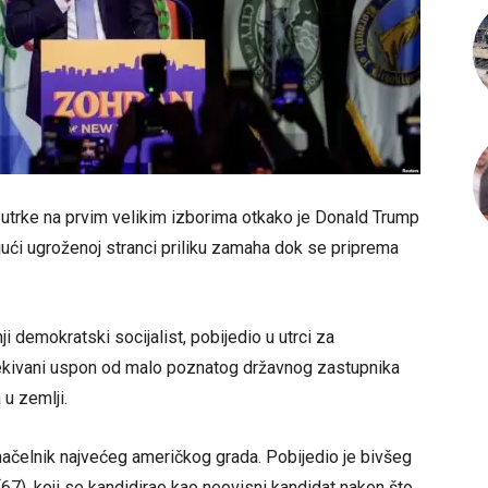
e utrke na prvim velikim izborima otkako je Donald Trump
ći ugroženoj stranci priliku zamaha dok se priprema
ji demokratski socijalist, pobijedio u utrci za
ekivani uspon od malo poznatog državnog zastupnika
 u zemlji.
ačelnik najvećeg američkog grada. Pobijedio je bivšeg
67), koji se kandidirao kao neovisni kandidat nakon što