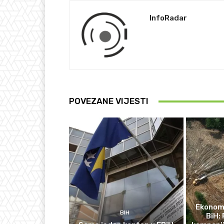
InfoRadar
POVEZANE VIJESTI
Ekonomi
BIH
BiH: 