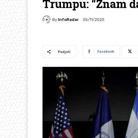
Trumpu: “Znam da
By
InfoRadar
05/11/2025
Facebook
Podjeli