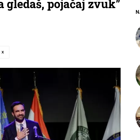
 gledaš, pojačaj zvuk”
N
X