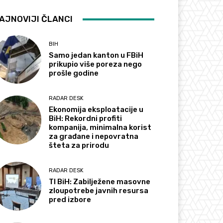
AJNOVIJI ČLANCI
BIH
Samo jedan kanton u FBiH
prikupio više poreza nego
prošle godine
RADAR DESK
Ekonomija eksploatacije u
BiH: Rekordni profiti
kompanija, minimalna korist
za građane i nepovratna
šteta za prirodu
RADAR DESK
TI BiH: Zabilježene masovne
zloupotrebe javnih resursa
pred izbore