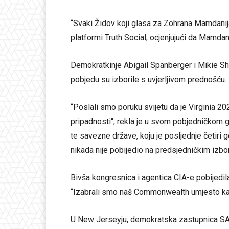
“Svaki Židov koji glasa za Zohrana Mamdanija
platformi Truth Social, ocjenjujući da Mamdan
Demokratkinje Abigail Spanberger i Mikie She
pobjedu su izborile s uvjerljivom prednošću.
“Poslali smo poruku svijetu da je Virginia 
pripadnosti“, rekla je u svom pobjedničkom 
te savezne države, koju je posljednje četiri 
nikada nije pobijedio na predsjedničkim izbo
Bivša kongresnica i agentica CIA-e pobijedi
“Izabrali smo naš Commonwealth umjesto ka
U New Jerseyju, demokratska zastupnica SAD-