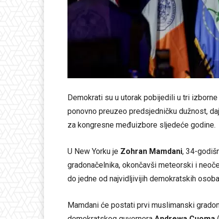
Demokrati su u utorak pobijedili u tri izborn
ponovno preuzeo predsjedničku dužnost, daju
za kongresne međuizbore sljedeće godine.
U New Yorku je
Zohran Mamdani
, 34-godišn
gradonačelnika, okončavši meteorski i neoč
do jedne od najvidljivijih demokratskih osoba
Mamdani će postati prvi muslimanski gradon
demokratskog guvernera
Andrewa Cuoma
(