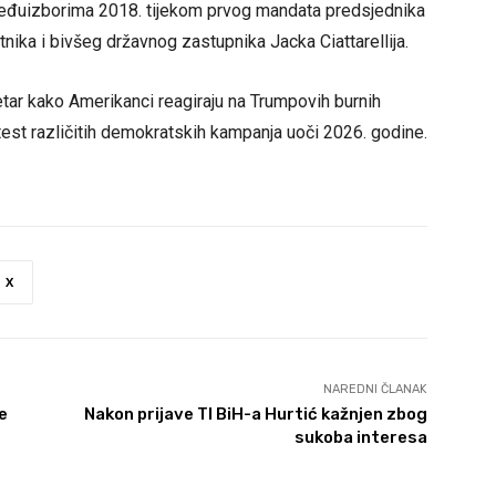
međuizborima 2018. tijekom prvog mandata predsjednika
nika i bivšeg državnog zastupnika Jacka Ciattarellija.
tar kako Amerikanci reagiraju na Trumpovih burnih
 test različitih demokratskih kampanja uoči 2026. godine.
X
NAREDNI ČLANAK
e
Nakon prijave TI BiH-a Hurtić kažnjen zbog
sukoba interesa