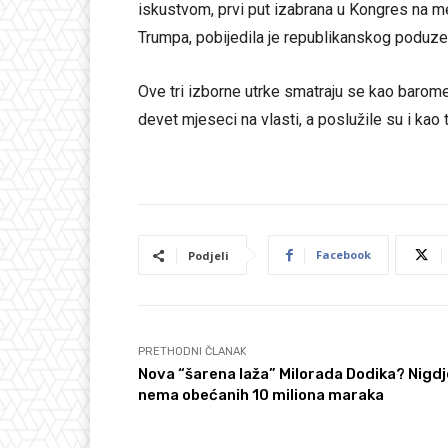
iskustvom, prvi put izabrana u Kongres na 
Trumpa, pobijedila je republikanskog poduzet
Ove tri izborne utrke smatraju se kao barome
devet mjeseci na vlasti, a poslužile su i kao
Facebook
Podjeli
PRETHODNI ČLANAK
Nova “šarena laža” Milorada Dodika? Nigdj
nema obećanih 10 miliona maraka