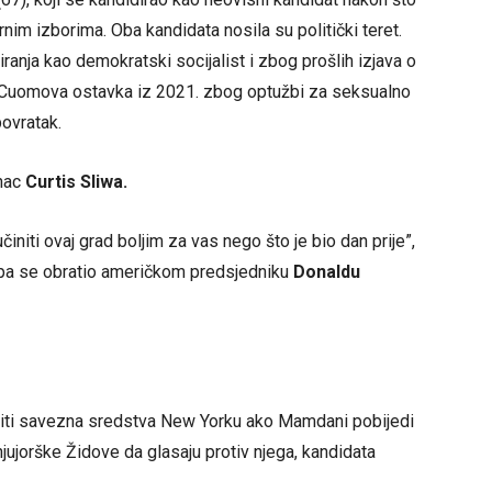
nim izborima. Oba kandidata nosila su politički teret.
ranja kao demokratski socijalist i zbog prošlih izjava o
 je Cuomova ostavka iz 2021. zbog optužbi za seksualno
povratak.
anac
Curtis Sliwa.
initi ovaj grad boljim za vas nego što je bio dan prije”,
pa se obratio američkom predsjedniku
Donaldu
ratiti savezna sredstva New Yorku ako Mamdani pobijedi
jujorške Židove da glasaju protiv njega, kandidata