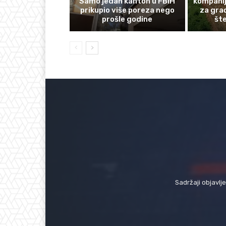
Samo jedan kanton u FBiH
kompanij
prikupio više poreza nego
za gra
prošle godine
št
Sadržaji objavlj