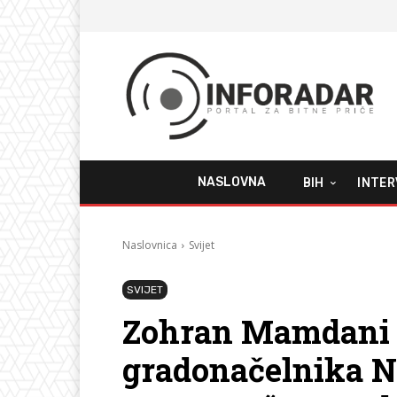
NASLOVNA
BIH
INTER
Naslovnica
Svijet
SVIJET
Zohran Mamdani 
gradonačelnika N