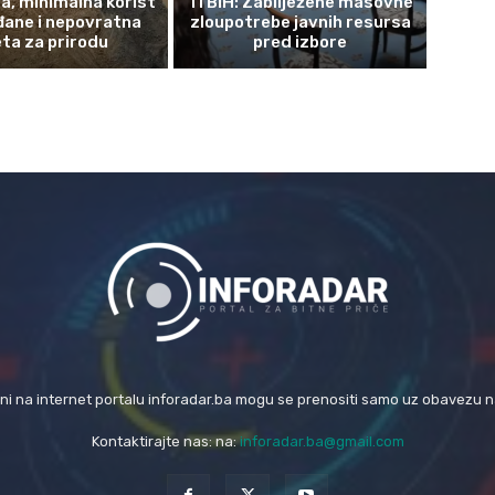
a, minimalna korist
TI BiH: Zabilježene masovne
đane i nepovratna
zloupotrebe javnih resursa
eta za prirodu
pred izbore
eni na internet portalu inforadar.ba mogu se prenositi samo uz obavezu 
Kontaktirajte nas: na:
inforadar.ba@gmail.com