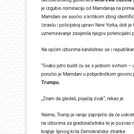
je izgubio nominaciju od Mamdanija na primar
Mamdani se suočio s kritikom zbog identifici
Izraelu i policijskoj upravi New Yorka, dok
uznemiravanje zasjenila njegov potencijalni 
Na općim izborima kandidirao se i republik
“Svako jutro budit ću se s jednom svrhom – uč
poručio je Mamdani u pobjedničkom govoru 
Trumpu.
„Znam da gledaš, pojačaj zvuk“, rekao je.
Naime, Trump je ranije zaprijetio da će usk
na izborima za gradonačelnika te je pozvao n
krajnje lijevog krila Demokratske stranke.