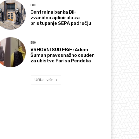
BIH
Centralna banka BiH
zvanično aplicirala za
pristupanje SEPA području
BIH
VRHOVNI SUD FBiH: Adem
Šuman pravosnažno osuđen
za ubistvo Farisa Pendeka
Učitati više