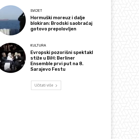
SVIJET
Hormuški moreuz i dalje
blokiran: Brodski saobraćaj
gotovo prepolovljen
KULTURA
Evropski pozorišni spektakl
stiže u BiH: Berliner
Ensemble prvi put na 8.
Sarajevo Festu
Učitati više