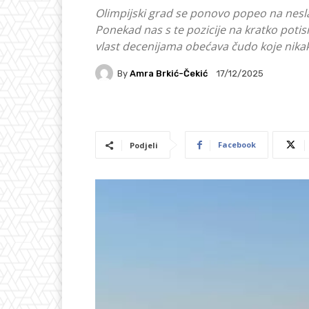
Olimpijski grad se ponovo popeo na neslav
Ponekad nas s te pozicije na kratko potisn
vlast decenijama obećava čudo koje nikak
By
Amra Brkić-Čekić
17/12/2025
Facebook
Podjeli