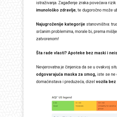
istraživanja. Zagađenje zraka povećava rizik 
imunološko zdravlje
, te dugoročno može ubr
Najugroženije kategorije
stanovništva: tru
srčanim problemima, morale bi, prema mišljen
zatvorenom!
Šta rade vlasti? Apoteke bez maski i ne
Nevjerovatna je činjenica da se u ovakvoj si
odgovarajuća maska za smog,
iste se ne 
domaćinstava i preduzeća, dizel
vozila bez