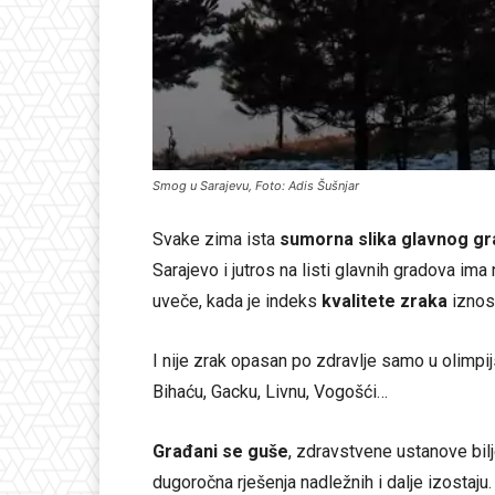
Smog u Sarajevu, Foto: Adis Šušnjar
Svake zima ista
sumorna slika glavnog g
Sarajevo i jutros na listi glavnih gradova ima
uveče, kada je indeks
kvalitete zraka
iznosi
I nije zrak opasan po zdravlje samo u olimpijs
Bihaću, Gacku, Livnu, Vogošći…
Građani se guše
, zdravstvene ustanove bilj
dugoročna rješenja nadležnih i dalje izostaju.