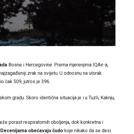
rada
Bosne i Hercegovine. Prema mjerenjima IQAir-a,
 najzagađeniji zrak na svijetu. U odnosnu na utorak
o čak 509, jutros je 396.
kom gradu. Skoro identična situacija je i u Tuzli, Kaknju,
eže porast respiratornih oboljenja, dok konkretna i
Decenijama obećavaju čudo
koje nikako da se desi.