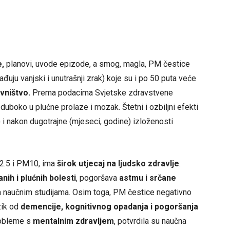
e,
planovi, uvode epizode, a smog, magla, PM čestice
đuju vanjski i unutrašnji zrak) koje su i po 50 puta veće
vništvo.
Prema podacima Svjetske zdravstvene
duboko u plućne prolaze i mozak. Štetni i ozbiljni efekti
i) i nakon dugotrajne (mjeseci, godine) izloženosti
2.5 i PM10, ima
širok utjecaj na ljudsko zdravlje
.
anih i plućnih bolesti
, pogoršava
astmu i srčane
ma naučnim studijama. Osim toga, PM čestice negativno
zik od
demencije, kognitivnog opadanja i pogoršanja
robleme s
mentalnim zdravljem
, potvrdila su naučna