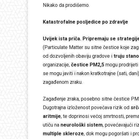
Nikako da prodišemo.
Katastrofalne posljedice po zdravlje
Uvijek ista priča. Pripremaju se strategij
(Particulate Matter su sitne čestice koje zaga
od dozvoljenih obaviju gradove i
truju stano
organizacije,
čestice PM2,5
mogu prodrijeti 
se mogu javiti i nakon kratkotrajne (sati, dan
zagađenom zraku.
Zagađenje zraka, posebno sitne čestice PM
Dugotrajna izloženost povećava rizik od
srč
aritmije
, te doprinosi većoj smrtnosti, pre
utiču na
neurološki sistem
, povećavajući ri
multiple skleroze
, dok mogu pogoršati i p