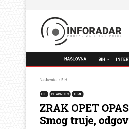
NASLOVNA
BIH
INTER
Naslovnica
BiH
BIH
ISTAKNUTO
TEME
ZRAK OPET OPAS
Smog truje, odgovo