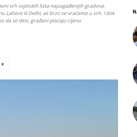
ni vrh svjetskih lista najzagađenijih gradova.
N
u Lahore ili Delhi, ali brzo se vraćamo u vrh. I dok
o da se desi, građani plaćaju cijenu
X