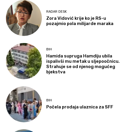
RADAR DESK
Zora Vidović krije ko je RS-u
pozajmio pola milijarde maraka
BIH
Hamida supruga Hamdiju ubila
ispalivši mu metak u sljepoočnicu.
Strahuje se od njenog mogućeg
bjekstva
BIH
Počela prodaja ulaznica za SFF