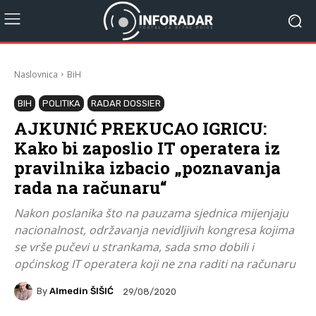
Naslovnica
BiH
BIH
POLITIKA
RADAR DOSSIER
AJKUNIĆ PREKUCAO IGRICU:
Kako bi zaposlio IT operatera iz
pravilnika izbacio „poznavanja
rada na računaru“
Nakon poslanika što na pauzama sjednica mijenjaju
nacionalnost, održavanja nevidljivih kongresa kojima
se vrše pučevi u strankama, sada smo dobili i
općinskog IT operatera koji ne zna raditi na računaru
By
Almedin ŠIŠIĆ
29/08/2020