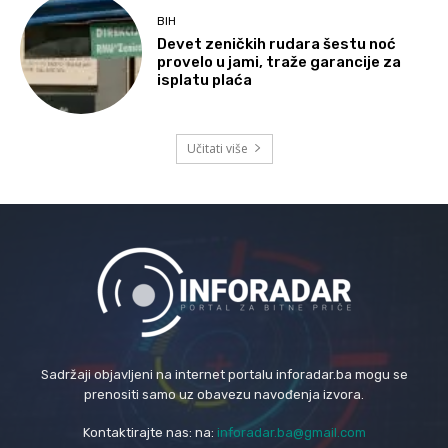
BIH
Devet zeničkih rudara šestu noć
provelo u jami, traže garancije za
isplatu plaća
Učitati više
Sadržaji objavljeni na internet portalu inforadar.ba mogu se
prenositi samo uz obavezu navođenja izvora.
Kontaktirajte nas: na:
inforadar.ba@gmail.com