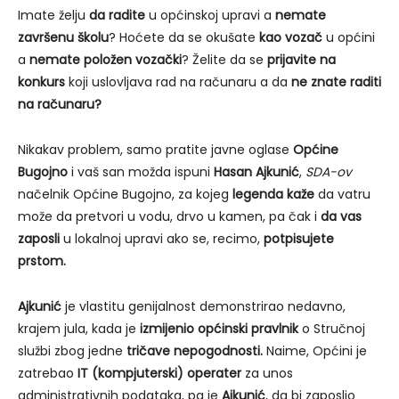
Imate želju
da radite
u općinskoj upravi a
nemate
završenu školu
? Hoćete da se okušate
kao vozač
u općini
a
nemate položen vozački
? Želite da se
prijavite na
konkurs
koji uslovljava rad na računaru a da
ne znate raditi
na računaru?
Nikakav problem, samo pratite javne oglase
Općine
Bugojno
i vaš san možda ispuni
Hasan Ajkunić
,
SDA-ov
načelnik Općine Bugojno, za kojeg
legenda kaže
da vatru
može da pretvori u vodu, drvo u kamen, pa čak i
da vas
zaposli
u lokalnoj upravi ako se, recimo,
potpisujete
prstom.
Ajkunić
je vlastitu genijalnost demonstrirao nedavno,
krajem jula, kada je
izmijenio općinski pravlnik
o Stručnoj
službi zbog jedne
tričave nepogodnosti.
Naime, Općini je
zatrebao
IT (kompjuterski) operater
za unos
administrativnih podataka, pa je
Ajkunić
, da bi zaposlio