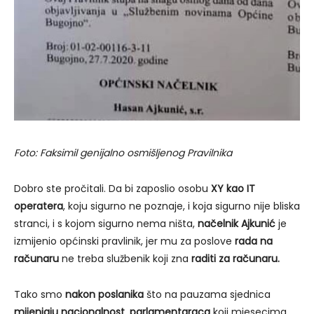
Foto: Faksimil genijalno osmišljenog Pravilnika
Dobro ste pročitali. Da bi zaposlio osobu
XY kao IT
operatera
, koju sigurno ne poznaje, i koja sigurno nije bliska
stranci, i s kojom sigurno nema ništa,
načelnik Ajkunić
je
izmijenio općinski pravlinik, jer mu za poslove
rada na
računaru
ne treba službenik koji zna
raditi za računaru.
Tako smo
nakon poslanika
što na pauzama sjednica
mijenjaju nacionalnost
,
parlamentaraca
koji mjesecima