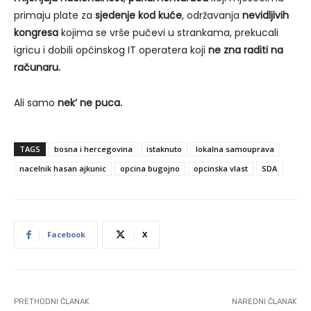
primaju plate za
sjedenje kod kuće
, održavanja
nevidljivih
kongresa
kojima se vrše pučevi u strankama, prekucali
igricu i dobili općinskog IT operatera koji
ne zna raditi na
računaru.
Ali samo
nek’ ne puca.
TAGS
bosna i hercegovina
istaknuto
lokalna samouprava
nacelnik hasan ajkunic
opcina bugojno
opcinska vlast
SDA
Facebook
X
PRETHODNI ČLANAK
NAREDNI ČLANAK