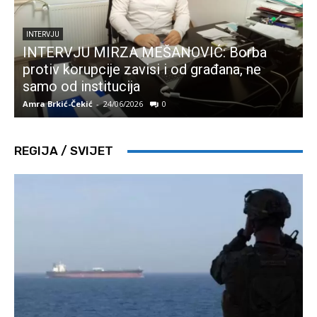
INTERVJU
INTERVJU MIRZA MEŠANOVIĆ: Borba
protiv korupcije zavisi i od građana, ne
samo od institucija
Amra Brkić-Čekić
-
24/06/2026
0
A
REGIJA / SVIJET