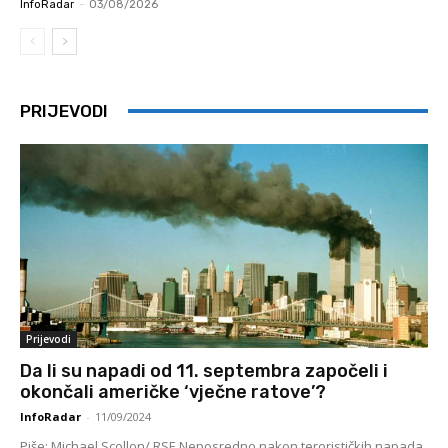
InfoRadar
-
03/08/2026
PRIJEVODI
Prijevodi
Da li su napadi od 11. septembra započeli i
okončali američke ‘vječne ratove’?
InfoRadar
-
11/09/2024
Piše: Michael Scollon/ RSE Neposredno nakon terorističkih napada