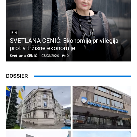
BIH
SVETLANA CENIĆ: Ekonomija privilegija
protiv tržišne ekonomije
Svetlana CENIĆ
-
03/08/2026
0
S
DOSSIER