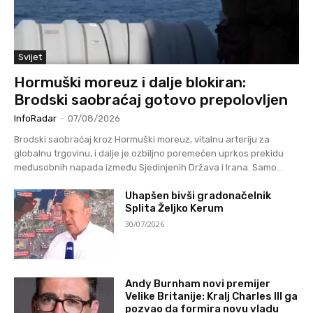
Svijet
Hormuški moreuz i dalje blokiran:
Brodski saobraćaj gotovo prepolovljen
InfoRadar
-
07/08/2026
Brodski saobraćaj kroz Hormuški moreuz, vitalnu arteriju za
globalnu trgovinu, i dalje je ozbiljno poremećen uprkos prekidu
međusobnih napada između Sjedinjenih Država i Irana. Samo...
Uhapšen bivši gradonačelnik
Splita Željko Kerum
30/07/2026
Andy Burnham novi premijer
Velike Britanije: Kralj Charles III ga
pozvao da formira novu vladu