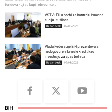
fondova koji su kupili obveznice...
VSTV i EU u borbi za kontrolu imovine
sudija i tužilaca
07/08/2026
Radar desk
Vlada Federacije BiH prezentovala
nedogovoreni kineski kredit kao
investiciju za spas bolnica
07/08/2026
Radar desk
BIH