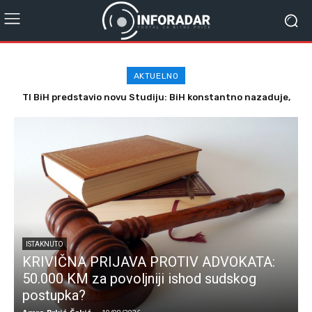
AKTUELNO
TI BiH predstavio novu Studiju: BiH konstantno nazaduje,
Posljednja velika zgrada komunizma u Ukrajini. Kako je
stanje se stalno pogoršava
izgrađena Kahovska HE?
ISTAKNUTO
KRIVIČNA PRIJAVA PROTIV ADVOKATA:
50.000 KM za povoljniji ishod sudskog
postupka?