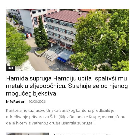
BiH
Hamida supruga Hamdiju ubila ispalivši mu
metak u sljepoočnicu. Strahuje se od njenog
mogućeg bjekstva
InfoRadar
-
10/08/2026
Kantonalno tužilaštvo Unsko-sanskog kantona predložilo je
određivanje pritvora za Š. H. (66) iz Bosanske Krupe, osumnjičenu
da je hicem iz vatrenog oružja usmrtila supruga...