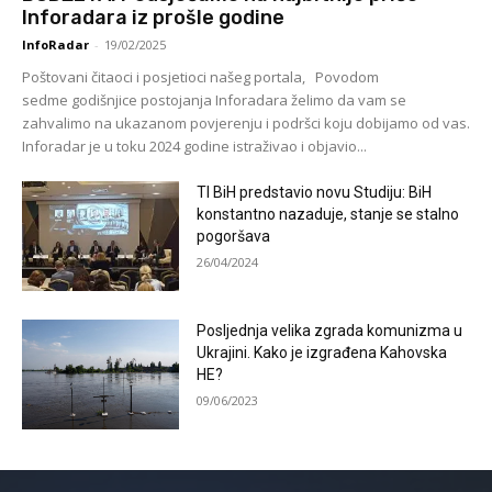
Inforadara iz prošle godine
InfoRadar
-
19/02/2025
Poštovani čitaoci i posjetioci našeg portala, Povodom
sedme godišnjice postojanja Inforadara želimo da vam se
zahvalimo na ukazanom povjerenju i podršci koju dobijamo od vas.
Inforadar je u toku 2024 godine istraživao i objavio...
TI BiH predstavio novu Studiju: BiH
konstantno nazaduje, stanje se stalno
pogoršava
26/04/2024
Posljednja velika zgrada komunizma u
Ukrajini. Kako je izgrađena Kahovska
HE?
09/06/2023