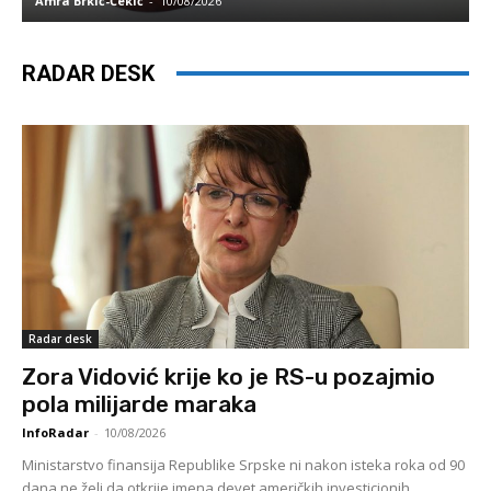
Amra Brkić-Čekić
-
10/08/2026
A
RADAR DESK
Radar desk
Zora Vidović krije ko je RS-u pozajmio
pola milijarde maraka
InfoRadar
-
10/08/2026
Ministarstvo finansija Republike Srpske ni nakon isteka roka od 90
dana ne želi da otkrije imena devet američkih investicionih