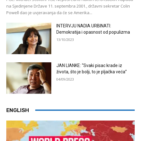
na Sjedinjene Države 11. septembra 2001., državni sekretar Colin
Powell dao je uvjeravanja da će se Amerika...
INTERVJU NADIA URBINATI:
Demokratija i opasnost od populizma
13/10/2023
JAN LIANKE: “Svaki pisac krade iz
života, što je bolji, to je pljačka veća”
04/09/2023
ENGLISH