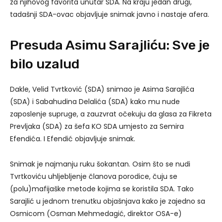
za njihovog favorita unutar SDA. Na kraju jedan drugi,
tadašnji SDA-ovac objavljuje snimak javno i nastaje afera.
Presuda Asimu Sarajliću: Sve je
bilo uzalud
Dakle, Velid Tvrtković (SDA) snimao je Asima Sarajlića
(SDA) i Sabahudina Delalića (SDA) kako mu nude
zaposlenje supruge, a zauzvrat očekuju da glasa za Fikreta
Prevljaka (SDA) za šefa KO SDA umjesto za Semira
Efendića. I Efendić objavljuje snimak.
Snimak je najmanju ruku šokantan. Osim što se nudi
Tvrtkoviću uhljebljenje članova porodice, čuju se
(polu)mafijaške metode kojima se koristila SDA. Tako
Sarajlić u jednom trenutku objašnjava kako je zajedno sa
Osmicom (Osman Mehmedagić, direktor OSA-e)