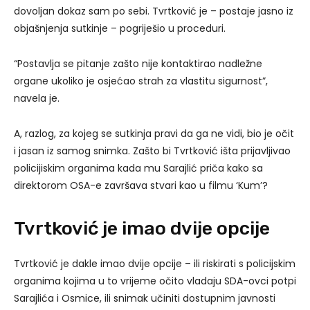
dovoljan dokaz sam po sebi. Tvrtković je – postaje jasno iz
objašnjenja sutkinje – pogriješio u proceduri.
“Postavlja se pitanje zašto nije kontaktirao nadležne
organe ukoliko je osjećao strah za vlastitu sigurnost”,
navela je.
A, razlog, za kojeg se sutkinja pravi da ga ne vidi, bio je očit
i jasan iz samog snimka. Zašto bi Tvrtković išta prijavljivao
policijiskim organima kada mu Sarajlić priča kako sa
direktorom OSA-e završava stvari kao u filmu ‘Kum’?
Tvrtković je imao dvije opcije
Tvrtković je dakle imao dvije opcije – ili riskirati s policijskim
organima kojima u to vrijeme očito vladaju SDA-ovci potpi
Sarajlića i Osmice, ili snimak učiniti dostupnim javnosti