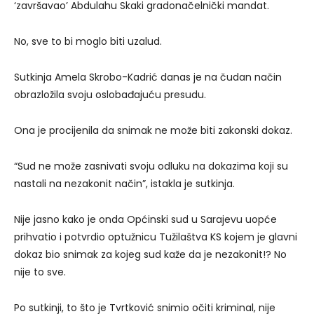
‘završavao’ Abdulahu Skaki gradonačelnički mandat.
No, sve to bi moglo biti uzalud.
Sutkinja Amela Skrobo-Kadrić danas je na čudan način
obrazložila svoju oslobađajuću presudu.
Ona je procijenila da snimak ne može biti zakonski dokaz.
“Sud ne može zasnivati svoju odluku na dokazima koji su
nastali na nezakonit način”, istakla je sutkinja.
Nije jasno kako je onda Općinski sud u Sarajevu uopće
prihvatio i potvrdio optužnicu Tužilaštva KS kojem je glavni
dokaz bio snimak za kojeg sud kaže da je nezakonit!? No
nije to sve.
Po sutkinji, to što je Tvrtković snimio očiti kriminal, nije