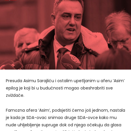
Presuda Asimu Sarajliću i ostalim upetljanim u aferu ‘Asim’
epilog je koji bi u budućnosti mogao obeshrabriti sve
zviždače.
Famozna afera ‘Asim’, podsjetiti ćemo još jednom, nastala
je kada je SDA-ovac snimao druge SDA-ovce kako mu
nude uhljebljenje supruge dok od njega očekuju da glasa