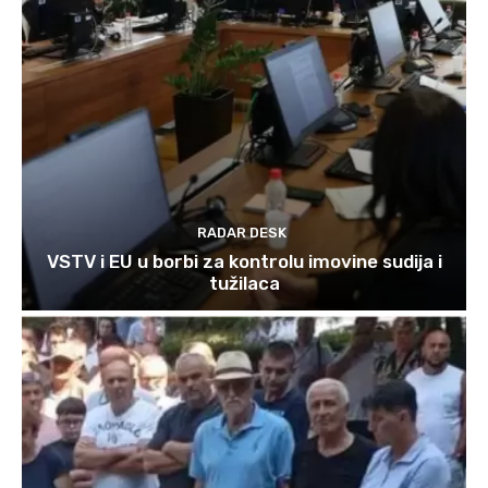
RADAR DESK
VSTV i EU u borbi za kontrolu imovine sudija i
tužilaca