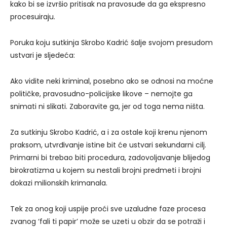
kako bi se izvršio pritisak na pravosuđe da ga ekspresno
procesuiraju.
Poruka koju sutkinja Skrobo Kadrić šalje svojom presudom
ustvari je sljedeća:
Ako vidite neki kriminal, posebno ako se odnosi na moćne
političke, pravosudno-policijske likove – nemojte ga
snimati ni slikati. Zaboravite ga, jer od toga nema ništa.
Za sutkinju Skrobo Kadrić, a i za ostale koji krenu njenom
praksom, utvrđivanje istine bit će ustvari sekundarni cilj.
Primarni bi trebao biti procedura, zadovoljavanje blijedog
birokratizma u kojem su nestali brojni predmeti i brojni
dokazi milionskih krimanala.
Tek za onog koji uspije proći sve uzaludne faze procesa
zvanog ‘fali ti papir’ može se uzeti u obzir da se potraži i