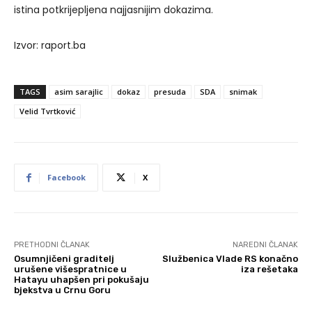
istina potkrijepljena najjasnijim dokazima.
Izvor: raport.ba
TAGS
asim sarajlic
dokaz
presuda
SDA
snimak
Velid Tvrtković
Facebook
X
PRETHODNI ČLANAK
NAREDNI ČLANAK
Osumnjičeni graditelj
Službenica Vlade RS konačno
urušene višespratnice u
iza rešetaka
Hatayu uhapšen pri pokušaju
bjekstva u Crnu Goru