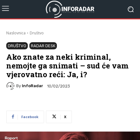
Naslovnica
Društvo
DRUŠTVO
RADAR DESK
Ako znate za neki kriminal,
nemojte ga snimati – sud će vam
vjerovatno reći: Ja, i?
By
InfoRadar
10/02/2023
Facebook
X