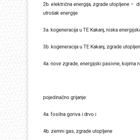
2b. električna energija, zgrade utopljene – di
utrošak energije
3a. kogeneracija u TE Kakanj, niska energijs
3b. kogeneracija u TE Kakanj, zgrade utopljen
4a. nove zgrade, energijski pasivne, kojima ne
pojedinačno grijanje:
4a. fosilna goriva i drvo i
4b. zemni gas, zgrade utopljene