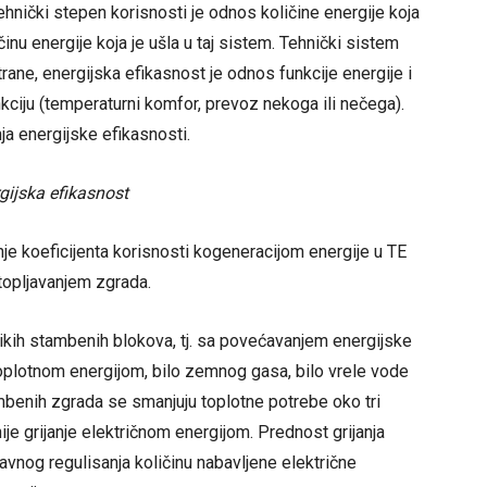
nički stepen korisnosti je odnos količine energije koja
inu energije koja je ušla u taj sistem. Tehnički sistem
trane, energijska efikasnost je odnos funkcije energije i
nkciju (temperaturni komfor, prevoz nekoga ili nečega).
a energijske efikasnosti.
rgijska efikasnost
nje koeficijenta korisnosti kogeneracijom energije u TE
utopljavanjem zgrada.
ikih stambenih blokova, tj. sa povećavanjem energijske
toplotnom energijom, bilo zemnog gasa, bilo vrele vode
mbenih zgrada se smanjuju toplotne potrebe oko tri
e grijanje električnom energijom. Prednost grijanja
vnog regulisanja količinu nabavljene električne