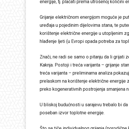
energije, tj. plaćati prema utrošenoj količini e
Grijanje električnom energijom moguće je pute
uređaja u pojedinim dijelovima stana, te pute
korištenje električne energije u utopljenim 
hlađenje ljeti (u Evropi opada potreba za to
Znači, ne radi se samo o pitanju da li grija
Kaknja. Postoji i treća varijanta – grijanje 
treća varijanta – preliminarna analiza pokazuj
prelaskom na korištenje električne energije za
preko kogenerativnih postrojenja smanjena na
U bliskoj budućnosti u sarajevu trebalo bi d
poseban izvor toplotne energije.
Što se tiče individualnog grijanja (porodične