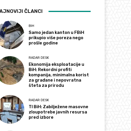
AJNOVIJI ČLANCI
BIH
Samo jedan kanton u FBiH
prikupio više poreza nego
prošle godine
RADAR DESK
Ekonomija eksploatacije u
BiH: Rekordni profiti
kompanija, minimalna korist
za građane i nepovratna
šteta za prirodu
RADAR DESK
TI BiH: Zabilježene masovne
zloupotrebe javnih resursa
pred izbore