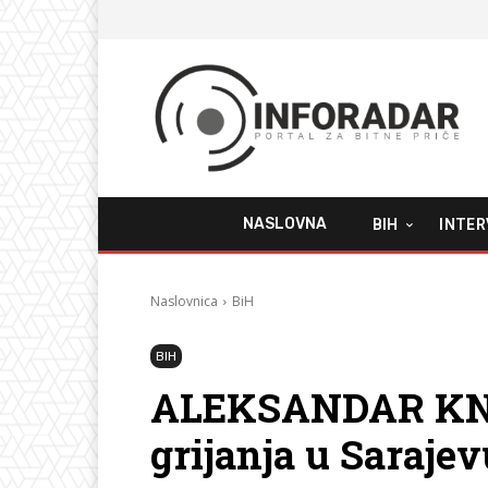
NASLOVNA
BIH
INTER
Naslovnica
BiH
BIH
ALEKSANDAR KNE
grijanja u Saraje