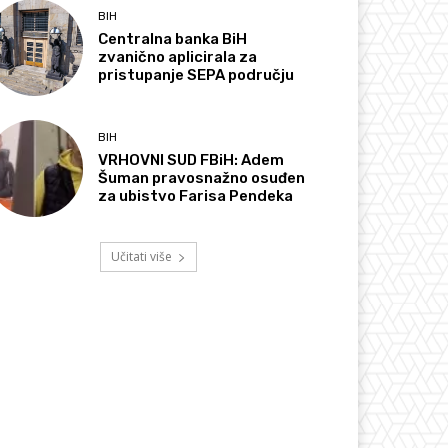
BIH
Centralna banka BiH
zvanično aplicirala za
pristupanje SEPA području
BIH
VRHOVNI SUD FBiH: Adem
Šuman pravosnažno osuđen
za ubistvo Farisa Pendeka
Učitati više