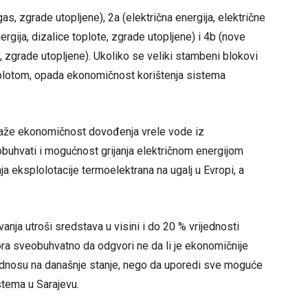
s, zgrade utopljene), 2a (električna energija, električne
nergija, dizalice toplote, zgrade utopljene) i 4b (nove
, zgrade utopljene). Ukoliko se veliki stambeni blokovi
oplotom, opada ekonomičnost korištenja sistema
pokaže ekonomičnost dovođenja vrele vode iz
 obuhvati i mogućnost grijanja električnom energijom
a eksplolotacije termoelektrana na ugalj u Evropi, a
anja utroši sredstava u visini i do 20 % vrijednosti
 mora sveobuhvatno da odgvori ne da li je ekonomičnije
dnosu na današnje stanje, nego da uporedi sve moguće
stema u Sarajevu.