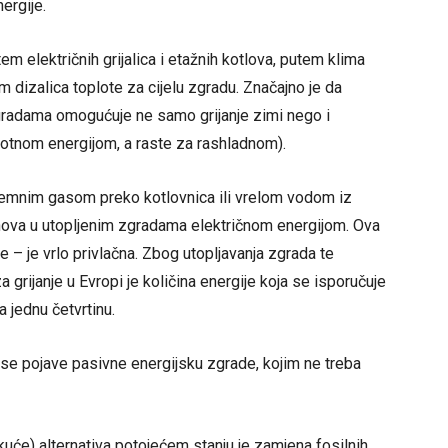
nergije.
m električnih grijalica i etažnih kotlova, putem klima
m dizalica toplote za cijelu zgradu. Značajno je da
zgradama omogućuje ne samo grijanje zimi nego i
plotnom energijom, a raste za rashladnom).
ti zemnim gasom preko kotlovnica ili vrelom vodom iz
stanova u utopljenim zgradama električnom energijom. Ova
e – je vrlo privlačna. Zbog utopljavanja zgrada te
 grijanje u Evropi je količina energije koja se isporučuje
 jednu četvrtinu.
a se pojave pasivne energijsku zgrade, kojim ne treba
 kuće) alternativa potojećem stanju je zamjena fosilnih