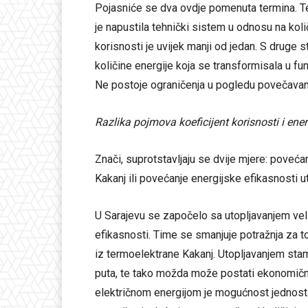
Pojasniće se dva ovdje pomenuta termina. Teh
je napustila tehnički sistem u odnosu na količ
korisnosti je uvijek manji od jedan. S druge s
količine energije koja se transformisala u fu
Ne postoje ograničenja u pogledu povečavanj
Razlika pojmova koeficijent korisnosti i ene
Znači, suprotstavljaju se dvije mjere: poveća
Kakanj ili povećanje energijske efikasnosti 
U Sarajevu se započelo sa utopljavanjem vel
efikasnosti. Time se smanjuje potražnja za 
iz termoelektrane Kakanj. Utopljavanjem sta
puta, te tako možda može postati ekonomičnij
električnom energijom je mogućnost jednosta