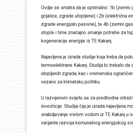
Ovdje se smatra da je optimalno: 1b (zemni ga
grijalice, zgrade utopljene) i 2b (električna e
zgrade energijski pasivne), te 4b (zemni gas
utople i time značajno smanje potrebe za t
kogeneracije energije iz TE Kakanj.
Najavljena je izrada studije koja treba da 
termoelektrane Kakanj. Studija bi trebalo da
utopljenih zgrada, kao i vremenska ograničenj
vezano za klimatsku politiku.
U razvijenom svijetu se za predhodna istraživ
investicije. Studija čija je izrada najavljena
snabdjevanje vrelom vodom iz TE Kakanj u o
varijante razvoja komunalnog energijskog si