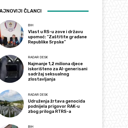
AJNOVIJI ČLANCI
BIH
Vlast u RS-u zove i državu
upomoć: “Zaštitite građane
Republike Srpske”
RADAR DESK
Najmanje 1,2 miliona djece
iskorišteno za AI-generisani
sadržaj seksualnog
zlostavljanja
RADAR DESK
Udruženja žrtava genocida
podnijela prigovor RAK-u
zbog priloga RTRS-a
BIH