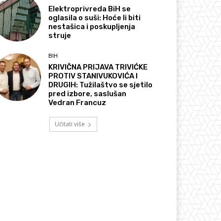
Elektroprivreda BiH se
oglasila o suši: Hoće li biti
nestašica i poskupljenja
struje
BIH
KRIVIČNA PRIJAVA TRIVIĆKE
PROTIV STANIVUKOVIĆA I
DRUGIH: Tužilaštvo se sjetilo
pred izbore, saslušan
Vedran Francuz
Učitati više