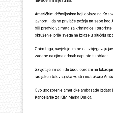
navedenim mjestima.
Američkim državljanima koji dolaze na Kosovo
javnosti i da ne privlače pažnju na sebe kao 
bili predvidiva meta za kriminalce i terorist
okruženje, prije svega na izlaze u slučaju op
Osim toga, savjetuje im se da izbjegavaju jav
zadese na njima odmah napuste tu oblast.
Savjetuje im se i da budu oprezni na lokacija
radijske i televizijske vesti i instrukcije Am
Ovo upozorenje američke ambasade izdato je 
Kancelarije za KiM Marka Ðurića.