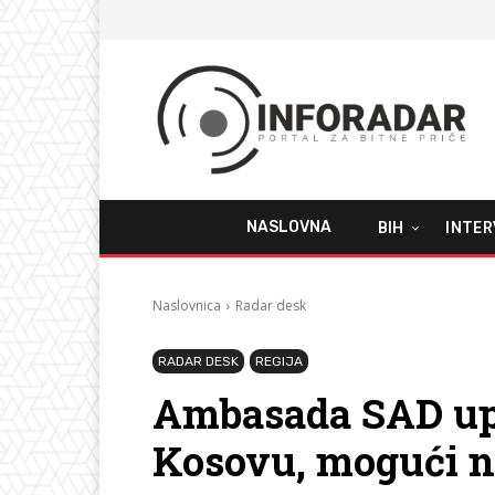
NASLOVNA
BIH
INTER
Naslovnica
Radar desk
RADAR DESK
REGIJA
Ambasada SAD up
Kosovu, mogući n