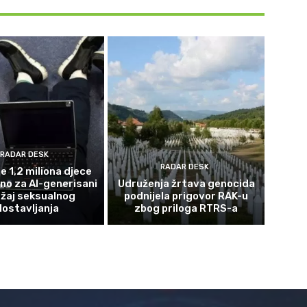
RADAR DESK
RADAR DESK
e 1,2 miliona djece
eno za AI-generisani
Udruženja žrtava genocida
žaj seksualnog
podnijela prigovor RAK-u
lostavljanja
zbog priloga RTRS-a