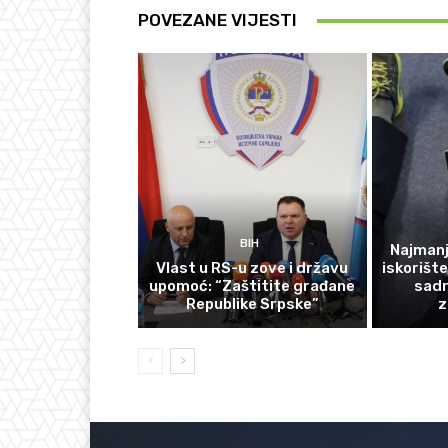
POVEZANE VIJESTI
BIH
Najmanj
Vlast u RS-u zove i državu
iskorišt
upomoć: “Zaštitite građane
sadr
Republike Srpske”
z