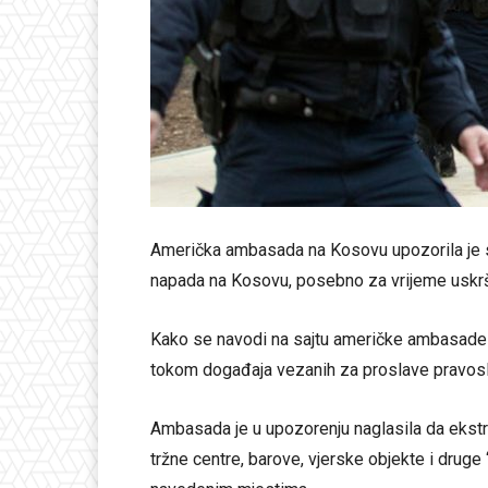
Američka ambasada na Kosovu upozorila je sv
napada na Kosovu, posebno za vrijeme uskrš
Kako se navodi na sajtu američke ambasade u 
tokom događaja vezanih za proslave pravosl
Ambasada je u upozorenju naglasila da ekstrem
tržne centre, barove, vjerske objekte i drug