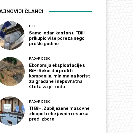
AJNOVIJI ČLANCI
BIH
Samo jedan kanton u FBiH
prikupio više poreza nego
prošle godine
RADAR DESK
Ekonomija eksploatacije u
BiH: Rekordni profiti
kompanija, minimalna korist
za građane i nepovratna
šteta za prirodu
RADAR DESK
TI BiH: Zabilježene masovne
zloupotrebe javnih resursa
pred izbore