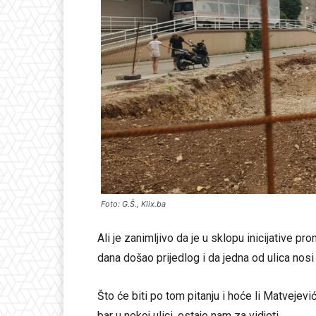
Foto: G.Š., Klix.ba
Ali je zanimljivo da je u sklopu inicijative p
dana došao prijedlog i da jedna od ulica nos
Što će biti po tom pitanju i hoće li Matvejev
bar u nekoj ulici, ostaje nam za vidjeti.