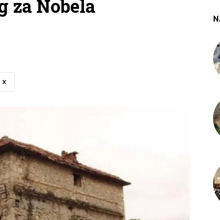
g za Nobela
N
X