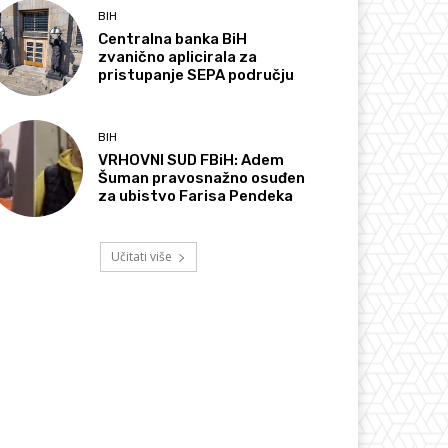
BIH
Centralna banka BiH
zvanično aplicirala za
pristupanje SEPA području
BIH
VRHOVNI SUD FBiH: Adem
Šuman pravosnažno osuđen
za ubistvo Farisa Pendeka
Učitati više