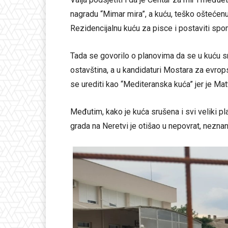
nagradu “Mimar mira”, a kuću, teško oštećen
Rezidencijalnu kuću za pisce i postaviti sp
Tada se govorilo o planovima da se u kuću sm
ostavština, a u kandidaturi Mostara za evrops
se urediti kao “Mediteranska kuća” jer je Ma
Međutim, kako je kuća srušena i svi veliki pl
grada na Neretvi je otišao u nepovrat, nezna