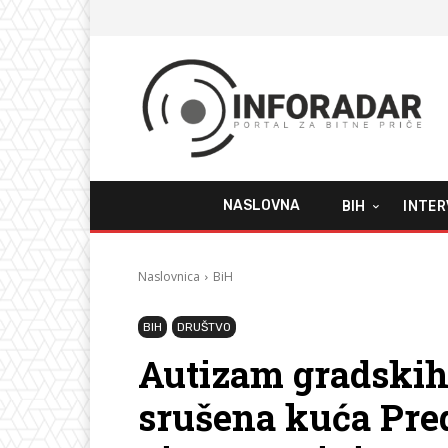
NASLOVNA
BIH
INTER
Naslovnica
BiH
BIH
DRUŠTVO
Autizam gradskih 
srušena kuća Pre