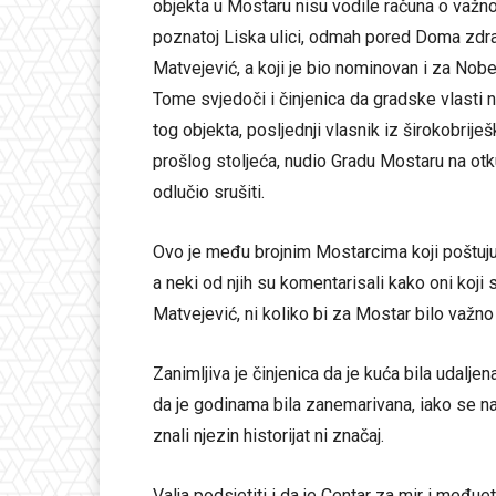
objekta u Mostaru nisu vodile računa o važno
poznatoj Liska ulici, odmah pored Doma zdrav
Matvejević, a koji je bio nominovan i za Nob
Tome svjedoči i činjenica da gradske vlasti n
tog objekta, posljednji vlasnik iz širokobrije
prošlog stoljeća, nudio Gradu Mostaru na otku
odlučio srušiti.
Ovo je među brojnim Mostarcima koji poštuju
a neki od njih su komentarisali kako oni koji 
Matvejević, ni koliko bi za Mostar bilo važno 
Zanimljiva je činjenica da je kuća bila udal
da je godinama bila zanemarivana, iako se n
znali njezin historijat ni značaj.
Valja podsjetiti i da je Centar za mir i među