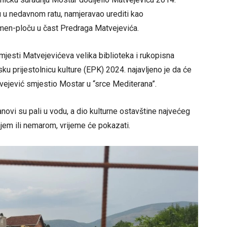
u u nedavnom ratu, namjeravao urediti kao
omen-ploču u čast Predraga Matvejevića.
jesti Matvejevićeva velika biblioteka i rukopisna
ku prijestolnicu kulture (EPK) 2024. najavljeno je da će
tvejević smjestio Mostar u “srce Mediterana”.
anovi su pali u vodu, a dio kulturne ostavštine najvećeg
njem ili nemarom, vrijeme će pokazati.