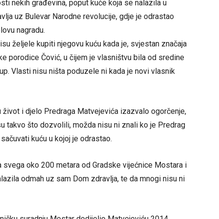
sti nekih građevina, poput kuće koja se nalazila u
lja uz Bulevar Narodne revolucije, gdje je odrastao
elovu nagradu.
isu željele kupiti njegovu kuću kada je, svjestan značaja
ške porodice Čović, u čijem je vlasništvu bila od sredine
p. Vlasti nisu ništa poduzele ni kada je novi vlasnik
 život i djelo Predraga Matvejevića izazvalo ogorčenje,
su takvo što dozvolili, možda nisu ni znali ko je Predrag
sačuvati kuću u kojoj je odrastao.
jena svega oko 200 metara od Gradske vijećnice Mostara i
alazila odmah uz sam Dom zdravlja, te da mnogi nisu ni
etničku suradnju Mostar dodijelio Matvejeviću 2014.