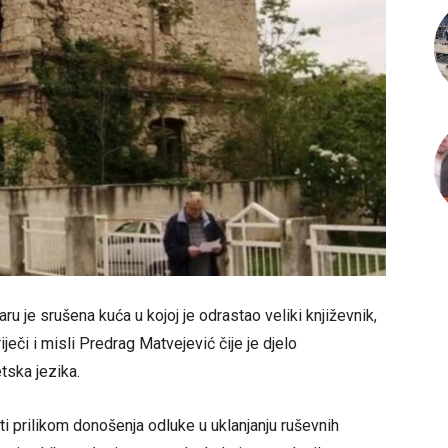
u je srušena kuća u kojoj je odrastao veliki književnik,
ječi i misli Predrag Matvejević čije je djelo
tska jezika.
i prilikom donošenja odluke u uklanjanju ruševnih