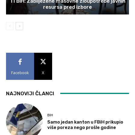
TI BiH: Zabilježene masovne zloupotrebe javnih
resursa pred izbore
Facebook
X
NAJNOVIJI ČLANCI
BIH
Samo jedan kanton u FBiH prikupio
više poreza nego prošle godine