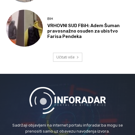
BIH
VRHOVNI SUD FBiH: Adem Šuman
pravosnažno osuđen za ubistvo
Farisa Pendeka
Učitati više
Sadržaji objavljeni na internet portalu inforadar.ba mogu se
prenositi samo uz obavezu navođenja izvora.