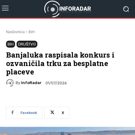
Naslovnica
BiH
BIH
DRUŠTVO
Banjaluka raspisala konkurs i
ozvaničila trku za besplatne
placeve
By
InfoRadar
01/07/2026
Facebook
X