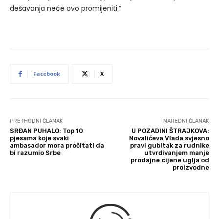
dešavanja neće ovo promijeniti.“
Facebook
X
PRETHODNI ČLANAK
NAREDNI ČLANAK
SRĐAN PUHALO: Top 10
U POZADINI ŠTRAJKOVA:
pjesama koje svaki
Novalićeva Vlada svjesno
ambasador mora pročitati da
pravi gubitak za rudnike
bi razumio Srbe
utvrđivanjem manje
prodajne cijene uglja od
proizvodne