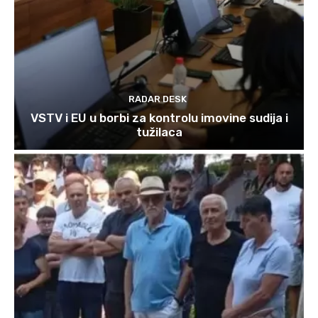
RADAR DESK
VSTV i EU u borbi za kontrolu imovine sudija i
tužilaca