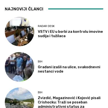
NAJNOVIJI ČLANCI
RADAR DESK
VSTV i EU u borbi za kontrolu imovine
sudija i tužilaca
BIH
Građani izašli na ulice, svakodnevni
nestanci vode
BIH
Zvizdić, Magazinović i Kojović pisali
Crishocku: Traži se poseban
administrativni status za