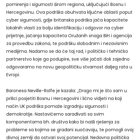
pomirenja i sigurnosti širom regiona, uključujući Bosnu i
Hercegovinu. Ova podrška obuhvata ključne oblasti poput
cyber sigurnosti, gdje britanska podrška jača kapacitete
lokalnih vlasti za bolju identifikaciju i odgovor na cyber
prijetnje, jačanja kapaciteta Oružanih snaga BiH i agencija
za provedbu zakona, te podršku slobodnim i nezavisnim
medijima. Nadamo se da će taj rad, i političko i tehničko
partnerstvo koje ga podupire, sve više jačati dok zajedno
odgovaramo na novu geopolitičku stvarnost daljeg rata u
Evropi.
Baronesa Neville-Rolfe je kazala: „Drago mi je što sam u
prilici posjetiti Bosnu i Hercegovini i lično vidjeti na koji
način UK podrška pomaže izgradnju sigurnosti i
demokratije. Nastavićemo sarađivati sa svim
komponentama bh. društva kako bi našli rješenja za
probleme sa kojima se građani suočavaju, te pomogli ovoj
divnoj zemlji da ostvari svoj potencijal. Nedavna politička