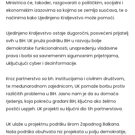
Ministrica će, također, razgovarati o političkim, socijalni i
ekonomskim izazovima sa kojima se zemlja suočava, te o
načinima kako Ujedinjeno Kraljevstvo može pomoći.
Ujedinjeno Kraljevstvo ostaje dugoročni, posvećeni prijatelj
svih u BiH. UK pruža podršku BiH u razvoju bolje
demokratske funkcionalnosti, unapređenju vladavine
prava i borbi sa savremenim sigurnosnim prijetnjama,
uključujući cyber i dezinformacije.
Kroz partnerstvo sa bh. institucijama i civilnim društvom,
te međunarodnom zajednicom, UK pomaže borbu protiv
različitih problema u BiH. Jasno nam je da su domaća
rješenja, koja pokreću građani BiH, ključna ako želimo
postići uspjeh. UK projekti su ključni dio tih partnerstava.
UK ulaže u projektnu podršku širom Zapadnog Balkana.
Naša podrška obuhvata niz projekata u polju demokratije,