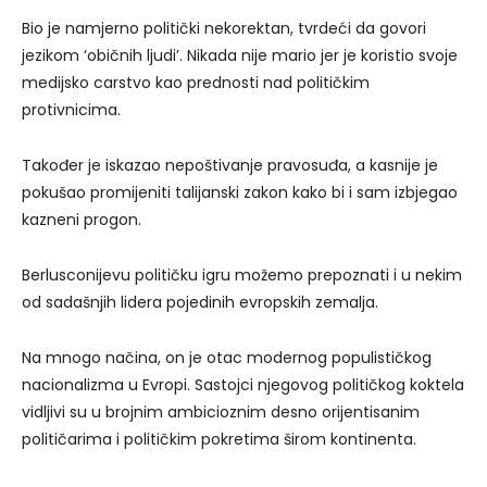
Bio je namjerno politički nekorektan, tvrdeći da govori
jezikom ‘običnih ljudi’. Nikada nije mario jer je koristio svoje
medijsko carstvo kao prednosti nad političkim
protivnicima.
Također je iskazao nepoštivanje pravosuđa, a kasnije je
pokušao promijeniti talijanski zakon kako bi i sam izbjegao
kazneni progon.
Berlusconijevu političku igru možemo prepoznati i u nekim
od sadašnjih lidera pojedinih evropskih zemalja.
Na mnogo načina, on je otac modernog populističkog
nacionalizma u Evropi. Sastojci njegovog političkog koktela
vidljivi su u brojnim ambicioznim desno orijentisanim
političarima i političkim pokretima širom kontinenta.