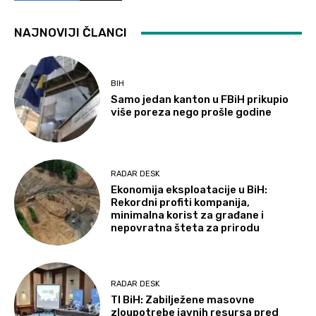
NAJNOVIJI ČLANCI
BIH
Samo jedan kanton u FBiH prikupio
više poreza nego prošle godine
RADAR DESK
Ekonomija eksploatacije u BiH:
Rekordni profiti kompanija,
minimalna korist za građane i
nepovratna šteta za prirodu
RADAR DESK
TI BiH: Zabilježene masovne
zloupotrebe javnih resursa pred