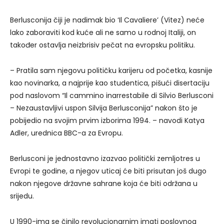
Berlusconija čiji je nadimak bio ‘Il Cavaliere’ (Vitez) neće
lako zaboraviti kod kuće ali ne samo u rodnoj Italiji, on
također ostavlja neizbrisiv pečat na evropsku politiku.
– Pratila sam njegovu političku karijeru od početka, kasnije
kao novinarka, a najprije kao studentica, pišući disertaciju
pod naslovom “Il cammino inarrestabile di Silvio Berlusconi
– Nezaustavljivi uspon Silvija Berlusconija” nakon što je
pobijedio na svojim prvim izborima 1994. – navodi Katya
Adler, urednica BBC-a za Evropu.
Berlusconi je jednostavno izazvao politički zemljotres u
Evropi te godine, a njegov uticaj će biti prisutan još dugo
nakon njegove državne sahrane koja će biti održana u
srijedu.
U 1990-ima se činilo revolucionarnim imati poslovnog