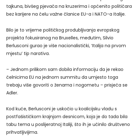
tajkuna, bivšeg pjevača na kruzerima i općenito političara
bez karijere na čelu važne članice EU-a i NATO-a Italije.
Bilo je to vrijeme političkog produbljivanja evropskog
projekta fokusiranog na Bruxelles, međutim, Silvio
Berlusconi gurao je više nacionalistički, ‘Italija na prvom
mjestu’ tip narativa.
– Jednom prilikom sam dobila informaciju da je rekao
čelnicima EU na jednom summitu da umjesto toga
trebaju više govoriti o ženama i nogometu – prisjeća se
Adler.
Kod kuće, Berlusconi je uskočio u koalicijsku vladu s
postfašističkom krajnjom desnicom, koja je do tada bila
tabu tema u poslijeratnoj Italiji, što ih je učinilo društveno
prihvatljivijima.