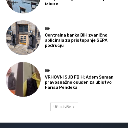
izbore
BIH
Centralna banka BiH zvanično
aplicirala za pristupanje SEPA
području
BIH
VRHOVNI SUD FBiH: Adem Šuman
pravosnažno osuđen za ubistvo
Farisa Pendeka
Učitati više