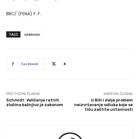
BBC/ (FENA) F. F.
TAGS
istaknuto
Facebook
X
PRETHODNI ČLANAK
NAREDNI ČLANAK
Schmidt: Veličanje ratnih
U BiH i dalje problem
zločina kažnjivo je zakonom
neizvršavanje odluka koje se
tiču zaštite ustavnosti