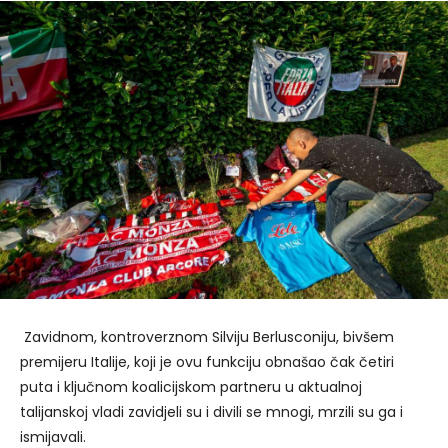
Zavidnom, kontroverznom Silviju Berlusconiju, bivšem
premijeru Italije, koji je ovu funkciju obnašao čak četiri
puta i ključnom koalicijskom partneru u aktualnoj
talijanskoj vladi zavidjeli su i divili se mnogi, mrzili su ga i
ismijavali.