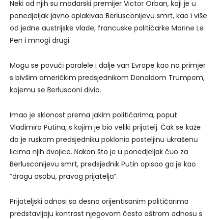
Neki od njih su mađarski premijer Victor Orban, koji je u
ponedjeljak javno oplakivao Berlusconijevu smrt, kao i više
od jedne austrijske vlade, francuske političarke Marine Le
Pen i mnogi drugi.
Mogu se povući paralele i dalje van Evrope kao na primjer
s bivšim američkim predsjednikom Donaldom Trumpom,
kojemu se Berlusconi divio.
Imao je sklonost prema jakim političarima, poput
Vladimira Putina, s kojim je bio veliki prijatelj. Čak se kaže
da je ruskom predsjedniku poklonio posteljinu ukrašenu
licima njih dvojice. Nakon što je u ponedjeljak čuo za
Berlusconijevu smrt, predsjednik Putin opisao ga je kao
“dragu osobu, pravog prijatelja”.
Prijateljski odnosi sa desno orijentisanim političarima
predstavljaju kontrast njegovom često oštrom odnosu s