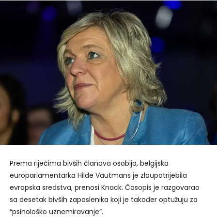
Prema riječima bivših članova osoblja, belgijska
europarlamentarka Hilde Vautmans je zloupotrijebila
evropska sredstva, prenosi Knack. Časopis je razgovarao
sa desetak bivših zaposlenika koji je također optužuju za
“psihološko uznemiravanje”.