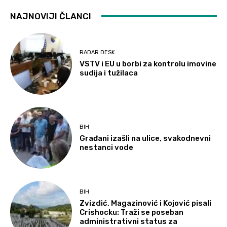
NAJNOVIJI ČLANCI
RADAR DESK
VSTV i EU u borbi za kontrolu imovine
sudija i tužilaca
BIH
Građani izašli na ulice, svakodnevni
nestanci vode
BIH
Zvizdić, Magazinović i Kojović pisali
Crishocku: Traži se poseban
administrativni status za