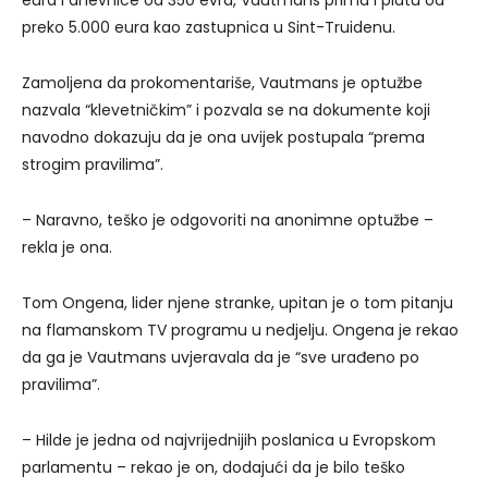
eura i dnevnice od 350 evra, Vautmans prima i platu od
preko 5.000 eura kao zastupnica u Sint-Truidenu.
Zamoljena da prokomentariše, Vautmans je optužbe
nazvala “klevetničkim” i pozvala se na dokumente koji
navodno dokazuju da je ona uvijek postupala “prema
strogim pravilima”.
– Naravno, teško je odgovoriti na anonimne optužbe –
rekla je ona.
Tom Ongena, lider njene stranke, upitan je o tom pitanju
na flamanskom TV programu u nedjelju. Ongena je rekao
da ga je Vautmans uvjeravala da je “sve urađeno po
pravilima”.
– Hilde je jedna od najvrijednijih poslanica u Evropskom
parlamentu – rekao je on, dodajući da je bilo teško