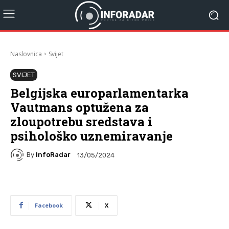
Naslovnica
Svijet
SVIJET
Belgijska europarlamentarka
Vautmans optužena za
zloupotrebu sredstava i
psihološko uznemiravanje
By
InfoRadar
13/05/2024
Facebook
X