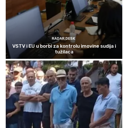
RADAR DESK
VSTV i EU u borbi za kontrolu imovine sudija i
tužilaca