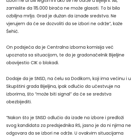
izbori ne bi bili legitimni ako se ne održe u Bijeljini. Ali,
zamislite da 115.000 birača ne može glasati. To bi bila
ozbiljna mrlja. Grad je dužan da iznađe sredstva. Ne
vjerujem da će se dozvoliti da se izbori ne održe”, kaže
Šehić.
On podsjeća da je Centralna izborna komisija već
upoznata sa situacijom, te da je gradonačelnik Bijeljine
obavijestio CIK o blokadi.
Dodaje da je SNSD, na čelu sa Dodikom, koji ima većinu i u
Skupštini grada Bijeljina, ipak odlučio da učestvuje na
izborima, što “može biti signal” da će se sredstva
obezbijediti.
“Nakon što je SNSD odlučio da izađe na izbore i predloži
svog kandidata za predsjednika RS, jasno je da ni njima ne
odgovara da se izbori ne održe. U ovakvim situacijama