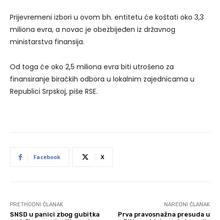
Prijevremeni izbori u ovom bh. entitetu će koštati oko 3,3
miliona evra, a novac je obezbijeđen iz državnog
ministarstva finansija.
Od toga će oko 2,5 miliona evra biti utrošeno za
finansiranje biračkih odbora u lokalnim zajednicama u
Republici Srpskoj, piše RSE.
Facebook
X
PRETHODNI ČLANAK
NAREDNI ČLANAK
SNSD u panici zbog gubitka
Prva pravosnažna presuda u