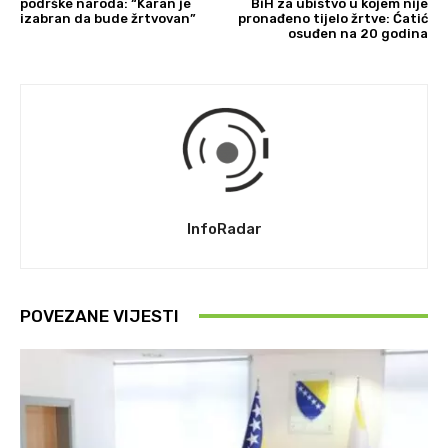
podrške naroda: “Karan je
BiH za ubistvo u kojem nije
izabran da bude žrtvovan”
pronađeno tijelo žrtve: Ćatić
osuđen na 20 godina
InfoRadar
POVEZANE VIJESTI