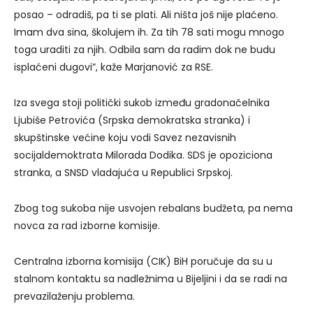
posao – odradiš, pa ti se plati. Ali ništa još nije plaćeno.
Imam dva sina, školujem ih. Za tih 78 sati mogu mnogo
toga uraditi za njih. Odbila sam da radim dok ne budu
isplaćeni dugovi”, kaže Marjanović za RSE.
Iza svega stoji politički sukob između gradonačelnika
Ljubiše Petrovića (Srpska demokratska stranka) i
skupštinske većine koju vodi Savez nezavisnih
socijaldemoktrata Milorada Dodika. SDS je opoziciona
stranka, a SNSD vladajuća u Republici Srpskoj.
Zbog tog sukoba nije usvojen rebalans budžeta, pa nema
novca za rad izborne komisije.
Centralna izborna komisija (CIK) BiH poručuje da su u
stalnom kontaktu sa nadležnima u Bijeljini i da se radi na
prevazilaženju problema.