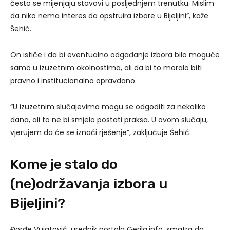
često se mijenjaju stavovi u posljednjem trenutku. Mislim
da niko nema interes da opstruira izbore u Bijeljini”, kaže
Šehić.
On ističe i da bi eventualno odgađanje izbora bilo moguće
samo u izuzetnim okolnostima, ali da bi to moralo biti
pravno i institucionalno opravdano.
“U izuzetnim slučajevima mogu se odgoditi za nekoliko
dana, ali to ne bi smjelo postati praksa. U ovom slučaju,
vjerujem da će se iznaći rješenje”, zaključuje Šehić.
Kome je stalo do
(ne)održavanja izbora u
Bijeljini?
Đorđe Vujatović, urednik portala Gerila.info, smatra da