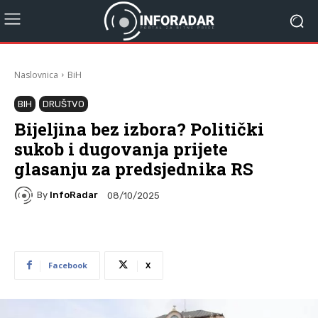
Naslovnica
BiH
BIH
DRUŠTVO
Bijeljina bez izbora? Politički
sukob i dugovanja prijete
glasanju za predsjednika RS
By
InfoRadar
08/10/2025
Facebook
X