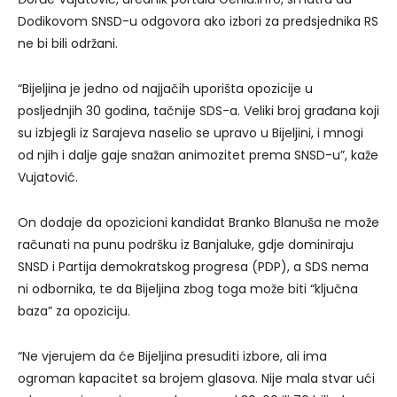
Dodikovom SNSD-u odgovora ako izbori za predsjednika RS
ne bi bili održani.
“Bijeljina je jedno od najjačih uporišta opozicije u
posljednjih 30 godina, tačnije SDS-a. Veliki broj građana koji
su izbjegli iz Sarajeva naselio se upravo u Bijeljini, i mnogi
od njih i dalje gaje snažan animozitet prema SNSD-u”, kaže
Vujatović.
On dodaje da opozicioni kandidat Branko Blanuša ne može
računati na punu podršku iz Banjaluke, gdje dominiraju
SNSD i Partija demokratskog progresa (PDP), a SDS nema
ni odbornika, te da Bijeljina zbog toga može biti “ključna
baza” za opoziciju.
“Ne vjerujem da će Bijeljina presuditi izbore, ali ima
ogroman kapacitet sa brojem glasova. Nije mala stvar ući