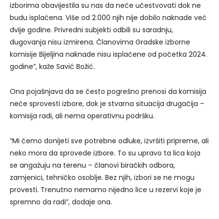
izborima obavijestila su nas da neće učestvovati dok ne
budu isplaćena. Više od 2.000 njih nije dobilo naknade već
dvije godine. Privredni subjekti odbili su saradnju,
dugovanja nisu izmirena. Članovima Gradske izborne
komisije Bijeljina naknade nisu isplaćene od početka 2024.
godine”, kaže Savić Božić.
Ona pojašnjava da se često pogrešno prenosi da komisija
neće sprovesti izbore, dok je stvarna situacija drugačija –
komisija radi, ali nema operativnu podršku.
“Mi ćemo donijeti sve potrebne odluke, izvršiti pripreme, ali
neko mora da sprovede izbore. To su upravo ta lica koja
se angažuju na terenu – članovi biračkih odbora,
zamjenici, tehničko osoblje. Bez njih, izbori se ne mogu
provesti. Trenutno nemamo nijedno lice u rezervi koje je
spremno da radi”, dodaje ona.