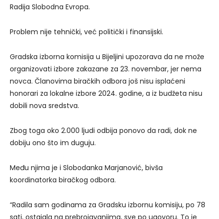
Radija Slobodna Evropa.
Problem nije tehnički, već politički i finansijski.
Gradska izborna komisija u Bijeljini upozorava da ne može
organizovati izbore zakazane za 23. novembar, jer nema
novca. Članovima biračkih odbora još nisu isplaćeni
honorari za lokalne izbore 2024. godine, a iz budžeta nisu
dobili nova sredstva.
Zbog toga oko 2.000 ljudi odbija ponovo da radi, dok ne
dobiju ono što im duguju.
Među njima je i Slobodanka Marjanović, bivša
koordinatorka biračkog odbora.
“Radila sam godinama za Gradsku izbornu komisiju, po 78
sati, ostajala na prebrojavanjima, sve po ugovoru. To je