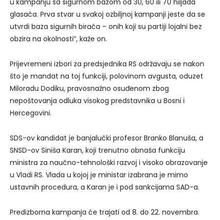
u kampanju sa sigurnom bazom od 30, 60 ili 70 hiljada
glasača. Prva stvar u svakoj ozbiljnoj kampanji jeste da se
utvrdi baza sigurnih birača – onih koji su partiji lojalni bez
obzira na okolnosti”, kaže on.
Prijevremeni izbori za predsjednika RS održavaju se nakon
što je mandat na toj funkciji, polovinom avgusta, oduzet
Miloradu Dodiku, pravosnažno osuđenom zbog
nepoštovanja odluka visokog predstavnika u Bosni i
Hercegovini.
SDS-ov kandidat je banjalučki profesor Branko Blanuša, a
SNSD-ov Siniša Karan, koji trenutno obnaša funkciju
ministra za naučno-tehnološki razvoj i visoko obrazovanje
u Vladi RS. Vlada u kojoj je ministar izabrana je mimo
ustavnih procedura, a Karan je i pod sankcijama SAD-a.
Predizborna kampanja će trajati od 8. do 22. novembra.