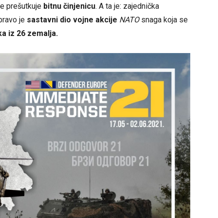
 ne prešutkuje
bitnu činjenicu
. A ta je: zajednička
pravo je
sastavni dio vojne akcije
NATO
snaga koja se
ka iz 26 zemalja.