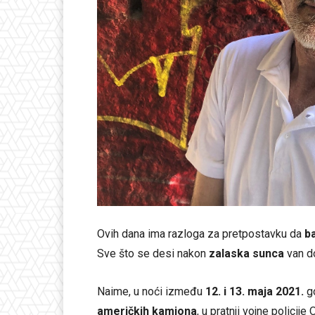
Ovih dana ima razloga za pretpostavku da
b
Sve što se desi nakon
zalaska sunca
van do
Naime, u noći između
12. i 13. maja 2021.
go
američkih kamiona
, u pratnji vojne policij