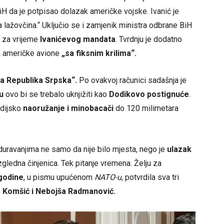
iH da je potpisao dolazak američke vojske. Ivanić je
a lažovčina.“ Uključio se i zamjenik ministra odbrane BiH
a za vrijeme
Ivanićevog mandata
. Tvrdnju je dodatno
na američke avione
„sa fiksnim krilima“.
la Republika Srpska“.
Po ovakvoj računici sadašnja je
u
ovo bi se trebalo uknjižiti kao
Dodikovo postignuće
.
adijsko
naoružanje i minobacači
do 120 milimetara
duravanjima ne samo da nije bilo mjesta, nego je
ulazak
gledna činjenica. Tek pitanje vremena. Želju za
godine
, u pismu upućenom
NATO-u
, potvrdila sva tri
ko Komšić i Nebojša Radmanović.