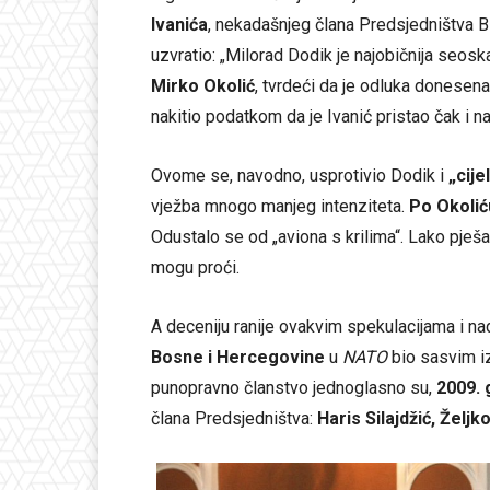
Ivanića
, nekadašnjeg člana Predsjedništva B
uzvratio: „Milorad Dodik je najobičnija seosk
Mirko Okolić
, tvrdeći da je odluka donesen
nakitio podatkom da je Ivanić pristao čak i 
Ovome se, navodno, usprotivio Dodik i
„cije
vježba mnogo manjeg intenziteta.
Po Okolić
Odustalo se od „aviona s krilima“. Lako pješ
mogu proći.
A deceniju ranije ovakvim spekulacijama i na
Bosne i Hercegovine
u
NATO
bio sasvim iz
punopravno članstvo jednoglasno su,
2009. 
člana Predsjedništva:
Haris Silajdžić, Želj