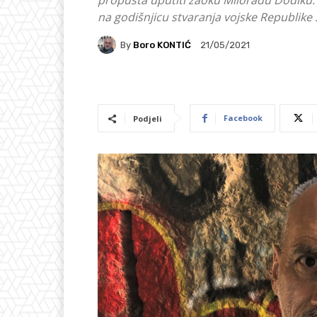
propušta uputiti žaoku Miloradu Dodiku. 
na godišnjicu stvaranja vojske Republike
By
Boro KONTIĆ
21/05/2021
Facebook
Podjeli