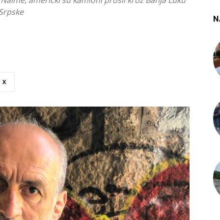
Naime, američki su kamioni prošli kroz Banja Luku
 Srpske
N
X