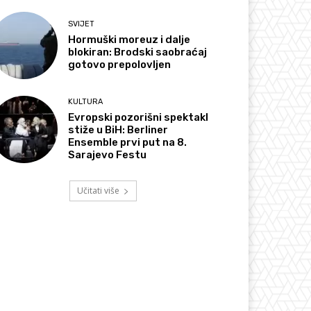
SVIJET
Hormuški moreuz i dalje
blokiran: Brodski saobraćaj
gotovo prepolovljen
KULTURA
Evropski pozorišni spektakl
stiže u BiH: Berliner
Ensemble prvi put na 8.
Sarajevo Festu
Učitati više