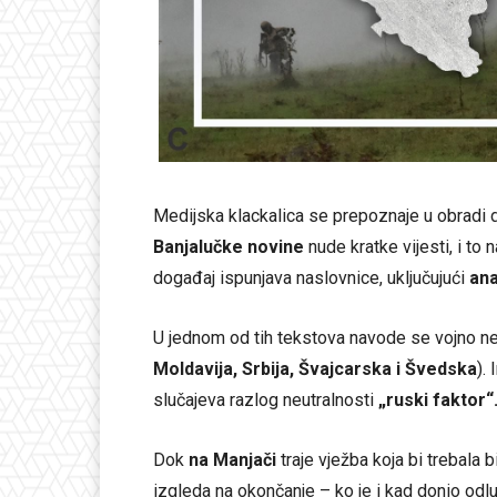
Medijska klackalica se prepoznaje u obradi do
Banjalučke novine
nude kratke vijesti, i to
događaj ispunjava naslovnice, uključujući
ana
U jednom od tih tekstova navode se vojno ne
Moldavija, Srbija, Švajcarska i Švedska
).
slučajeva razlog neutralnosti
„ruski faktor“
Dok
na Manjači
traje vježba koja bi trebala b
izgleda na okončanje – ko je i kad donio odl