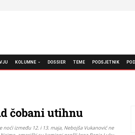
VJU
KOLUMNE
DOSSIER
TEME
PODSJETNIK
POD
d čobani utihnu
 noći između 12. i 13. maja, Nebojša Vukanović ne