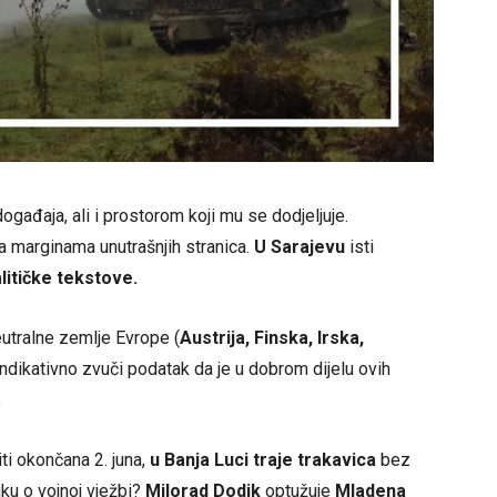
gađaja, ali i prostorom koji mu se dodjeljuje.
 na marginama unutrašnjih stranica.
U Sarajevu
isti
litičke tekstove.
utralne zemlje Evrope (
Austrija, Finska, Irska,
 Indikativno zvuči podatak da je u dobrom dijelu ovih
.
iti okončana 2. juna,
u Banja Luci traje trakavica
bez
uku o vojnoj vježbi?
Milorad Dodik
optužuje
Mladena