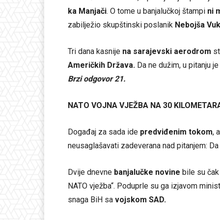
ka Manjači
. O tome u banjalučkoj štampi
ni 
zabilježio skupštinski poslanik
Nebojša Vuk
Tri dana kasnije
na sarajevski aerodrom
st
Američkih Država.
Da ne dužim, u pitanju j
Brzi odgovor 21.
NATO VOJNA VJEŽBA NA 30 KILOMETAR
Događaj za sada ide
predviđenim tokom
, 
neusaglašavati zadeverana nad pitanjem: Da 
Dvije dnevne
banjalučke novine
bile su čak
NATO vježba“. Poduprle su ga izjavom minis
snaga BiH sa
vojskom SAD.