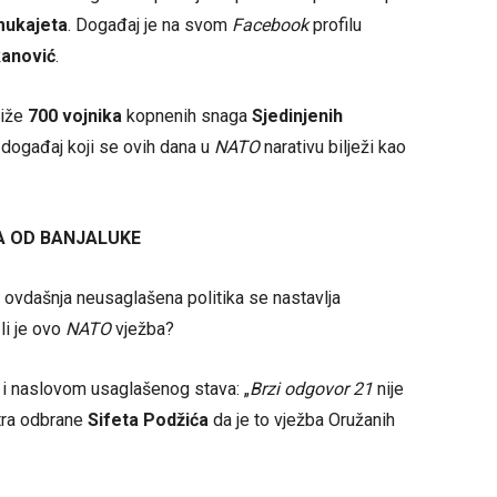
mukajeta
. Događaj je na svom
Facebook
profilu
anović
.
iže
700 vojnika
kopnenih snaga
Sjedinjenih
e događaj koji se ovih dana u
NATO
narativu bilježi kao
A OD BANJALUKE
a ovdašnja neusaglašena politika se nastavlja
li je ovo
NATO
vježba?
 i naslovom usaglašenog stava: „
Brzi odgovor 21
nije
tra odbrane
Sifeta Podžića
da je to vježba Oružanih