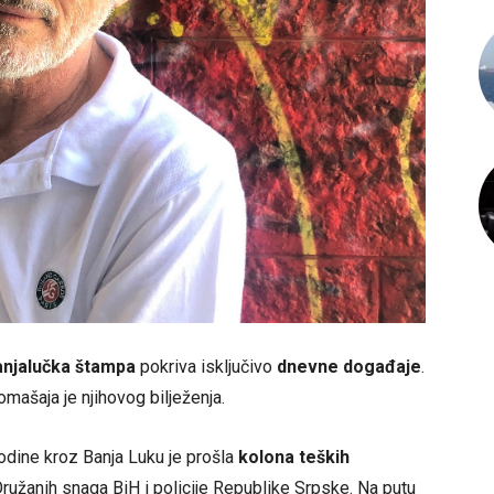
anjalučka štampa
pokriva isključivo
dnevne događaje
.
mašaja je njihovog bilježenja.
dine kroz Banja Luku je prošla
kolona teških
e Oružanih snaga BiH i policije Republike Srpske. Na putu