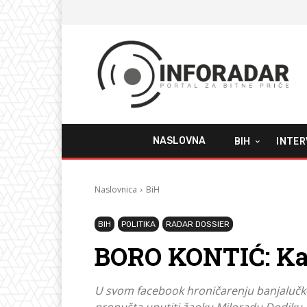
NASLOVNA
BIH
INTER
Naslovnica
BiH
BIH
POLITIKA
RADAR DOSSIER
BORO KONTIĆ: Ka
U svom facebook hroničarenju banjalučke