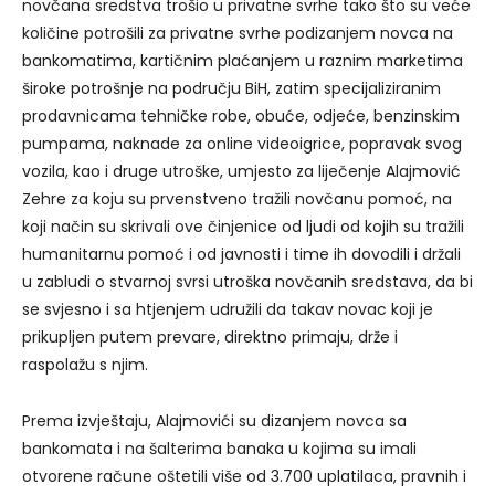
novčana sredstva trošio u privatne svrhe tako što su veće
količine potrošili za privatne svrhe podizanjem novca na
bankomatima, kartičnim plaćanjem u raznim marketima
široke potrošnje na području BiH, zatim specijaliziranim
prodavnicama tehničke robe, obuće, odjeće, benzinskim
pumpama, naknade za online videoigrice, popravak svog
vozila, kao i druge utroške, umjesto za liječenje Alajmović
Zehre za koju su prvenstveno tražili novčanu pomoć, na
koji način su skrivali ove činjenice od ljudi od kojih su tražili
humanitarnu pomoć i od javnosti i time ih dovodili i držali
u zabludi o stvarnoj svrsi utroška novčanih sredstava, da bi
se svjesno i sa htjenjem udružili da takav novac koji je
prikupljen putem prevare, direktno primaju, drže i
raspolažu s njim.
Prema izvještaju, Alajmovići su dizanjem novca sa
bankomata i na šalterima banaka u kojima su imali
otvorene račune oštetili više od 3.700 uplatilaca, pravnih i