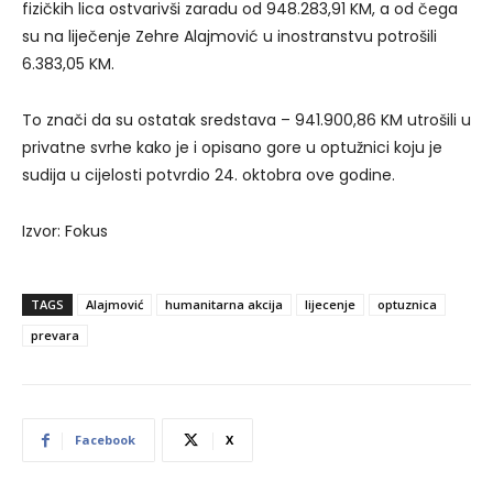
fizičkih lica ostvarivši zaradu od 948.283,91 KM, a od čega
su na liječenje Zehre Alajmović u inostranstvu potrošili
6.383,05 KM.
To znači da su ostatak sredstava – 941.900,86 KM utrošili u
privatne svrhe kako je i opisano gore u optužnici koju je
sudija u cijelosti potvrdio 24. oktobra ove godine.
Izvor: Fokus
TAGS
Alajmović
humanitarna akcija
lijecenje
optuznica
prevara
Facebook
X