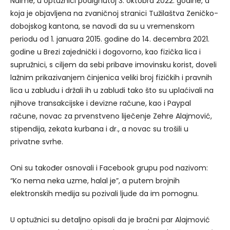
Naime, u optužnici podignutoj 3. oktobra 2022. godine, a
koja je objavljena na zvaničnoj stranici Tužilaštva Zeničko-
dobojskog kantona, se navodi da su u vremenskom
periodu od 1. januara 2015. godine do 14. decembra 2021.
godine u Brezi zajednički i dogovorno, kao fizička lica i
supružnici, s ciljem da sebi pribave imovinsku korist, doveli
lažnim prikazivanjem činjenica veliki broj fizičkih i pravnih
lica u zabludu i držali ih u zabludi tako što su uplaćivali na
njihove transakcijske i devizne račune, kao i Paypal
račune, novac za prvenstveno liječenje Zehre Alajmović,
stipendija, zekata kurbana i dr., a novac su trošili u
privatne svrhe.
Oni su također osnovali i Facebook grupu pod nazivom:
“Ko nema neka uzme, halal je”, a putem brojnih
elektronskih medija su pozivali ljude da im pomognu.
U optužnici su detaljno opisali da je bračni par Alajmović