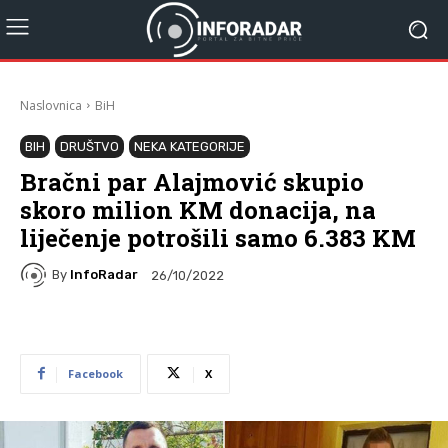
Naslovnica
BiH
BIH
DRUŠTVO
NEKA KATEGORIJE
Bračni par Alajmović skupio
skoro milion KM donacija, na
liječenje potrošili samo 6.383 KM
By
InfoRadar
26/10/2022
Facebook
X