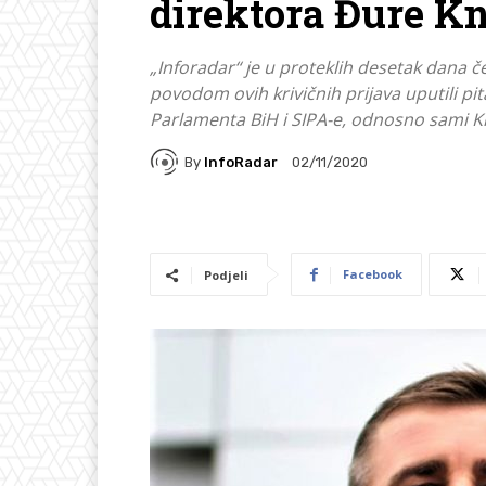
direktora Đure K
„Inforadar“ je u proteklih desetak dana če
povodom ovih krivičnih prijava uputili pit
Parlamenta BiH i SIPA-e, odnosno sami Kn
By
InfoRadar
02/11/2020
Facebook
Podjeli