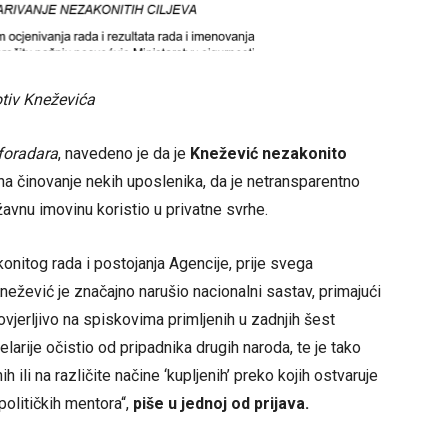
rotiv Kneževića
foradara
, navedeno je da je
Knežević nezakonito
o na činovanje nekih uposlenika, da je netransparentno
avnu imovinu koristio u privatne svrhe.
onitog rada i postojanja Agencije, prije svega
ežević je značajno narušio nacionalni sastav, primajući
ovjerljivo na spiskovima primljenih u zadnjih šest
arije očistio od pripadnika drugih naroda, te je tako
 ili na različite načine ‘kupljenih’ preko kojih ostvaruje
 političkih mentora“,
piše u jednoj od prijava.