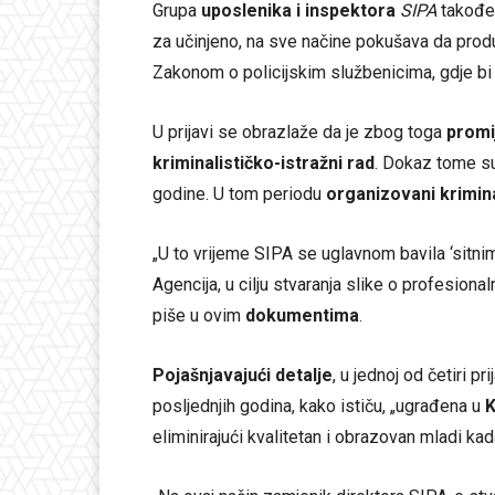
Grupa
uposlenika i inspektora
SIPA
takođe
za učinjeno, na sve načine pokušava da produ
Zakonom o policijskim službenicima, gdje bi o
U prijavi se obrazlaže da je zbog toga
promi
kriminalističko-istražni rad
. Dokaz tome 
godine. U tom periodu
organizovani krimin
„U to vrijeme SIPA se uglavnom bavila ‘sitnim 
Agencija, u cilju stvaranja slike o profesiona
piše u ovim
dokumentima
.
Pojašnjavajući detalje
, u jednoj od četiri pr
posljednjih godina, kako ističu, „ugrađena u
K
eliminirajući kvalitetan i obrazovan mladi kad