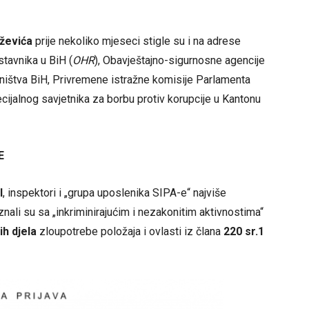
ževića
prije nekoliko mjeseci stigle su i na adrese
tavnika u BiH (
OHR
), Obavještajno-sigurnosne agencije
dništva BiH, Privremene istražne komisije Parlamenta
cijalnog savjetnika za borbu protiv korupcije u Kantonu
E
l
, inspektori i „grupa uposlenika SIPA-e“ najviše
nali su sa „inkriminirajućim i nezakonitim aktivnostima“
ih djela
zloupotrebe položaja i ovlasti iz člana
220 sr.1