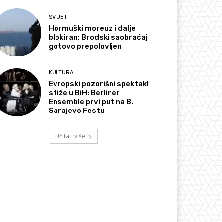
SVIJET
Hormuški moreuz i dalje
blokiran: Brodski saobraćaj
gotovo prepolovljen
KULTURA
Evropski pozorišni spektakl
stiže u BiH: Berliner
Ensemble prvi put na 8.
Sarajevo Festu
Učitati više