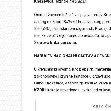
Kneževića
, saznaje
Inforadar
.
Osim državnom tužilaštvu, prijave protiv
Kne
samog direktora
SIPA-e
, Ureda visokog preds
BiH (
OSA
), Ministarstva sigurnosti, Predsje
BiH za utvrđivanje stanja u pravosuđu, te spe
Sarajevo
Erika Larsona.
NARUŠEN NACIONALNI SASTAV AGENCIJ
U krivičnim prijavama,
kroz opširni materija
zakonodavne i izvršne instance u državi upoz
Đure Kneževića
, a terete ga za
više krivičn
KZBiH
, kako je navedeno u svakoj od prijava.