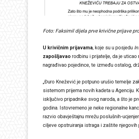
Foto: Faksimil dijela prve krivične prijave p
U krivičnim prijavama
, koje su u posjedu
In
zapošljavao
rodbinu i prijatelje, da je utica
nagrađivao pojedince, te između ostalog, drž
„Đuro Knežević je potpuno urušio temelje zak
sistemom prijema novih kadeta u Agenciju. Kn
isključivo pripadnike svog naroda, a što je pr
godina. Istovremeno je neke regionalne kancel
razvio obavještajnu mrežu poslušnih-ucjenjenih
ciljeve opstruiranja istraga i zaštite njegovih