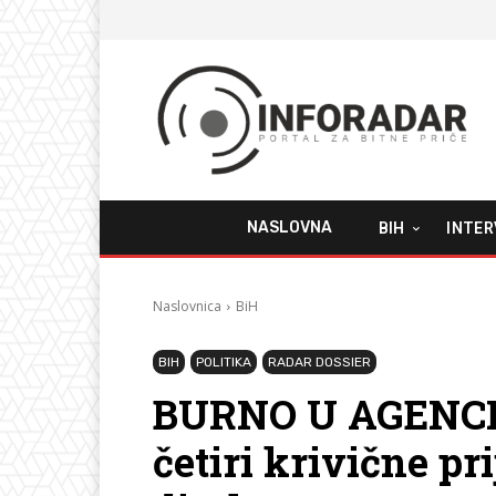
NASLOVNA
BIH
INTER
Naslovnica
BiH
BIH
POLITIKA
RADAR DOSSIER
BURNO U AGENCIJ
četiri krivične pr