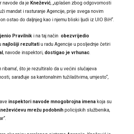
r navode da je
Knežević
, „uplašen zbog odgovornosti
ži mandat i rasturanje Agencije, prije svega novim
n ostao do daljnjeg kao i njemu bliski ljudi iz UIO BiH“.
jenio Pravilnik
i na taj način
obezvrijedio
su
najlošiji rezultati
u radu Agencije u posljednje četiri
al
, navode inspektori,
dostigao je vrhunac
.
ribama’, što je rezultiralo da u većini slučajeva
lnosti, sarađuje sa kantonalnim tužilaštvima, umjesto“,
ijave
inspektori navode mnogobrojna imena
koja su
neževićevu mrežu podobnih
policijskih službenika,
ar“.