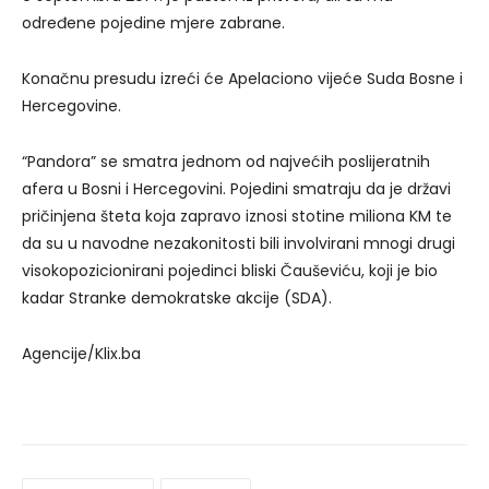
određene pojedine mjere zabrane.
Konačnu presudu izreći će Apelaciono vijeće Suda Bosne i
Hercegovine.
“Pandora” se smatra jednom od najvećih poslijeratnih
afera u Bosni i Hercegovini. Pojedini smatraju da je državi
pričinjena šteta koja zapravo iznosi stotine miliona KM te
da su u navodne nezakonitosti bili involvirani mnogi drugi
visokopozicionirani pojedinci bliski Čauševiću, koji je bio
kadar Stranke demokratske akcije (SDA).
Agencije/Klix.ba