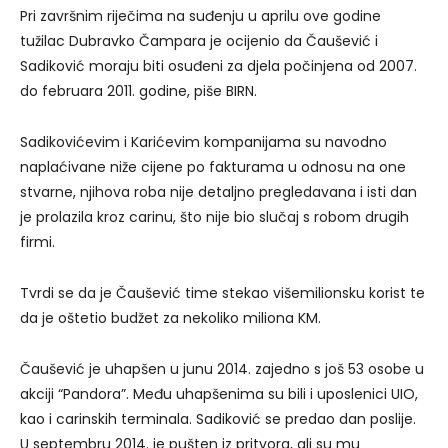
Pri završnim riječima na suđenju u aprilu ove godine
tužilac Dubravko Čampara je ocijenio da Čaušević i
Sadiković moraju biti osuđeni za djela počinjena od 2007.
do februara 2011. godine, piše BIRN.
Sadikovićevim i Karićevim kompanijama su navodno
naplaćivane niže cijene po fakturama u odnosu na one
stvarne, njihova roba nije detaljno pregledavana i isti dan
je prolazila kroz carinu, što nije bio slučaj s robom drugih
firmi.
Tvrdi se da je Čaušević time stekao višemilionsku korist te
da je oštetio budžet za nekoliko miliona KM.
Čaušević je uhapšen u junu 2014. zajedno s još 53 osobe u
akciji “Pandora”. Među uhapšenima su bili i uposlenici UIO,
kao i carinskih terminala. Sadiković se predao dan poslije.
U septembru 2014. je pušten iz pritvora, ali su mu