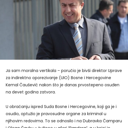
Ja sam moralna vertikala – poručio je bivši direktor Uprave
za indirektno oporezivanje (UIO) Bosne i Hercegovine
Kemal Čaušević nakon što je danas prvostepeno osuđen
na devet godina zatvora.
U obraćanju ispred Suda Bosne i Hercegovine, koji ga je i
osudio, optužio je pravosudne organe za kriminal u
njihovim redovima. To se odnosilo i na Dubravka Čamparu
i Olega Čavku – tužioce u aferi “Pandora”, a u kojoj je