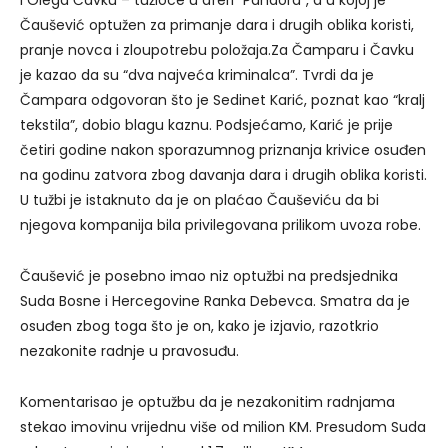
Čaušević optužen za primanje dara i drugih oblika koristi,
pranje novca i zloupotrebu položaja.Za Čamparu i Čavku
je kazao da su “dva najveća kriminalca”. Tvrdi da je
Čampara odgovoran što je Sedinet Karić, poznat kao “kralj
tekstila”, dobio blagu kaznu. Podsjećamo, Karić je prije
četiri godine nakon sporazumnog priznanja krivice osuđen
na godinu zatvora zbog davanja dara i drugih oblika koristi.
U tužbi je istaknuto da je on plaćao Čauševiću da bi
njegova kompanija bila privilegovana prilikom uvoza robe.
Čaušević je posebno imao niz optužbi na predsjednika
Suda Bosne i Hercegovine Ranka Debevca. Smatra da je
osuđen zbog toga što je on, kako je izjavio, razotkrio
nezakonite radnje u pravosuđu.
Komentarisao je optužbu da je nezakonitim radnjama
stekao imovinu vrijednu više od milion KM. Presudom Suda