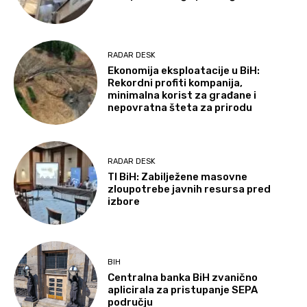
RADAR DESK
Ekonomija eksploatacije u BiH:
Rekordni profiti kompanija,
minimalna korist za građane i
nepovratna šteta za prirodu
RADAR DESK
TI BiH: Zabilježene masovne
zloupotrebe javnih resursa pred
izbore
BIH
Centralna banka BiH zvanično
aplicirala za pristupanje SEPA
području