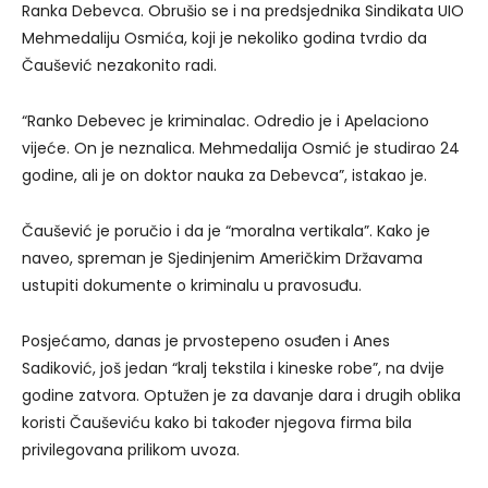
Ranka Debevca. Obrušio se i na predsjednika Sindikata UIO
Mehmedaliju Osmića, koji je nekoliko godina tvrdio da
Čaušević nezakonito radi.
“Ranko Debevec je kriminalac. Odredio je i Apelaciono
vijeće. On je neznalica. Mehmedalija Osmić je studirao 24
godine, ali je on doktor nauka za Debevca”, istakao je.
Čaušević je poručio i da je “moralna vertikala”. Kako je
naveo, spreman je Sjedinjenim Američkim Državama
ustupiti dokumente o kriminalu u pravosuđu.
Posjećamo, danas je prvostepeno osuđen i Anes
Sadiković, još jedan “kralj tekstila i kineske robe”, na dvije
godine zatvora. Optužen je za davanje dara i drugih oblika
koristi Čauševiću kako bi također njegova firma bila
privilegovana prilikom uvoza.