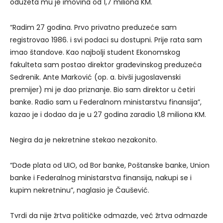
oduzeta mu je imovina od 1,7 miliona KM.
“Radim 27 godina. Prvo privatno preduzeće sam
registrovao 1986. i svi podaci su dostupni. Prije rata sam
imao štandove. Kao najbolji student Ekonomskog
fakulteta sam postao direktor građevinskog preduzeća
Sedrenik. Ante Marković (op. a. bivši jugoslavenski
premijer) mi je dao priznanje. Bio sam direktor u četiri
banke. Radio sam u Federalnom ministarstvu finansija”,
kazao je i dodao da je u 27 godina zaradio 1,8 miliona KM.
Negira da je nekretnine stekao nezakonito.
“Dođe plata od UIO, od Bor banke, Poštanske banke, Union
banke i Federalnog ministarstva finansija, nakupi se i
kupim nekretninu”, naglasio je Čaušević.
Tvrdi da nije žrtva političke odmazde, već žrtva odmazde