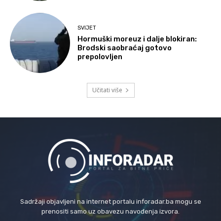
SVIJET
Hormuški moreuz i dalje blokiran:
Brodski saobraćaj gotovo
prepolovljen
Učitati više
Sadržaji objavljeni na internet portalu inforadar.ba mogu se
prenositi samo uz obavezu navođenja izvora.