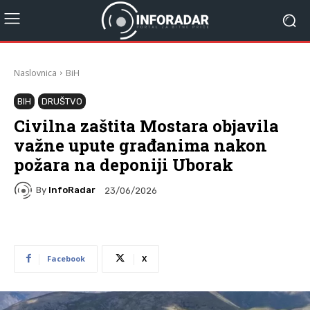
Naslovnica
BiH
BIH
DRUŠTVO
Civilna zaštita Mostara objavila
važne upute građanima nakon
požara na deponiji Uborak
By
InfoRadar
23/06/2026
Facebook
X