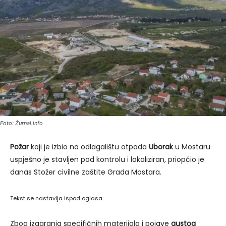
Foto: Žurnal.info
Požar
koji je izbio na odlagalištu otpada
Uborak
u Mostaru
uspješno je stavljen pod kontrolu i lokaliziran, priopćio je
danas Stožer civilne zaštite Grada Mostara.
Tekst se nastavlja ispod oglasa
Zbog izgaranja specifičnih materijala i pojave
gustog