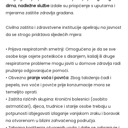
dima
,
nadležne službe
izdale su priopćenje s uputama i
mjerama zaštite zdravlja građana.
Civilna zaštita i zdravstvene institucije apeliraju na javnost
da se strogo pridržava sljedećih mjera:
• Prijava respiratornih smetnji: Omogućeno je da se sve
osobe koje osjete poteškoće s disanjem, kašalj ili druge
respiratorne probleme mogu javiti u domove zdravlja radi
pružanja odgovarajuće pomoći.
• Obvezno
pranje voća i povrća
: Zbog taloženja čađi i
pepela, svo voće i povrće prije konzumacije mora se
temeljito oprati.
• Zaštita rizičnih skupina: Kronični bolesnici (osobito
astmatičari), djeca, trudnice i starije osobe trebaju u
potpunosti izbjegavati izlaganje vanjskom zraku i boravak
na otvorenom u blizini zahvaćenog područja.
• Zabrana korištenja otvorenih voda: I dalje se zabranjuje i