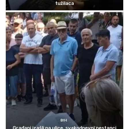
tužilaca
BIH
Građani izašli na ulice, svakodnevni nestanci