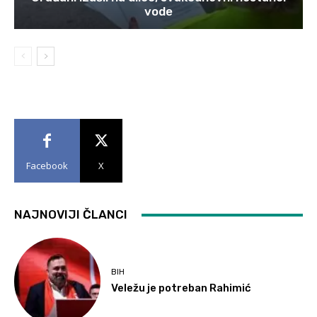
vode
Facebook
X
NAJNOVIJI ČLANCI
BIH
Veležu je potreban Rahimić