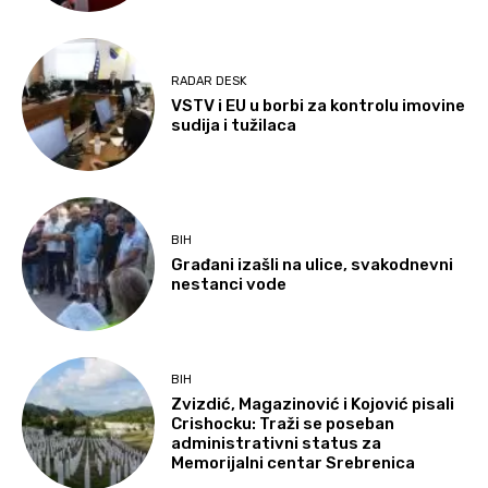
RADAR DESK
VSTV i EU u borbi za kontrolu imovine
sudija i tužilaca
BIH
Građani izašli na ulice, svakodnevni
nestanci vode
BIH
Zvizdić, Magazinović i Kojović pisali
Crishocku: Traži se poseban
administrativni status za
Memorijalni centar Srebrenica