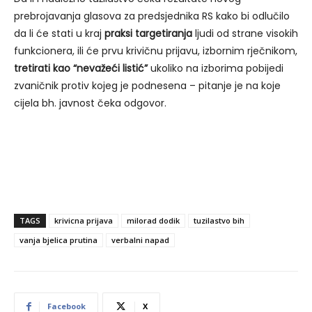
prebrojavanja glasova za predsjednika RS kako bi odlučilo
da li će stati u kraj
praksi targetiranja
ljudi od strane visokih
funkcionera, ili će prvu krivičnu prijavu, izbornim rječnikom,
tretirati kao “nevažeći listić”
ukoliko na izborima pobijedi
zvaničnik protiv kojeg je podnesena – pitanje je na koje
cijela bh. javnost čeka odgovor.
TAGS
krivicna prijava
milorad dodik
tuzilastvo bih
vanja bjelica prutina
verbalni napad
Facebook
X