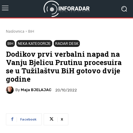
Naslovnica
BiH
BIH
NEKA KATEGORIJE
RADAR DESK
Dodikov prvi verbalni napad na
Vanju Bjelicu Prutinu procesuira
se u Tužilaštvu BiH gotovo dvije
godine
By
Maja BJELAJAC
20/10/2022
Facebook
X