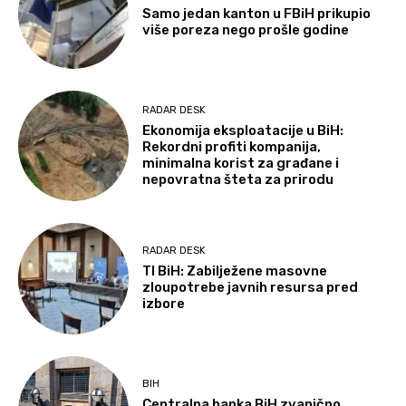
Samo jedan kanton u FBiH prikupio
više poreza nego prošle godine
RADAR DESK
Ekonomija eksploatacije u BiH:
Rekordni profiti kompanija,
minimalna korist za građane i
nepovratna šteta za prirodu
RADAR DESK
TI BiH: Zabilježene masovne
zloupotrebe javnih resursa pred
izbore
BIH
Centralna banka BiH zvanično