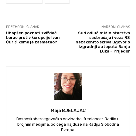
PRETHODNI ČLANAK
NAREDNI ČLANAK
Uhapšen poznati zviždač i
Sud odlučio: Ministarstvo
borac protiv korupcije Ivan
saobraćaja i veza RS
Ćurić, kome je zasmetao?
nezakonito skriva ugovor o
izgradnji autoputa Banja
Luka – Prijedor
Maja BJELAJAC
Bosanskohercegovačka novinarka, freelancer. Radila u
brojnim medijima, od čega najduže na Radiju Slobodna
Evropa.