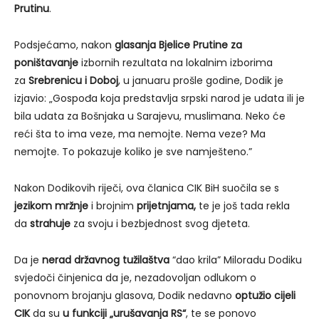
Prutinu
.
Podsjećamo, nakon
glasanja Bjelice Prutine
za
poništavanje
izbornih rezultata na lokalnim izborima
za
Srebrenicu i Doboj
, u januaru prošle godine, Dodik je
izjavio: „Gospođa koja predstavlja srpski narod je udata ili je
bila udata za Bošnjaka u Sarajevu, muslimana. Neko će
reći šta to ima veze, ma nemojte. Nema veze? Ma
nemojte. To pokazuje koliko je sve namješteno.”
Nakon Dodikovih riječi, ova članica CIK BiH suočila se s
jezikom mržnje
i brojnim
prijetnjama,
te je još tada rekla
da
strahuje
za svoju i bezbjednost svog djeteta.
Da je
nerad državnog tužilaštva
“dao krila” Miloradu Dodiku
svjedoči činjenica da je, nezadovoljan odlukom o
ponovnom brojanju glasova, Dodik nedavno
optužio cijeli
CIK
da su
u funkciji „urušavanja RS“
, te se ponovo