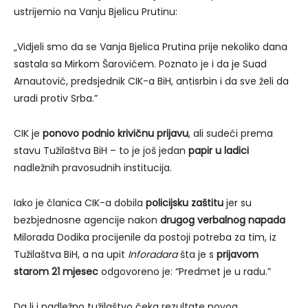
ustrijemio na Vanju Bjelicu Prutinu:
„Vidjeli smo da se Vanja Bjelica Prutina prije nekoliko dana
sastala sa Mirkom Šarovićem. Poznato je i da je Suad
Arnautović, predsjednik CIK-a BiH, antisrbin i da sve želi da
uradi protiv Srba.”
CIK je
ponovo podnio krivičnu prijavu
, ali sudeći prema
stavu Tužilaštva BiH – to je još jedan
papir u ladici
nadležnih pravosudnih institucija.
Iako je članica CIK-a dobila
policijsku zaštitu
jer su
bezbjednosne agencije nakon
drugog verbalnog napada
Milorada Dodika procijenile da postoji potreba za tim, iz
Tužilaštva BiH, a na upit
Inforadara
šta je s
prijavom
starom 21 mjesec
odgovoreno je: “Predmet je u radu.”
Da li i nadležno tužilaštvo čeka rezultate novog