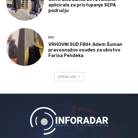
aplicirala za pristupanje SEPA
području
BIH
VRHOVNI SUD FBiH: Adem Šuman
pravosnažno osuđen za ubistvo
Farisa Pendeka
Učitati više