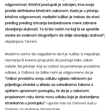
odgovornost. Krivični postupak je odvojen, ima svoja
pravila definisana krivičnim zakonom. Kada je u pitanju
krivična odgovornost, nadležni tužilac je trebao da stavi
predlog predlog izricanja bezbednosne mere zabrane
obavljanja dužnosti. To bi bio način na koji bi se sprečile
osobe sa ovakvom biografijom da dalje obavljaju dužnost”,
objašnjava Temim.
Možemo samo da nagađamo da li je tužilac iz nepažnje,
neznanja ili svesno propustio da postupi kako zakon
nalaže. Na pitanje: Koji su razlozi za poništenje prvobitne
odluke, iz Odbora za žalbe nam je odgovoreno da je
“Odbor prvobitnu svoju odluku oglasio ništavom po
prijedlogu stranke u skladu sa odredbama Zakona o
opštem upravnom postupku, te da je u zakonom
propisanom roku donio novu odluku koja je dostavljena
strankama u postupku”
i uputio nas na Osnovni sud u
Trebinju za dodatne informacije.