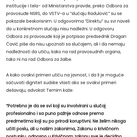
institucije i tela- od Ministarstva pravde, preko Odbora za
pravosuđe NSRS, do VSTV-a u “slučaju Radulović” su se
pokazale beskorisnim. U odgovorima “Direktu” su svi naveli
da u konkretnom slučaju nisu nadležni. U odgovoru
Odbora za pravosuđe koji je potpisao predsednik Dragan
Čavić piše da nisu upoznati sa slučajem, ali i da nemaju
nadležnosti da utiču, kako na rad pravosudnih organa,
tako ni na rad Odbora za žalbe.
A kako ovakvi primeri utiču na javnost, i da li je moguće
sačuvati dignitet sudske vlasti ako se ovakvi primeri
dešavaju, advokat Temim kaže:
“Potrebno je da se svi koji su involvirani u slučaj
profesionalno i sa puno pažnje odnose prema
predmetima koji su po prirodi koruptivni. Ne želim nikoga
učiti poslu, ali u našim zakonima, Zakonu o krivičnom
postupku, odnosno u Krivičnom zakonu sve je decidno