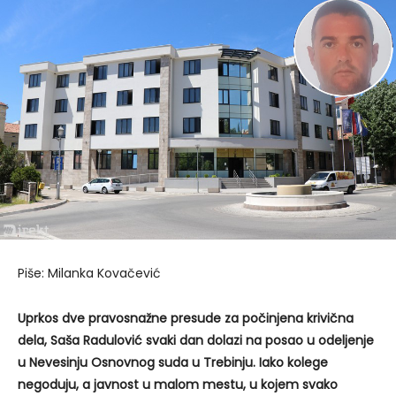
Piše: Milanka Kovačević
Uprkos dve pravosnažne presude za počinjena krivična
dela, Saša Radulović svaki dan dolazi na posao u odeljenje
u Nevesinju Osnovnog suda u Trebinju. Iako kolege
negoduju, a javnost u malom mestu, u kojem svako