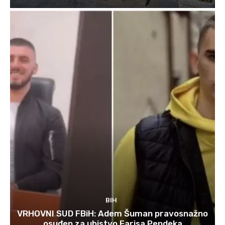
BIH
VRHOVNI SUD FBiH: Adem Šuman pravosnažno
osuđen za ubistvo Farisa Pendeka