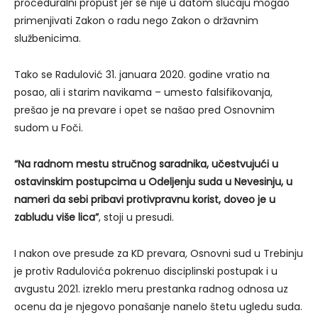
proceduralni propust jer se nije u datom slučaju mogao
primenjivati Zakon o radu nego Zakon o državnim
službenicima.
Tako se Radulović 31. januara 2020. godine vratio na
posao, ali i starim navikama – umesto falsifikovanja,
prešao je na prevare i opet se našao pred Osnovnim
sudom u Foči.
“Na radnom mestu stručnog saradnika, učestvujući u
ostavinskim postupcima u Odeljenju suda u Nevesinju, u
nameri da sebi pribavi protivpravnu korist, doveo je u
zabludu više lica”
, stoji u presudi.
I nakon ove presude za KD prevara, Osnovni sud u Trebinju
je protiv Radulovića pokrenuo disciplinski postupak i u
avgustu 2021. izreklo meru prestanka radnog odnosa uz
ocenu da je njegovo ponašanje nanelo štetu ugledu suda.