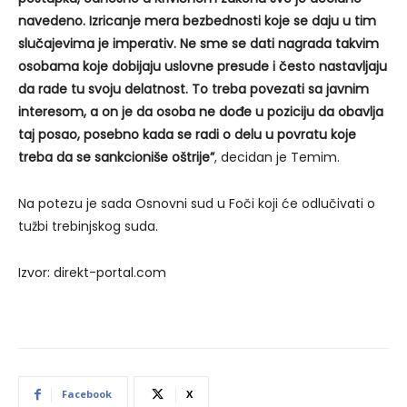
navedeno. Izricanje mera bezbednosti koje se daju u tim
slučajevima je imperativ. Ne sme se dati nagrada takvim
osobama koje dobijaju uslovne presude i često nastavljaju
da rade tu svoju delatnost. To treba povezati sa javnim
interesom, a on je da osoba ne dođe u poziciju da obavlja
taj posao, posebno kada se radi o delu u povratu koje
treba da se sankcioniše oštrije”
, decidan je Temim.
Na potezu je sada Osnovni sud u Foči koji će odlučivati o
tužbi trebinjskog suda.
Izvor: direkt-portal.com
Facebook
X