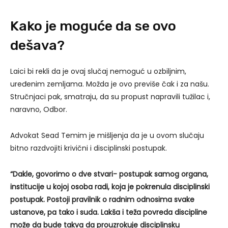
Kako je moguće da se ovo
dešava?
Laici bi rekli da je ovaj slučaj nemoguć u ozbiljnim,
uređenim zemljama. Možda je ovo previše čak i za našu.
Stručnjaci pak, smatraju, da su propust napravili tužilac i,
naravno, Odbor.
Advokat Sead Temim je mišljenja da je u ovom slučaju
bitno razdvojiti krivični i disciplinski postupak.
“Dakle, govorimo o dve stvari- postupak samog organa,
institucije u kojoj osoba radi, koja je pokrenula disciplinski
postupak. Postoji pravilnik o radnim odnosima svake
ustanove, pa tako i suda. Lakša i teža povreda discipline
može da bude takva da prouzrokuje disciplinsku