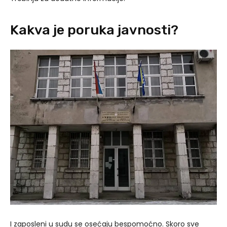
Kakva je poruka javnosti?
I zaposleni u sudu se osećaju bespomoćno. Skoro sve