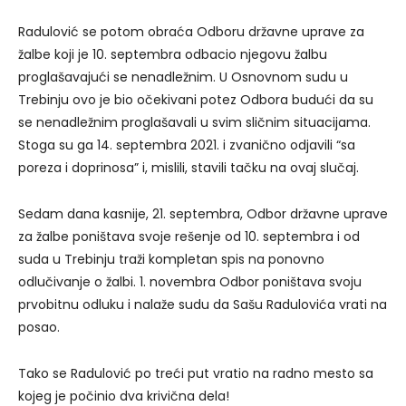
Radulović se potom obraća Odboru državne uprave za
žalbe koji je 10. septembra odbacio njegovu žalbu
proglašavajući se nenadležnim. U Osnovnom sudu u
Trebinju ovo je bio očekivani potez Odbora budući da su
se nenadležnim proglašavali u svim sličnim situacijama.
Stoga su ga 14. septembra 2021. i zvanično odjavili “sa
poreza i doprinosa” i, mislili, stavili tačku na ovaj slučaj.
Sedam dana kasnije, 21. septembra, Odbor državne uprave
za žalbe poništava svoje rešenje od 10. septembra i od
suda u Trebinju traži kompletan spis na ponovno
odlučivanje o žalbi. 1. novembra Odbor poništava svoju
prvobitnu odluku i nalaže sudu da Sašu Radulovića vrati na
posao.
Tako se Radulović po treći put vratio na radno mesto sa
kojeg je počinio dva krivična dela!