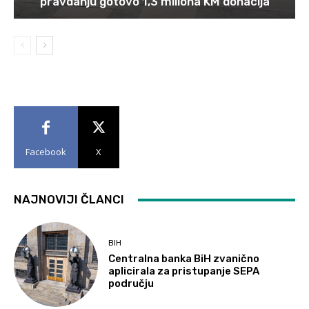
pravdanju gotovo 1,3 miliona KM donacija
Facebook
X
NAJNOVIJI ČLANCI
BIH
Centralna banka BiH zvanično
aplicirala za pristupanje SEPA
području