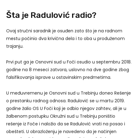
Šta je Radulović radio?
Ovaj stručni saradnik je osuđen zato što je na radnom
mestu počinio dva krivična dela i to oba u produženom
trajanju.
Prvi put ga je Osnovni sud u Foči osudio u septembru 2018.
godine na 8 meseci zatvora, uslovno na dve godine zbog
falsifikovanja isprave u ostavinskim predmetima.
U međuvremenu je Osnovni sud u Trebinju doneo Rešenje
o prestanku radnog odnosa. Radulović se u martu 2019.
godine žalio OS U Foči koji je odbio njegov zahtev, ali je u
žalbenom postupku Okružni sud u Trebinju poništio
rešenje iz Foče i naložio da se Radulović vrati na posao i
obešteti. U obrazloženju je navedeno da je načinjen