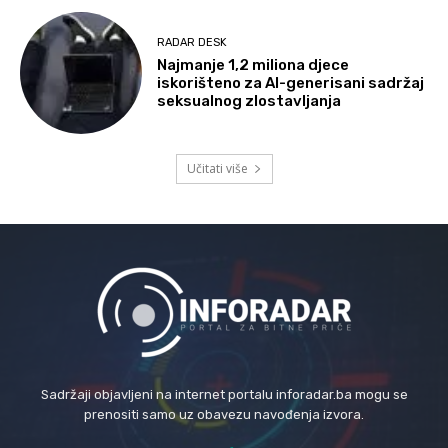
RADAR DESK
Najmanje 1,2 miliona djece
iskorišteno za AI-generisani sadržaj
seksualnog zlostavljanja
Učitati više
Sadržaji objavljeni na internet portalu inforadar.ba mogu se
prenositi samo uz obavezu navođenja izvora.