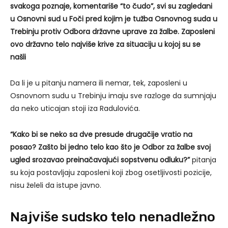
svakoga poznaje, komentariše “to čudo”, svi su zagledani
u Osnovni sud u Foči pred kojim je tužba Osnovnog suda u
Trebinju protiv Odbora državne uprave za žalbe. Zaposleni
ovo državno telo najviše krive za situaciju u kojoj su se
našli
Da li je u pitanju namera ili nemar, tek, zaposleni u
Osnovnom sudu u Trebinju imaju sve razloge da sumnjaju
da neko uticajan stoji iza Radulovića.
“Kako bi se neko sa dve presude drugačije vratio na
posao? Zašto bi jedno telo kao što je Odbor za žalbe svoj
ugled srozavao preinačavajući sopstvenu odluku?”
pitanja
su koja postavljaju zaposleni koji zbog osetljivosti pozicije,
nisu želeli da istupe javno.
Najviše sudsko telo nenadležno