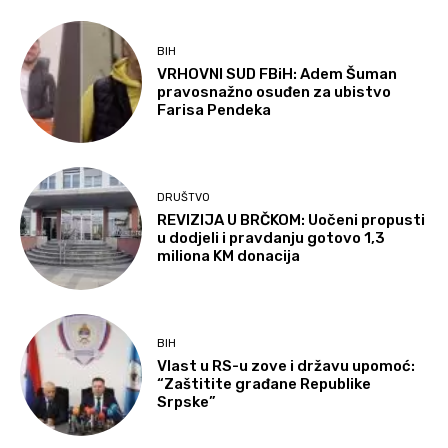
BIH
VRHOVNI SUD FBiH: Adem Šuman
pravosnažno osuđen za ubistvo
Farisa Pendeka
DRUŠTVO
REVIZIJA U BRČKOM: Uočeni propusti
u dodjeli i pravdanju gotovo 1,3
miliona KM donacija
BIH
Vlast u RS-u zove i državu upomoć:
“Zaštitite građane Republike
Srpske”