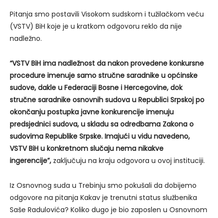
Pitanja smo postavili Visokom sudskom i tužilačkom veću
(VSTV) BiH koje je u kratkom odgovoru reklo da nije
nadležno.
“VSTV BiH ima nadležnost da nakon provedene konkursne
procedure imenuje samo stručne saradnike u općinske
sudove, dakle u Federaciji Bosne i Hercegovine, dok
stručne saradnike osnovnih sudova u Republici Srpskoj po
okončanju postupka javne konkurencije imenuju
predsjednici sudova, u skladu sa odredbama Zakona o
sudovima Republike Srpske. Imajući u vidu navedeno,
VSTV BiH u konkretnom slučaju nema nikakve
ingerencije”,
zaključuju na kraju odgovora u ovoj instituciji.
Iz Osnovnog suda u Trebinju smo pokušali da dobijemo
odgovore na pitanja Kakav je trenutni status službenika
Saše Radulovića? Koliko dugo je bio zaposlen u Osnovnom