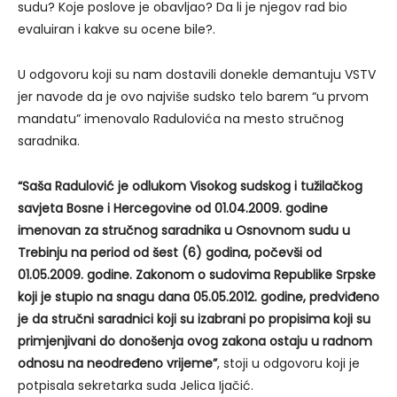
sudu? Koje poslove je obavljao? Da li je njegov rad bio
evaluiran i kakve su ocene bile?.
U odgovoru koji su nam dostavili donekle demantuju VSTV
jer navode da je ovo najviše sudsko telo barem “u prvom
mandatu” imenovalo Radulovića na mesto stručnog
saradnika.
“Saša Radulović je odlukom Visokog sudskog i tužilačkog
savjeta Bosne i Hercegovine od 01.04.2009. godine
imenovan za stručnog saradnika u Osnovnom sudu u
Trebinju na period od šest (6) godina, počevši od
01.05.2009. godine. Zakonom o sudovima Republike Srpske
koji je stupio na snagu dana 05.05.2012. godine, predviđeno
je da stručni saradnici koji su izabrani po propisima koji su
primjenjivani do donošenja ovog zakona ostaju u radnom
odnosu na neodređeno vrijeme”
, stoji u odgovoru koji je
potpisala sekretarka suda Jelica Ijačić.