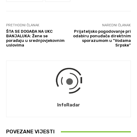
PRETHODNI ČLANAK
NAREDNI ČLANAK
ŠTA SE DOGAĐA NA UKC
Prijateljsko pogodovanje pri
BANJALUKA: Žene se
odabiru ponuđača direktnim
porađaju u srednjovjekovnim
sporazumom u “Vodama
uslovima
Srpske”
InfoRadar
POVEZANE VIJESTI