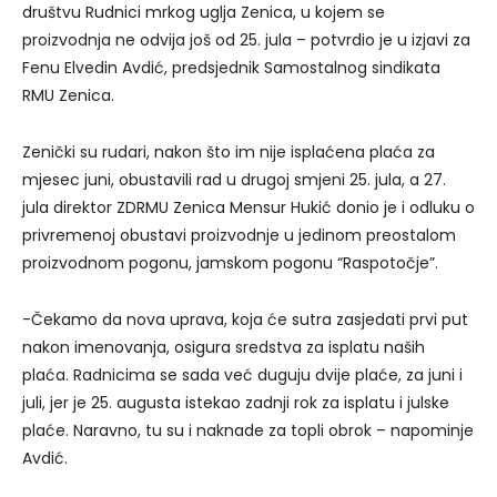
društvu Rudnici mrkog uglja Zenica, u kojem se
proizvodnja ne odvija još od 25. jula – potvrdio je u izjavi za
Fenu Elvedin Avdić, predsjednik Samostalnog sindikata
RMU Zenica.
Zenički su rudari, nakon što im nije isplaćena plaća za
mjesec juni, obustavili rad u drugoj smjeni 25. jula, a 27.
jula direktor ZDRMU Zenica Mensur Hukić donio je i odluku o
privremenoj obustavi proizvodnje u jedinom preostalom
proizvodnom pogonu, jamskom pogonu “Raspotočje”.
-Čekamo da nova uprava, koja će sutra zasjedati prvi put
nakon imenovanja, osigura sredstva za isplatu naših
plaća. Radnicima se sada već duguju dvije plaće, za juni i
juli, jer je 25. augusta istekao zadnji rok za isplatu i julske
plaće. Naravno, tu su i naknade za topli obrok – napominje
Avdić.