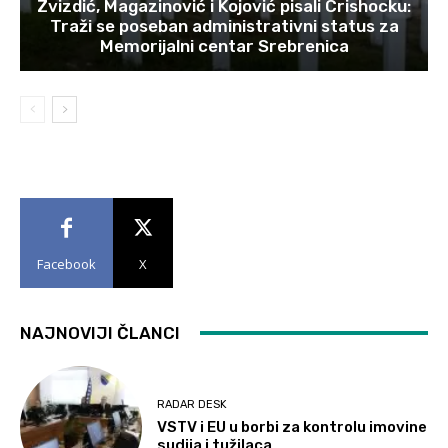
Zvizdić, Magazinović i Kojović pisali Crishocku:
Traži se poseban administrativni status za
Memorijalni centar Srebrenica
Facebook
X
NAJNOVIJI ČLANCI
RADAR DESK
VSTV i EU u borbi za kontrolu imovine
sudija i tužilaca