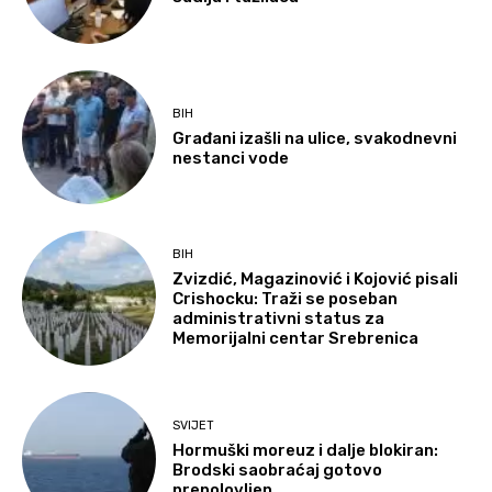
BIH
Građani izašli na ulice, svakodnevni
nestanci vode
BIH
Zvizdić, Magazinović i Kojović pisali
Crishocku: Traži se poseban
administrativni status za
Memorijalni centar Srebrenica
SVIJET
Hormuški moreuz i dalje blokiran:
Brodski saobraćaj gotovo
prepolovljen