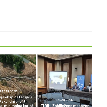
RADAR DESK
ja eksploatacije u
RADAR DESK
Rekordni profiti
a, minimalna korist
TI BiH: Zabilježene masovne