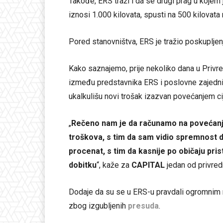
Takođe, ERS traži i da se drugi prag u kojem 
iznosi 1.000 kilovata, spusti na 500 kilovat
Pored stanovništva, ERS je tražio poskupljenje
Kako saznajemo, prije nekoliko dana u Privr
između predstavnika ERS i poslovne zajednic
ukalkulišu novi trošak izazvan povećanjem ci
„
Rečeno nam je da računamo na povećanj
troškova, s tim da sam vidio spremnost da
procenat, s tim da kasnije po običaju prist
dobitku
“, kaže za
CAPITAL
jedan od privred
Dodaje da su se u ERS-u pravdali ogromnim 
zbog izgubljenih
presuda
.