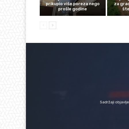
prikupio više poreza nego
za gra
prošle godine
št
Sadržaji objavlj