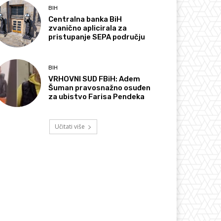
BIH
Centralna banka BiH
zvanično aplicirala za
pristupanje SEPA području
BIH
VRHOVNI SUD FBiH: Adem
Šuman pravosnažno osuđen
za ubistvo Farisa Pendeka
Učitati više