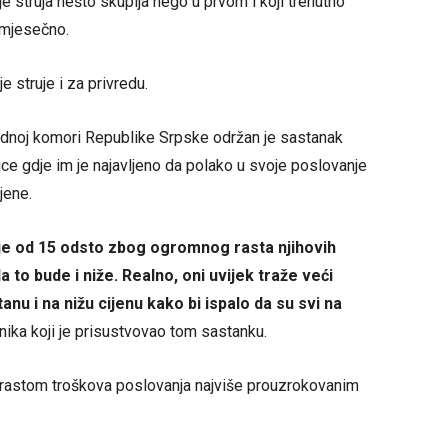
je struja nešto skuplja nego u prvom i koji trenutno
a mjesečno.
 struje i za privredu.
ednoj komori Republike Srpske održan je sastanak
e gdje im je najavljeno da polako u svoje poslovanje
jene.
e od 15 odsto zbog ogromnog rasta njihovih
 to bude i niže. Realno, oni uvijek traže veći
anu i na nižu cijenu kako bi ispalo da su svi na
nika koji je prisustvovao tom sastanku.
rastom troškova poslovanja najviše prouzrokovanim