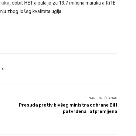
raka
,
dobit HET-a pala je za 13,7 miliona maraka a RiTE
ju zbog lošeg kvaliteta uglja.
X
NAREDNI ČLANAK
Presuda protiv bivšeg ministra odbrane BiH
potvrđena i otpremljena