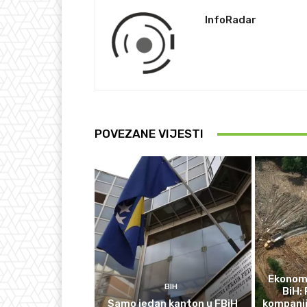
InfoRadar
POVEZANE VIJESTI
Ekonomi
BIH
BiH: 
Samo jedan kanton u FBiH
kompanij