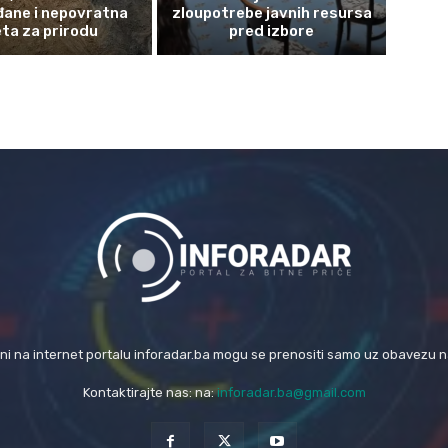
đane i nepovratna
zloupotrebe javnih resursa
eta za prirodu
pred izbore
eni na internet portalu inforadar.ba mogu se prenositi samo uz obavezu 
Kontaktirajte nas: na:
inforadar.ba@gmail.com