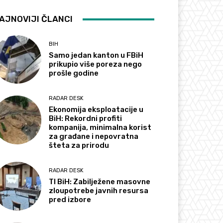
AJNOVIJI ČLANCI
BIH
Samo jedan kanton u FBiH
prikupio više poreza nego
prošle godine
RADAR DESK
Ekonomija eksploatacije u
BiH: Rekordni profiti
kompanija, minimalna korist
za građane i nepovratna
šteta za prirodu
RADAR DESK
TI BiH: Zabilježene masovne
zloupotrebe javnih resursa
pred izbore