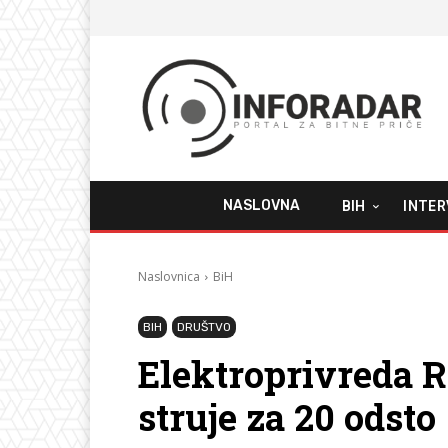
NASLOVNA
BIH
INTER
Naslovnica
BiH
BIH
DRUŠTVO
Elektroprivreda R
struje za 20 odsto