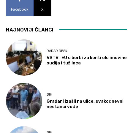
Facebook
X
NAJNOVIJI ČLANCI
RADAR DESK
VSTV i EU u borbi za kontrolu imovine
sudija i tužilaca
BIH
Građani izašli na ulice, svakodnevni
nestanci vode
BIH