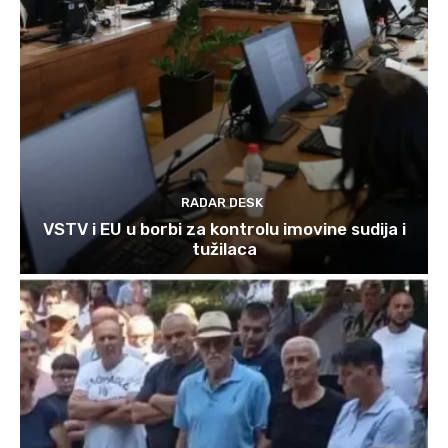
RADAR DESK
VSTV i EU u borbi za kontrolu imovine sudija i
tužilaca