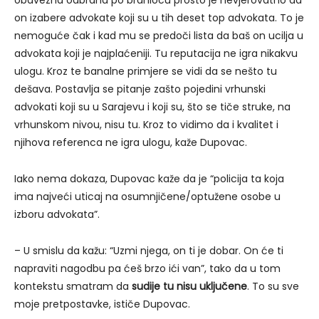
on izabere advokate koji su u tih deset top advokata. To je
nemoguće čak i kad mu se predoči lista da baš on ucilja u
advokata koji je najplaćeniji. Tu reputacija ne igra nikakvu
ulogu. Kroz te banalne primjere se vidi da se nešto tu
dešava. Postavlja se pitanje zašto pojedini vrhunski
advokati koji su u Sarajevu i koji su, što se tiče struke, na
vrhunskom nivou, nisu tu. Kroz to vidimo da i kvalitet i
njihova referenca ne igra ulogu, kaže Dupovac.
Iako nema dokaza, Dupovac kaže da je “policija ta koja
ima najveći uticaj na osumnjičene/optužene osobe u
izboru advokata”.
– U smislu da kažu: “Uzmi njega, on ti je dobar. On će ti
napraviti nagodbu pa ćeš brzo ići van”, tako da u tom
kontekstu smatram da
sudije tu nisu uključene
. To su sve
moje pretpostavke, ističe Dupovac.