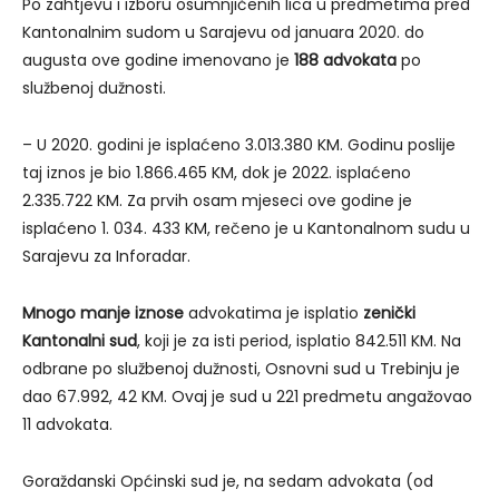
Po zahtjevu i izboru osumnjičenih lica u predmetima pred
Kantonalnim sudom u Sarajevu od januara 2020. do
augusta ove godine imenovano je
188 advokata
po
službenoj dužnosti.
– U 2020. godini je isplaćeno 3.013.380 KM. Godinu poslije
taj iznos je bio 1.866.465 KM, dok je 2022. isplaćeno
2.335.722 KM. Za prvih osam mjeseci ove godine je
isplaćeno 1. 034. 433 KM, rečeno je u Kantonalnom sudu u
Sarajevu za Inforadar.
Mnogo manje iznose
advokatima je isplatio
zenički
Kantonalni sud
, koji je za isti period, isplatio 842.511 KM. Na
odbrane po službenoj dužnosti, Osnovni sud u Trebinju je
dao 67.992, 42 KM. Ovaj je sud u 221 predmetu angažovao
11 advokata.
Goraždanski Općinski sud je, na sedam advokata (od