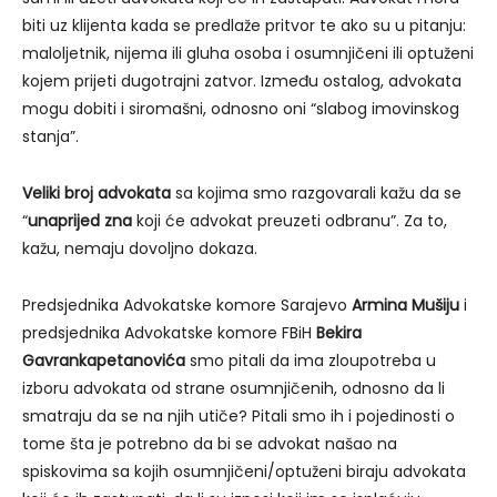
biti uz klijenta kada se predlaže pritvor te ako su u pitanju:
maloljetnik, nijema ili gluha osoba i osumnjičeni ili optuženi
kojem prijeti dugotrajni zatvor. Između ostalog, advokata
mogu dobiti i siromašni, odnosno oni “slabog imovinskog
stanja”.
Veliki broj advokata
sa kojima smo razgovarali kažu da se
“
unaprijed zna
koji će advokat preuzeti odbranu”. Za to,
kažu, nemaju dovoljno dokaza.
Predsjednika Advokatske komore Sarajevo
Armina Mušiju
i
predsjednika Advokatske komore FBiH
Bekira
Gavrankapetanovića
smo pitali da ima zloupotreba u
izboru advokata od strane osumnjičenih, odnosno da li
smatraju da se na njih utiče? Pitali smo ih i pojedinosti o
tome šta je potrebno da bi se advokat našao na
spiskovima sa kojih osumnjičeni/optuženi biraju advokata