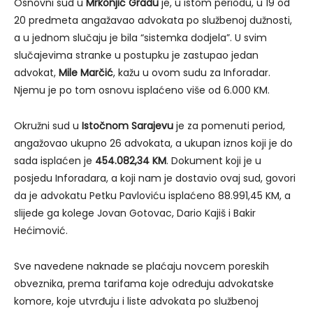
Osnovni sud u
Mrkonjić Gradu
je, u istom periodu, u 19 od
20 predmeta angažavao advokata po službenoj dužnosti,
a u jednom slučaju je bila “sistemka dodjela”. U svim
slučajevima stranke u postupku je zastupao jedan
advokat,
Mile Marčić
, kažu u ovom sudu za Inforadar.
Njemu je po tom osnovu isplaćeno više od 6.000 KM.
Okružni sud u
Istočnom Sarajevu
je za pomenuti period,
angažovao ukupno 26 advokata, a ukupan iznos koji je do
sada isplaćen je
454.082,34 KM
. Dokument koji je u
posjedu Inforadara, a koji nam je dostavio ovaj sud, govori
da je advokatu Petku Pavloviću isplaćeno 88.991,45 KM, a
slijede ga kolege Jovan Gotovac, Dario Kajiš i Bakir
Hećimović.
Sve navedene naknade se plaćaju novcem poreskih
obveznika, prema tarifama koje određuju advokatske
komore, koje utvrđuju i liste advokata po službenoj