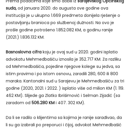
Prema podacima koje smo dobili iz
sarajevskog Općinskog
suda,
od januara 2020. do augusta ove godine ova
institucija je u ukupno 1.669 predmeta donijela rješenje o
postavljanju branioca po službenoj dužnosti. Na ovo je
prošle godine potrošeno 1.852.082 KM, a godinu ranije
(2021.) 1.836.132 KM.
Basnoslovna cifra
koju je ovaj sud u 2020. godini isplatio
advokatu Mehmedbašiću iznosila je 352.717 KM. Za razliku
od Mehmedbašića, pojedine njegove kolege su jedva, sa
istim pravima i po istom osnovu, zaradili 280, 600 ili 800
maraka. Kantonalni sud u Sarajevu je Mehmedbašiću za tri
godine (2020, 2021. i 2022. ) isplatio više od milion KM (1. 119.
462 KM). Slijede ga Zlatko Ibrišimović i Selman Zijadić (sa
zaradom od
506.280 KM
i 407. 302 KM).
Da li se radilo o klijentima sa kojima je ranije sarađivao, da
li su ga izabrali po preporuci i čijoj, advokat Mehmedbašić