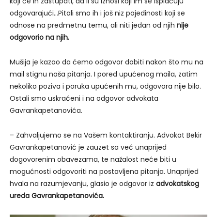
koji će ih zastupati, da li su iznosi koji im se isplaćuju
odgovarajući…Pitali smo ih i još niz pojedinosti koji se
odnose na predmetnu temu, ali niti jedan od njih
nije
odgovorio na njih.
Mušija je kazao da ćemo odgovor dobiti nakon što mu na
mail stignu naša pitanja. I pored upućenog maila, zatim
nekoliko poziva i poruka upućenih mu, odgovora nije bilo.
Ostali smo uskraćeni i na odgovor advokata
Gavrankapetanovića.
– Zahvaljujemo se na Vašem kontaktiranju. Advokat Bekir
Gavrankapetanović je zauzet sa već unaprijed
dogovorenim obavezama, te nažalost neće biti u
mogućnosti odgovoriti na postavljena pitanja. Unaprijed
hvala na razumjevanju, glasio je odgovor iz
advokatskog
ureda Gavrankapetanovića.