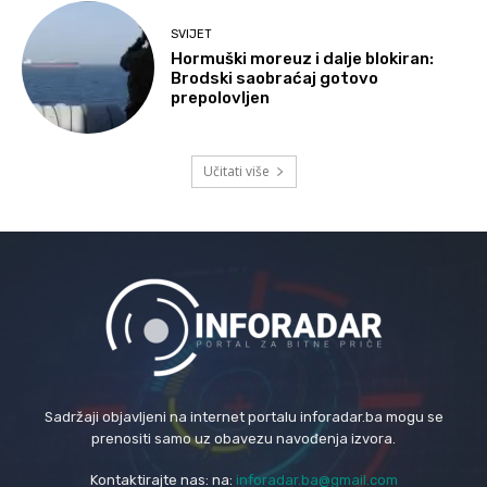
SVIJET
Hormuški moreuz i dalje blokiran:
Brodski saobraćaj gotovo
prepolovljen
Učitati više
Sadržaji objavljeni na internet portalu inforadar.ba mogu se
prenositi samo uz obavezu navođenja izvora.
Kontaktirajte nas: na:
inforadar.ba@gmail.com