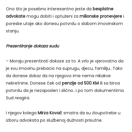
Ono što je posebno interesantno jeste da
besplatne
advokate
mogu dobiti i optuženi za
milionske pronevjere
i
poreske utaje ako donesu potvrdu o slabom imovinskom
stanju.
Prezentiranje dokaza sudu
– Moraju prezentirati dokaze za to. A vrlo je vjerovatno da
je svu imovinu prebacio na suprugu, djecu, familiju…Tako
da donese dokaz da na njegovo ime nema nikakve
nekretnine. Donese ček od
penzije od 500 KM
ili sa biroa
potvrdu da je nezaposlen i slično…i po tom dokumentima
Sud reagira.
I njegov kolega
Mirza Kovač
smatra da su zloupotrebe u
izboru advokata po službenoj dužnosti prisutne.