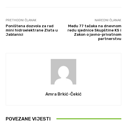
PRETHODNI ČLANAK
NAREDNI ČLANAK
Poništena dozvola za rad
Među 77 tačaka na dnevnom
mini hidroelektrane Zlata u
redu sjednice Skupštine KS i
Jablanici
Zakon o javno-privatnom
partnerstvu
Amra Brkić-Čekić
POVEZANE VIJESTI