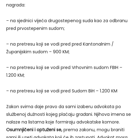
nagrada:
– na sjednici vijeća drugostepenog suda kao za odbranu
pred prvostepenim sudom;
– na pretresu koji se vodi pred pred Kantonalnim /
Županijskim sudom – 900 KM;
– na pretresu koji se vodi pred Vrhovnim sudom FBIH –
1.200 KM;
– na pretresu koji se vodi pred Sudom BiH – 1.200 KM
Zakon svima daje pravo da sami izaberu advokata po
službenoj dužnosti kojeg plaćaju građani. Njihova imena se
nalaze na listama koje formiraju advokatske komore.
Osumnjičeni i optuženi se,
prema zakonu, mogu braniti
sami ili uzeti advokata koji će ih zastupati. Advokat mora