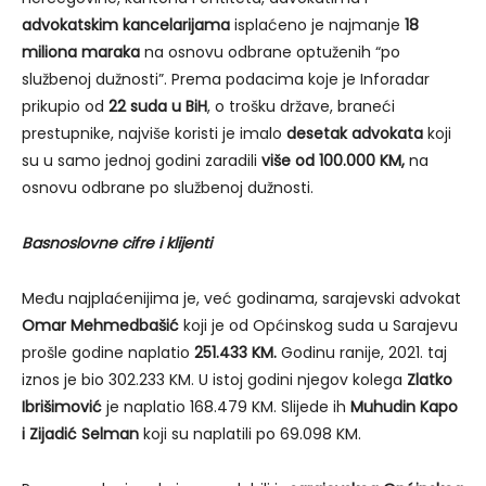
advokatskim kancelarijama
isplaćeno je najmanje
18
miliona maraka
na osnovu odbrane optuženih “po
službenoj dužnosti”. Prema podacima koje je Inforadar
prikupio od
22 suda u BiH
, o trošku države, braneći
prestupnike, najviše koristi je imalo
desetak advokata
koji
su u samo jednoj godini zaradili
više od 100.000 KM,
na
osnovu odbrane po službenoj dužnosti.
Basnoslovne cifre i klijenti
Među najplaćenijima je, već godinama, sarajevski advokat
Omar Mehmedbašić
koji je od Općinskog suda u Sarajevu
prošle godine naplatio
251.433 KM.
Godinu ranije, 2021. taj
iznos je bio 302.233 KM. U istoj godini njegov kolega
Zlatko
Ibrišimović
je naplatio 168.479 KM. Slijede ih
Muhudin Kapo
i Zijadić Selman
koji su naplatili po 69.098 KM.