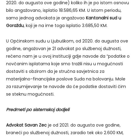
2020. do augusta ove godine) koliko ih je po istom osnovu
bilo angažovano, isplatio 18.586,65 KM. U istom periodu,
samo jednog advokata je angažovao
Kantonalni sud u
Goraždu
, koji je na ime toga isplatio 3.685,50 KM.
U Općinskom sudu u Ljubuškom, od 2020. do augusta ove
godine, angažovan je 21 advokat po službenoj dužnosti,
rečeno nam je u ovoj instituciji gdje navode da “podatke o
novčanim isplatama koje smo tražili nisu u mogućnosti
dostaviti s obzirom da je stručna savjetnica za
materijalno-financijske poslove Suda na bolovanju. Mole
za razumijevanje te navode da će podatke dostaviti čim
se steknu mogućnosti.
Predmeti po sistemskoj dodjeli
Advokat Savan Zec
je od 2021. do augusta ove godine,
braneći po službenoj dužnosti, zaradio tek oko 2.600 KM,