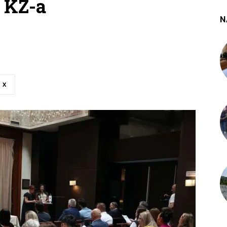
e KZ-a
N
X