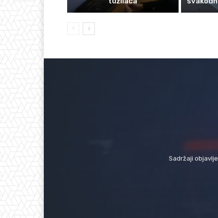
tužilaca
svakodn
Sadržaji objavlj