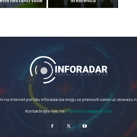
evni nestanci vode
Srebrenica
eni na internet portalu inforadar.ba mogu se prenositi samo uz obavezu 
Kontaktirajte nas: na:
inforadar.ba@gmail.com