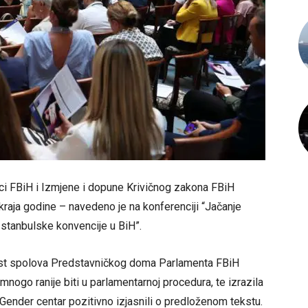
dici FBiH i Izmjene i dopune Krivičnog zakona FBiH
 kraja godine – navedeno je na konferenciji “Jačanje
stanbulske konvencije u BiH”.
ost spolova Predstavničkog doma Parlamenta FBiH
i mnogo ranije biti u parlamentarnoj procedura, te izrazila
nder centar pozitivno izjasnili o predloženom tekstu.