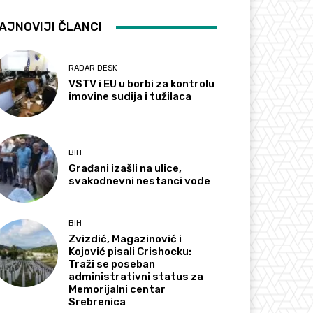
AJNOVIJI ČLANCI
RADAR DESK
VSTV i EU u borbi za kontrolu
imovine sudija i tužilaca
BIH
Građani izašli na ulice,
svakodnevni nestanci vode
BIH
Zvizdić, Magazinović i
Kojović pisali Crishocku:
Traži se poseban
administrativni status za
Memorijalni centar
Srebrenica