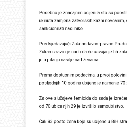
Posebno je značajnim ocijenila što su pooštren
ukinuta zamjena zatvorskih kazni novčanim, što 
sankcionirati nasilnike.
Predsjedavajući Zakonodavno-pravne Preds
Zukan izrazio je nadu da će usvajanje tih za
je u pitanju nasilje nad ženama.
Prema dostupnim podacima, u prvoj polovini 
posljednjih 10 godina ubijeno je najmanje 70 ž
Za ove slučajeve femicida do sada je izreče
od 70 ubica njih 29 je izvršilo samoubistvo.
Čak 83 posto žena koje su ubijene u BiH stra