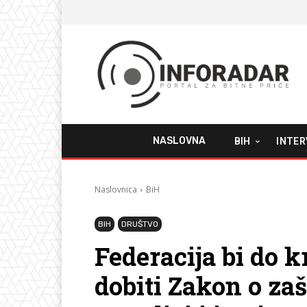
NASLOVNA
BIH
INTER
Naslovnica
BiH
BIH
DRUŠTVO
Federacija bi do k
dobiti Zakon o zašt