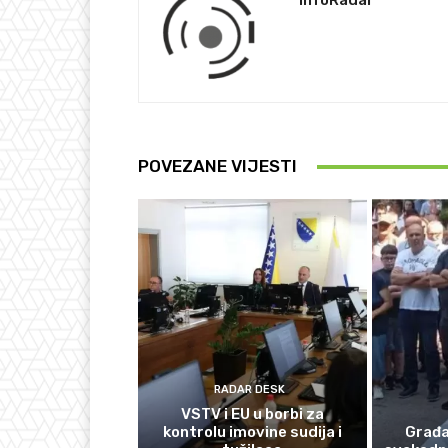
InfoRadar
POVEZANE VIJESTI
RADAR DESK
VSTV i EU u borbi za
kontrolu imovine sudija i
Građan