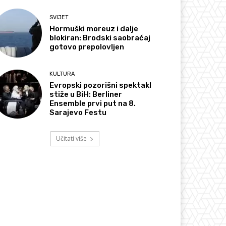
SVIJET
Hormuški moreuz i dalje
blokiran: Brodski saobraćaj
gotovo prepolovljen
KULTURA
Evropski pozorišni spektakl
stiže u BiH: Berliner
Ensemble prvi put na 8.
Sarajevo Festu
Učitati više