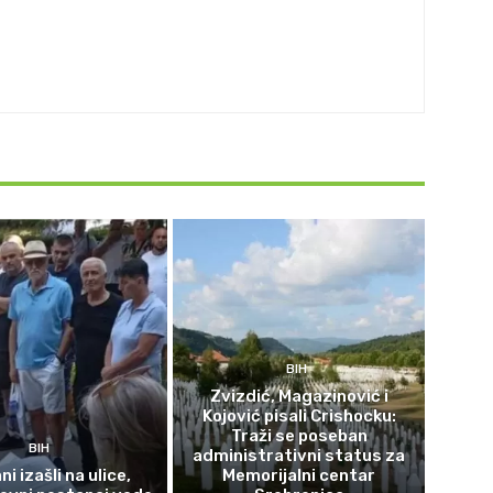
BIH
Zvizdić, Magazinović i
Kojović pisali Crishocku:
Traži se poseban
BIH
administrativni status za
i izašli na ulice,
Memorijalni centar