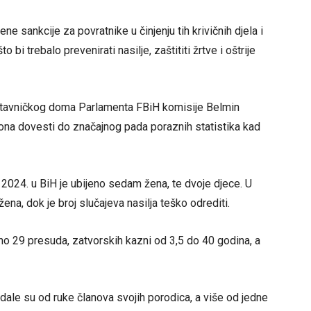
e sankcije za povratnike u činjenju tih krivičnih djela i
bi trebalo prevenirati nasilje, zaštititi žrtve i oštrije
tavničkog doma Parlamenta FBiH komisije Belmin
kona dovesti do značajnog pada poraznih statistika kad
2024. u BiH je ubijeno sedam žena, te dvoje djece. U
ena, dok je broj slučajeva nasilja teško odrediti.
no 29 presuda, zatvorskih kazni od 3,5 do 40 godina, a
dale su od ruke članova svojih porodica, a više od jedne