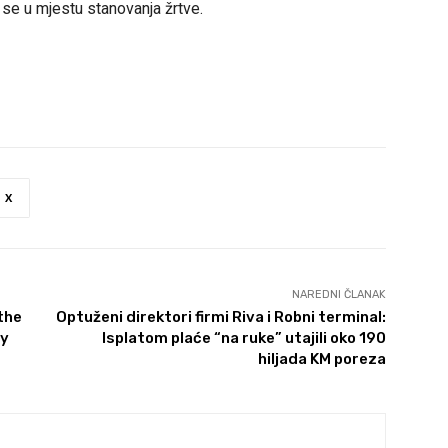
se u mjestu stanovanja žrtve.
X
NAREDNI ČLANAK
the
Optuženi direktori firmi Riva i Robni terminal:
by
Isplatom plaće “na ruke” utajili oko 190
hiljada KM poreza