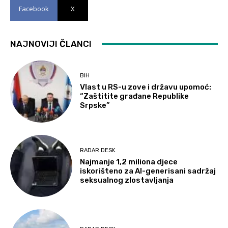
Facebook
X
NAJNOVIJI ČLANCI
BIH
Vlast u RS-u zove i državu upomoć:
“Zaštitite građane Republike
Srpske”
RADAR DESK
Najmanje 1,2 miliona djece
iskorišteno za AI-generisani sadržaj
seksualnog zlostavljanja