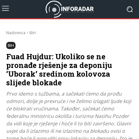
Naslovnica
BiH
BIH
Fuad Hujdur: Ukoliko se ne
pronađe rješenje za deponiju
‘Uborak’ sredinom kolovoza
slijede blokade
Prvo idemo s tužbama, a sačekati ćemo da prođu
odmori, dolje je prevruće i ne želimo izlagati ljude koji
će blokirati vrućinama. Također, sačekat ćemo
federalnu ministricu okoliša i turizma Nasihu Pozder
da vidi koje je rješenje i hoće li to biti završeno. Glavni
uvjet da li izlazimo ili ne izlazimo na blokadu ovisi o
tome hoće li ponuditi novu lokaciju za deponiju, što je