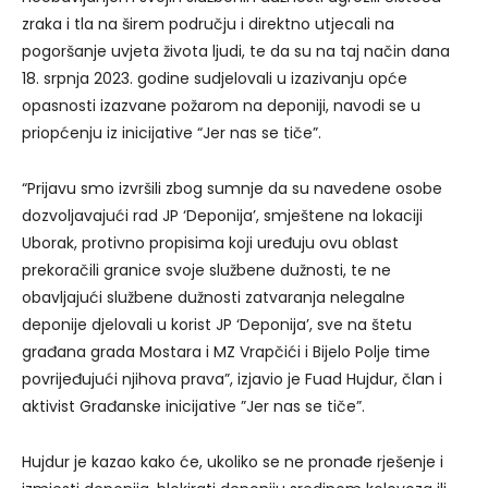
zraka i tla na širem području i direktno utjecali na
pogoršanje uvjeta života ljudi, te da su na taj način dana
18. srpnja 2023. godine sudjelovali u izazivanju opće
opasnosti izazvane požarom na deponiji, navodi se u
priopćenju iz inicijative “Jer nas se tiče”.
“Prijavu smo izvršili zbog sumnje da su navedene osobe
dozvoljavajući rad JP ‘Deponija’, smještene na lokaciji
Uborak, protivno propisima koji uređuju ovu oblast
prekoračili granice svoje službene dužnosti, te ne
obavljajući službene dužnosti zatvaranja nelegalne
deponije djelovali u korist JP ‘Deponija’, sve na štetu
građana grada Mostara i MZ Vrapčići i Bijelo Polje time
povrijeđujući njihova prava”, izjavio je Fuad Hujdur, član i
aktivist Građanske inicijative ”Jer nas se tiče”.
Hujdur je kazao kako će, ukoliko se ne pronađe rješenje i