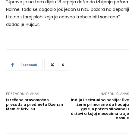
“Upravo je na tom dijelu 18. srpnja došlo do izbijanja požara.
Naime, tada se dogodio još jedan u nizu požara na deponiji
i to na staroj plohi koja je odavno trebala biti sanirana”,
dodao je Hujdur.
Facebook
X
PRETHODNI ČLANAK
NAREDNI ČLANAK
Izrečena pravomoćna
Indija i seksualno nasilje: Dve
presuda u predmetu Dženan
žene primorane da hodaju
Memić: Krivi su…
gole, a potom silovane u
državi u kojoj mesecima traje
nasilje