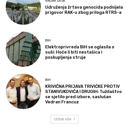
RADAR DESK
Udruženja žrtava genocida podnijela
prigovor RAK-u zbog priloga RTRS-a
BIH
Elektroprivreda BiH se oglasila o
suši: Hoće li biti nestašica i
poskupljenja struje
BIH
KRIVIČNA PRIJAVA TRIVIĆKE PROTIV
STANIVUKOVIĆA I DRUGIH: Tužilaštvo
se sjetilo pred izbore, saslušan
Vedran Francuz
Učitati više