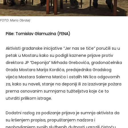
FOTO: Mario Obrdalj
Piše: Tomislav Glamuzina (FENA)
Aktivisti građanske inicijative ”Jer nas se tiče” poručili su u
petak u Mostaru kako su podigli kaznene prijave protiv
direktora JP “Deponija” Mirhada Grebovića, gradonačelnika
Grada Mostara Marija Kordića, predsjednika Gradskog
vijeća Mostara Salema Marića i ostalih NN lica odgovornih
za, kako su naveli, stanje na deponiji ili za izazivanje požara
prema osnovanim sumnjama tužiteljstva koje će to
utvrditi prilikom istrage.
Dodatni razlog za podizanje prijava je sumnja aktivista da
su kršenjem propisa, propuštanjem nadzora i
neobavljanjem svojih službenih dužnosti ugrozili čistoću