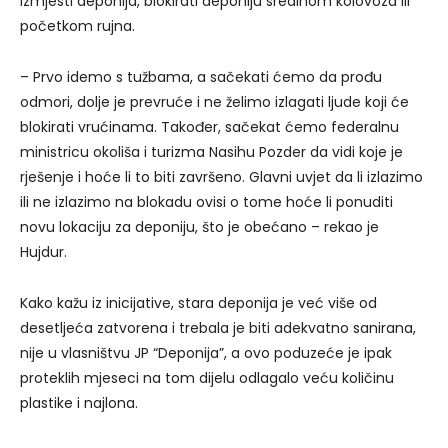
izmjesti deponija, blokirati deponiju sredinom kolovoza ili
početkom rujna.
– Prvo idemo s tužbama, a sačekati ćemo da prođu
odmori, dolje je prevruće i ne želimo izlagati ljude koji će
blokirati vrućinama. Također, sačekat ćemo federalnu
ministricu okoliša i turizma Nasihu Pozder da vidi koje je
rješenje i hoće li to biti završeno. Glavni uvjet da li izlazimo
ili ne izlazimo na blokadu ovisi o tome hoće li ponuditi
novu lokaciju za deponiju, što je obećano – rekao je
Hujdur.
Kako kažu iz inicijative, stara deponija je već više od
desetljeća zatvorena i trebala je biti adekvatno sanirana,
nije u vlasništvu JP “Deponija”, a ovo poduzeće je ipak
proteklih mjeseci na tom dijelu odlagalo veću količinu
plastike i najlona.