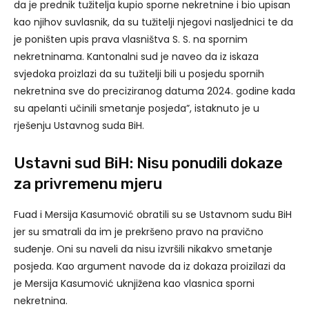
da je prednik tužitelja kupio sporne nekretnine i bio upisan
kao njihov suvlasnik, da su tužitelji njegovi nasljednici te da
je poništen upis prava vlasništva S. S. na spornim
nekretninama. Kantonalni sud je naveo da iz iskaza
svjedoka proizlazi da su tužitelji bili u posjedu spornih
nekretnina sve do preciziranog datuma 2024. godine kada
su apelanti učinili smetanje posjeda”, istaknuto je u
rješenju Ustavnog suda BiH.
Ustavni sud BiH: Nisu ponudili dokaze
za privremenu mjeru
Fuad i Mersija Kasumović obratili su se Ustavnom sudu BiH
jer su smatrali da im je prekršeno pravo na pravično
suđenje. Oni su naveli da nisu izvršili nikakvo smetanje
posjeda. Kao argument navode da iz dokaza proizilazi da
je Mersija Kasumović uknjižena kao vlasnica sporni
nekretnina.