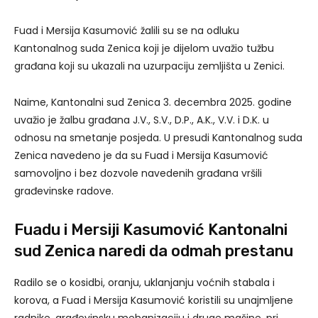
Fuad i Mersija Kasumović žalili su se na odluku
Kantonalnog suda Zenica koji je dijelom uvažio tužbu
građana koji su ukazali na uzurpaciju zemljišta u Zenici.
Naime, Kantonalni sud Zenica 3. decembra 2025. godine
uvažio je žalbu građana J.V., S.V., D.P., A.K., V.V. i D.K. u
odnosu na smetanje posjeda. U presudi Kantonalnog suda
Zenica navedeno je da su Fuad i Mersija Kasumović
samovoljno i bez dozvole navedenih građana vršili
građevinske radove.
Fuadu i Mersiji Kasumović Kantonalni
sud Zenica naredi da odmah prestanu
Radilo se o kosidbi, oranju, uklanjanju voćnih stabala i
korova, a Fuad i Mersija Kasumović koristili su unajmljene