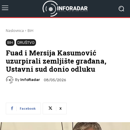
Naslovnica
BiH
BIH
DRUŠTVO
Fuad i Mersija Kasumović
uzurpirali zemljište građana,
Ustavni sud donio odluku
By
InfoRadar
08/05/2026
Facebook
X