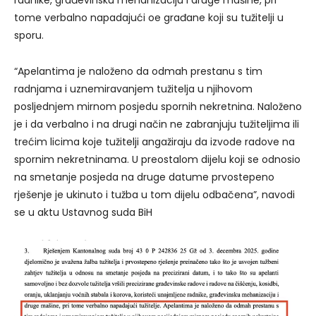
radnike, građevinsku mehanizaciju i druge mašine, pri
tome verbalno napadajući oe građane koji su tužitelji u
sporu.
“Apelantima je naloženo da odmah prestanu s tim
radnjama i uznemiravanjem tužitelja u njihovom
posljednjem mirnom posjedu spornih nekretnina. Naloženo
je i da verbalno i na drugi način ne zabranjuju tužiteljima ili
trećim licima koje tužitelji angažiraju da izvode radove na
spornim nekretninama. U preostalom dijelu koji se odnosio
na smetanje posjeda na druge datume prvostepeno
rješenje je ukinuto i tužba u tom dijelu odbačena”, navodi
se u aktu Ustavnog suda BiH