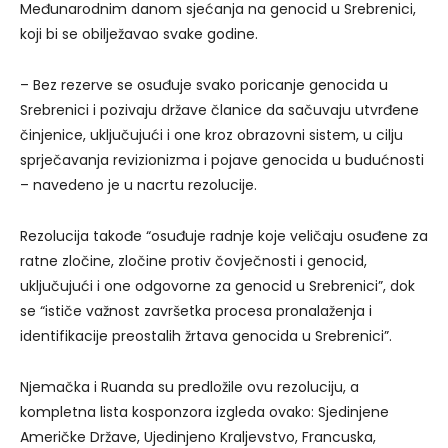
Međunarodnim danom sjećanja na genocid u Srebrenici,
koji bi se obilježavao svake godine.
– Bez rezerve se osuđuje svako poricanje genocida u
Srebrenici i pozivaju države članice da sačuvaju utvrđene
činjenice, uključujući i one kroz obrazovni sistem, u cilju
sprječavanja revizionizma i pojave genocida u budućnosti
– navedeno je u nacrtu rezolucije.
Rezolucija takođe “osuđuje radnje koje veličaju osuđene za
ratne zločine, zločine protiv čovječnosti i genocid,
uključujući i one odgovorne za genocid u Srebrenici”, dok
se “ističe važnost završetka procesa pronalaženja i
identifikacije preostalih žrtava genocida u Srebrenici”.
Njemačka i Ruanda su predložile ovu rezoluciju, a
kompletna lista kosponzora izgleda ovako: Sjedinjene
Američke Države, Ujedinjeno Kraljevstvo, Francuska,