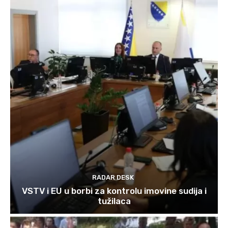
RADAR DESK
VSTV i EU u borbi za kontrolu imovine sudija i
tužilaca