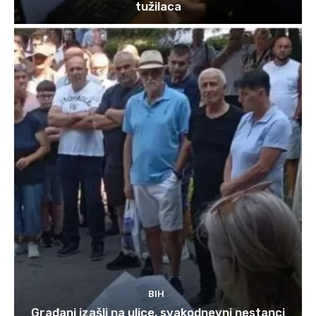
tužilaca
BIH
Građani izašli na ulice, svakodnevni nestanci