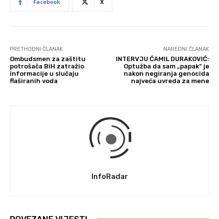
Facebook
X
PRETHODNI ČLANAK
NAREDNI ČLANAK
Ombudsmen za zaštitu
INTERVJU ĆAMIL DURAKOVIĆ:
potrošača BiH zatražio
Optužba da sam „papak“ je
informacije u slučaju
nakon negiranja genocida
flaširanih voda
najveća uvreda za mene
InfoRadar