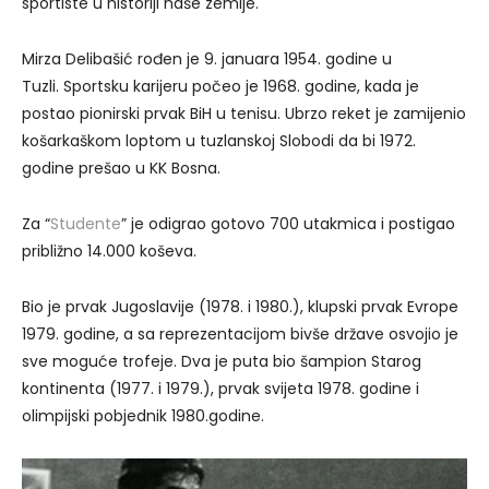
sportiste u historiji naše zemlje.
Mirza Delibašić rođen je 9. januara 1954. godine u
Tuzli. Sportsku karijeru počeo je 1968. godine, kada je
postao pionirski prvak BiH u tenisu. Ubrzo reket je zamijenio
košarkaškom loptom u tuzlanskoj Slobodi da bi 1972.
godine prešao u KK Bosna.
Za “
Studente
” je odigrao gotovo 700 utakmica i postigao
približno 14.000 koševa.
Bio je prvak Jugoslavije (1978. i 1980.), klupski prvak Evrope
1979. godine, a sa reprezentacijom bivše države osvojio je
sve moguće trofeje. Dva je puta bio šampion Starog
kontinenta (1977. i 1979.), prvak svijeta 1978. godine i
olimpijski pobjednik 1980.godine.