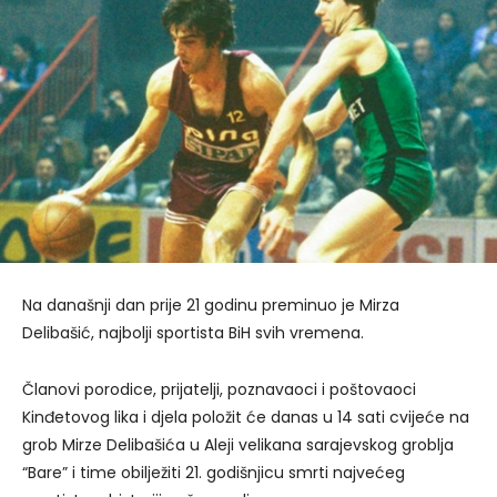
Na današnji dan prije 21 godinu preminuo je Mirza
Delibašić, najbolji sportista BiH svih vremena.
Članovi porodice, prijatelji, poznavaoci i poštovaoci
Kinđetovog lika i djela položit će danas u 14 sati cvijeće na
grob Mirze Delibašića u Aleji velikana sarajevskog groblja
“Bare” i time obilježiti 21. godišnjicu smrti najvećeg