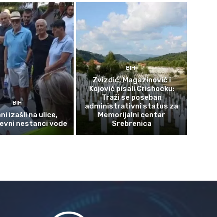
BIH
Zvizdić, Magazinović i
Kojović pisali Crishocku:
Traži se poseban
BIH
administrativni status za
i izašli na ulice,
Memorijalni centar
evni nestanci vode
Srebrenica