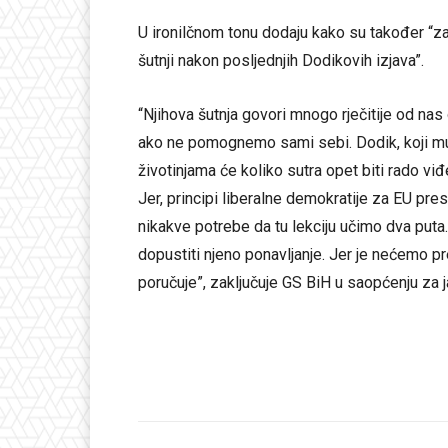
U ironilčnom tonu dodaju kako su također “z
šutnji nakon posljednjih Dodikovih izjava”.
“Njihova šutnja govori mnogo rječitije od na
ako ne pomognemo sami sebi. Dodik, koji mus
životinjama će koliko sutra opet biti rado vi
Jer, principi liberalne demokratije za EU pr
nikakve potrebe da tu lekciju učimo dva puta
dopustiti njeno ponavljanje. Jer je nećemo pr
poručuje”, zaključuje GS BiH u saopćenju za j