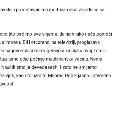
ahvalni i predstavnicima međunarodne zajednice na
s ono što tvrdimo sve vrijeme: da nam niko neće pomoći
limane u BiH otvoreno, na televiziji, proglašava
đen sagovornik raznih vigemarka i incka u ovoj zemlji.
estaju tamo gdje počinje muslimanska većina. Nema
. Naučili smo je devedesetih. I zato ne smijemo
eživjeti, kao što nam to Milorad Dodik jasno i otvoreno
avnost.