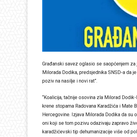
Građanski savez oglasio se saopćenjem za j
Milorada Dodika, predsjednika SNSD-a da je p
poziv na nasilje i novi rat”.
“Koalicija, tačnije osovina zla Milorad Dodik
krene stopama Radovana Karadžića i Mate B
Hercegovine. Izjava Milorada Dodika da su on
oni koji se tom pozivu odazivaju zapravo životi
karadžićevski tip dehumanizacije više od po