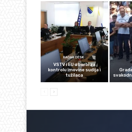
RADAR DESK
VSTV i EU u borbi za
kontrolu imovine sudija i
Građan
tužilaca
svakodn