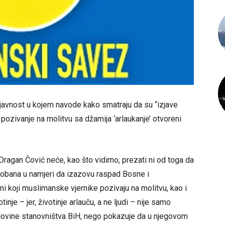
avnost u kojem navode kako smatraju da su “izjave
ozivanje na molitvu sa džamija ‘arlaukanje’ otvoreni
-Dragan Čović neće, kao što vidimo, prezati ni od toga da
obana u namjeri da izazovu raspad Bosne i
i koji muslimanske vjernike pozivaju na molitvu, kao i
nje – jer, životinje arlauču, a ne ljudi – nije samo
lovine stanovništva BiH, nego pokazuje da u njegovom