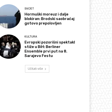
SVIJET
Hormuški moreuz i dalje
blokiran: Brodski saobraćaj
gotovo prepolovljen
KULTURA
Evropski pozorišni spektakl
stiže u BiH: Berliner
Ensemble prvi put na 8.
Sarajevo Festu
Učitati više