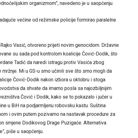
ednoćelijskim organizmom”, navedeno je u saopćenju.
adajuće većine od režimske policije formirao paralelne
 Rajko Vasić, otvoreno prijeti novim genocidom. Državne
novane su sada pod kontrolom koalicije Čović-Dodik, što
 Gordane Tadić da naredi istragu protiv Vasića zbog
ke mržnje.
Mi u GS-u smo učinili sve što smo mogli da
alicije Čović-Dodik nakon izbora u oktobru i stoga
ovodstva da shvate da imamo posla sa najozbiljnijim
zništva Čović i Dodik, kako se to pokazalo i jučer u
ne u BiH na podjarmljenu robovsku kastu. Suština
ednom i ovim putem pozivamo na nastavak procedure za
kon smjene Dodikovog Drage Puzigaće. Alternativa
e”, piše u saopćenju.