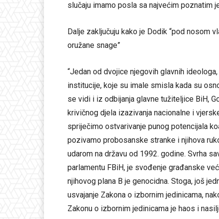
slučaju imamo posla sa najvećim poznatim j
Dalje zaključuju kako je Dodik “pod nosom vl
oružane snage”
“Jedan od dvojice njegovih glavnih ideologa,
institucije, koje su imale smisla kada su os
se vidi i iz odbijanja glavne tužiteljice BiH,
krivičnog djela izazivanja nacionalne i vjers
spriječimo ostvarivanje punog potencijala ko
pozivamo probosanske stranke i njihova ruk
udarom na državu od 1992. godine. Svrha save
parlamentu FBiH, je svođenje građanske veći
njihovog plana B je genocidna. Stoga, još j
usvajanje Zakona o izbornim jedinicama, na
Zakonu o izbornim jedinicama je haos i nasilj