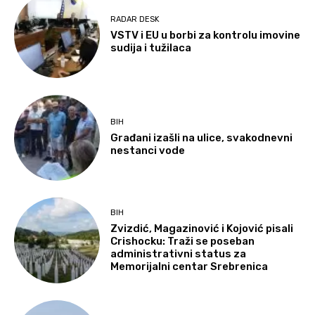
RADAR DESK
VSTV i EU u borbi za kontrolu imovine
sudija i tužilaca
BIH
Građani izašli na ulice, svakodnevni
nestanci vode
BIH
Zvizdić, Magazinović i Kojović pisali
Crishocku: Traži se poseban
administrativni status za
Memorijalni centar Srebrenica