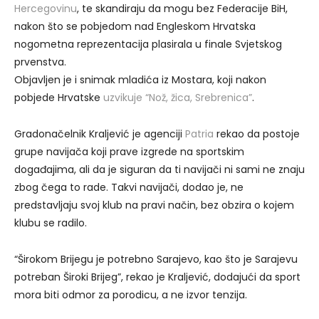
Hercegovinu
, te skandiraju da mogu bez Federacije BiH,
nakon što se pobjedom nad Engleskom Hrvatska
nogometna reprezentacija plasirala u finale Svjetskog
prvenstva.
Objavljen je i snimak mladića iz Mostara, koji nakon
pobjede Hrvatske
uzvikuje “Nož, žica, Srebrenica”
.
Gradonačelnik Kraljević je agenciji
Patria
rekao da postoje
grupe navijača koji prave izgrede na sportskim
događajima, ali da je siguran da ti navijači ni sami ne znaju
zbog čega to rade. Takvi navijači, dodao je, ne
predstavljaju svoj klub na pravi način, bez obzira o kojem
klubu se radilo.
“Širokom Brijegu je potrebno Sarajevo, kao što je Sarajevu
potreban Široki Brijeg”, rekao je Kraljević, dodajući da sport
mora biti odmor za porodicu, a ne izvor tenzija.