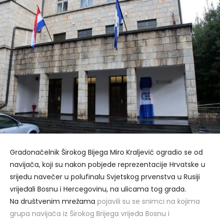
Gradonačelnik Širokog Bijega Miro Kraljević ogradio se od
navijača, koji su nakon pobjede reprezentacije Hrvatske u
srijedu navečer u polufinalu Svjetskog prvenstva u Rusiji
vrijeđali Bosnu i Hercegovinu, na ulicama tog grada.
Na društvenim mrežama
pojavili su se snimci na kojima
grupa navijača iz Širokog Brijega vrijeđa Bosnu i