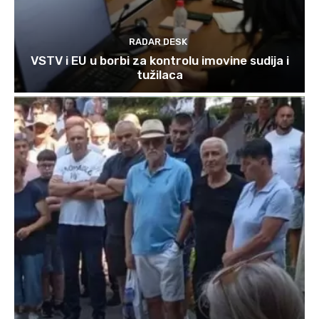
RADAR DESK
VSTV i EU u borbi za kontrolu imovine sudija i
tužilaca