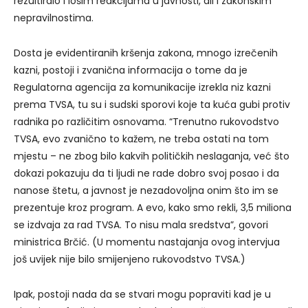
rezultiralo i lošim reakcijama u javnosti, ali i zakonskim
nepravilnostima.
Dosta je evidentiranih kršenja zakona, mnogo izrečenih
kazni, postoji i zvanična informacija o tome da je
Regulatorna agencija za komunikacije izrekla niz kazni
prema TVSA, tu su i sudski sporovi koje ta kuća gubi protiv
radnika po različitim osnovama. “Trenutno rukovodstvo
TVSA, evo zvanično to kažem, ne treba ostati na tom
mjestu – ne zbog bilo kakvih političkih neslaganja, već što
dokazi pokazuju da ti ljudi ne rade dobro svoj posao i da
nanose štetu, a javnost je nezadovoljna onim što im se
prezentuje kroz program. A evo, kako smo rekli, 3,5 miliona
se izdvaja za rad TVSA. To nisu mala sredstva”, govori
ministrica Brčić. (U momentu nastajanja ovog intervjua
još uvijek nije bilo smijenjeno rukovodstvo TVSA.)
Ipak, postoji nada da se stvari mogu popraviti kad je u