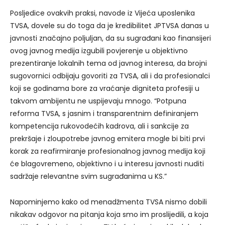
Posljedice ovakvih praksi, navode iz Vijeća uposlenika
TVSA, dovele su do toga da je kredibilitet JPTVSA danas u
javnosti značajno poljuljan, da su sugrađani kao finansijeri
ovog javnog medija izgubili povjerenje u objektivno
prezentiranje lokalnih tema od javnog interesa, da brojni
sugovornici odbijaju govoriti za TVSA, ali i da profesionalci
koji se godinama bore za vraćanje digniteta profesiji u
takvom ambijentu ne uspijevaju mnogo. “Potpuna
reforma TVSA, s jasnim i transparentnim definiranjem
kompetencija rukovodećih kadrova, ali i sankcije za
prekršaje i zloupotrebe javnog emitera mogle bi biti prvi
korak za reafirmiranje profesionalnog javnog medija koji
će blagovremeno, objektivno i u interesu javnosti nuditi
sadržaje relevantne svim sugrađanima u KS.”
Napominjemo kako od menadžmenta TVSA nismo dobili
nikakav odgovor na pitanja koja smo im proslijedili, a koja