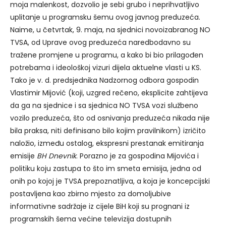
moja malenkost, dozvolio je sebi grubo i neprihvatljivo
uplitanje u programsku šemu ovog javnog preduzeća.
Naime, u četvrtak, 9. maja, na sjednici novoizabranog NO
TVSA, od Uprave ovog preduzeća naredbodavno su
tražene promjene u programu, a kako bi bio prilagođen
potrebama i ideološkoj vizuri dijela aktuelne vlasti u KS.
Tako je v. d. predsjednika Nadzornog odbora gospodin
Vlastimir Mijović (koji, uzgred rečeno, eksplicite zahtijeva
da ga na sjednice i sa sjednica NO TVSA vozi službeno
vozilo preduzeća, što od osnivanja preduzeća nikada nije
bila praksa, niti definisano bilo kojim pravilnikom) izričito
naložio, između ostalog, ekspresni prestanak emitiranja
emisije
BH Dnevnik
. Porazno je za gospodina Mijovića i
politiku koju zastupa to što im smeta emisija, jedna od
onih po kojoj je TVSA prepoznatljiva, a koja je koncepcijski
postavljena kao zbirno mjesto za domoljubive
informativne sadržaje iz cijele BiH koji su prognani iz
programskih šema većine televizija dostupnih