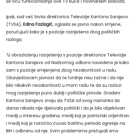
se tiču funkcionisanja ove TV kuće i novinarskih sloboda.
Ipak, sad već bivša direktorica Televizije Kantona Sarajevo
(TVSA),
Edina Fazlagić
, oglasila se javno nakon smjene,
poručujući kako je s pozicije razriješena zbog političkih
razloga.
“U obrazloženju razrješenja s pozicije direktorice Televizije
Kantona Sarajevo od Nadzornog odbora navedeno je kako
sam s pozicije smijenjena zbog nezakonitosti u radu.
Obavještavam javnost da te tvrdnje nisu tačne i da nije
bilo nikakvih nezakonitosti u mom radu te da su razlozi
mog razrješenja puno dublji i političke prirode. Građani
Kantona Sarajevo znaju da TVSA od svog nastanka do
danas nikada nije djelovala politički i da je bila objektivan
medij u interesu građana, medij koji je patriotski orijentiran
i medij koji je naročito čuvao baštinu perioda agresije na
BiH i odbranu od nje. Svim problemima pristupali smo