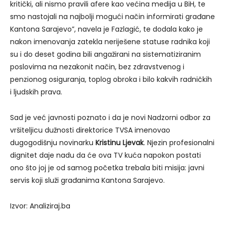
kritički, ali nismo pravili afere kao većina medija u BiH, te
smo nastojali na najbolji mogući način informirati građane
Kantona Sarajevo”, navela je Fazlagić, te dodala kako je
nakon imenovanja zatekla neriješene statuse radnika koji
su i do deset godina bili angažirani na sistematiziranim
poslovima na nezakonit način, bez zdravstvenog i
penzionog osiguranja, toplog obroka i bilo kakvih radničkih
i ljudskih prava.
Sad je već javnosti poznato i da je novi Nadzorni odbor za
vršiteljicu dužnosti direktorice TVSA imenovao
dugogodišnju novinarku
Kristinu Ljevak
. Njezin profesionalni
dignitet daje nadu da će ova TV kuća napokon postati
ono što joj je od samog početka trebala biti misija: javni
servis koji služi građanima Kantona Sarajevo.
Izvor: Analiziraj.ba