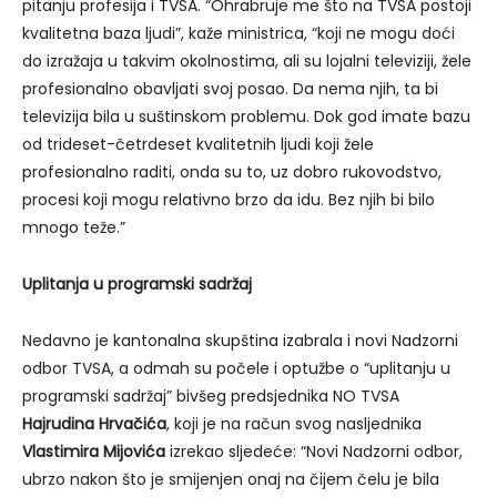
pitanju profesija i TVSA. “Ohrabruje me što na TVSA postoji
kvalitetna baza ljudi”, kaže ministrica, “koji ne mogu doći
do izražaja u takvim okolnostima, ali su lojalni televiziji, žele
profesionalno obavljati svoj posao. Da nema njih, ta bi
televizija bila u suštinskom problemu. Dok god imate bazu
od trideset-četrdeset kvalitetnih ljudi koji žele
profesionalno raditi, onda su to, uz dobro rukovodstvo,
procesi koji mogu relativno brzo da idu. Bez njih bi bilo
mnogo teže.”
Uplitanja u programski sadržaj
Nedavno je kantonalna skupština izabrala i novi Nadzorni
odbor TVSA, a odmah su počele i optužbe o “uplitanju u
programski sadržaj” bivšeg predsjednika NO TVSA
Hajrudina Hrvačića
, koji je na račun svog nasljednika
Vlastimira Mijovića
izrekao sljedeće: “Novi Nadzorni odbor,
ubrzo nakon što je smijenjen onaj na čijem čelu je bila