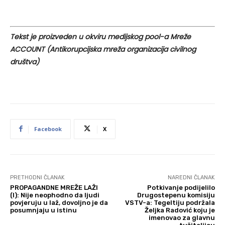
Tekst je proizveden u okviru medijskog pool-a Mreže
ACCOUNT (Antikorupcijska mreža organizacija civilnog
društva)
Facebook
X
PRETHODNI ČLANAK
NAREDNI ČLANAK
PROPAGANDNE MREŽE LAŽI
Potkivanje podijelilo
(I): Nije neophodno da ljudi
Drugostepenu komisiju
povjeruju u laž, dovoljno je da
VSTV-a: Tegeltiju podržala
posumnjaju u istinu
Željka Radović koju je
imenovao za glavnu