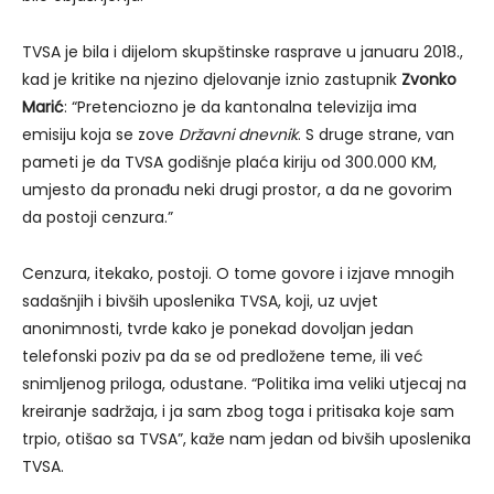
TVSA je bila i dijelom skupštinske rasprave u januaru 2018.,
kad je kritike na njezino djelovanje iznio zastupnik
Zvonko
Marić
: “Pretenciozno je da kantonalna televizija ima
emisiju koja se zove
Državni dnevnik
. S druge strane, van
pameti je da TVSA godišnje plaća kiriju od 300.000 KM,
umjesto da pronađu neki drugi prostor, a da ne govorim
da postoji cenzura.”
Cenzura, itekako, postoji. O tome govore i izjave mnogih
sadašnjih i bivših uposlenika TVSA, koji, uz uvjet
anonimnosti, tvrde kako je ponekad dovoljan jedan
telefonski poziv pa da se od predložene teme, ili već
snimljenog priloga, odustane. “Politika ima veliki utjecaj na
kreiranje sadržaja, i ja sam zbog toga i pritisaka koje sam
trpio, otišao sa TVSA”, kaže nam jedan od bivših uposlenika
TVSA.