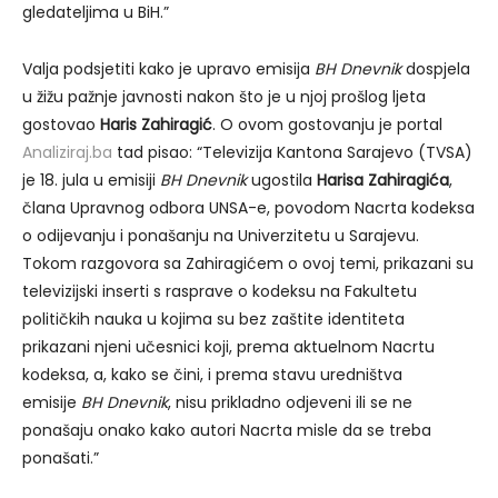
gledateljima u BiH.”
Valja podsjetiti kako je upravo emisija
BH Dnevnik
dospjela
u žižu pažnje javnosti nakon što je u njoj prošlog ljeta
gostovao
Haris Zahiragić
. O ovom gostovanju je portal
Analiziraj.ba
tad pisao: “Televizija Kantona Sarajevo (TVSA)
je 18. jula u emisiji
BH Dnevnik
ugostila
Harisa Zahiragića
,
člana Upravnog odbora UNSA-e, povodom Nacrta kodeksa
o odijevanju i ponašanju na Univerzitetu u Sarajevu.
Tokom razgovora sa Zahiragićem o ovoj temi, prikazani su
televizijski inserti s rasprave o kodeksu na Fakultetu
političkih nauka u kojima su bez zaštite identiteta
prikazani njeni učesnici koji, prema aktuelnom Nacrtu
kodeksa, a, kako se čini, i prema stavu uredništva
emisije
BH Dnevnik
, nisu prikladno odjeveni ili se ne
ponašaju onako kako autori Nacrta misle da se treba
ponašati.”