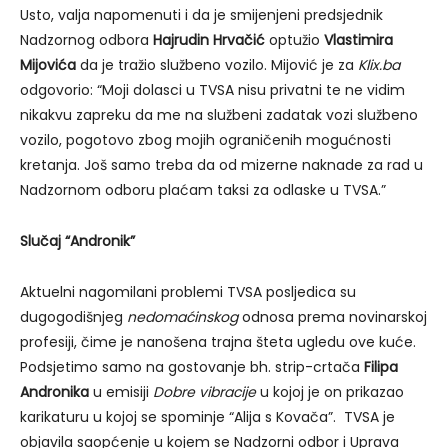
Usto, valja napomenuti i da je smijenjeni predsjednik
Nadzornog odbora
Hajrudin Hrvačić
optužio
Vlastimira
Mijovića
da je tražio službeno vozilo. Mijović je za
Klix.ba
odgovorio: “Moji dolasci u TVSA nisu privatni te ne vidim
nikakvu zapreku da me na službeni zadatak vozi službeno
vozilo, pogotovo zbog mojih ograničenih mogućnosti
kretanja. Još samo treba da od mizerne naknade za rad u
Nadzornom odboru plaćam taksi za odlaske u TVSA.”
Slučaj “Andronik”
Aktuelni nagomilani problemi TVSA posljedica su
dugogodišnjeg
nedomaćinskog
odnosa prema novinarskoj
profesiji, čime je nanošena trajna šteta ugledu ove kuće.
Podsjetimo samo na gostovanje bh. strip-crtača
Filipa
Andronika
u emisiji
Dobre vibracije
u kojoj je on prikazao
karikaturu u kojoj se spominje “Alija s Kovača”. TVSA je
objavila saopćenje u kojem se Nadzorni odbor i Uprava