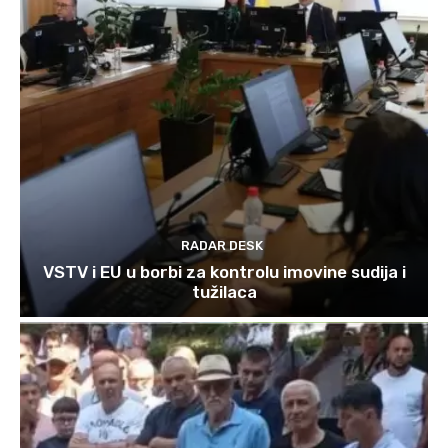
RADAR DESK
VSTV i EU u borbi za kontrolu imovine sudija i
tužilaca