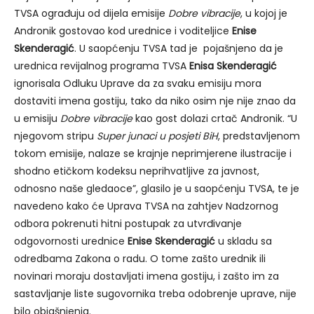
TVSA ograđuju od dijela emisije
Dobre vibracije
, u kojoj je
Andronik gostovao kod urednice i voditeljice
Enise
Skenderagić
. U saopćenju TVSA tad je pojašnjeno da je
urednica revijalnog programa TVSA
Enisa Skenderagić
ignorisala Odluku Uprave da za svaku emisiju mora
dostaviti imena gostiju, tako da niko osim nje nije znao da
u emisiju
Dobre vibracije
kao gost dolazi crtač Andronik. “U
njegovom stripu
Super junaci u posjeti BiH
, predstavljenom
tokom emisije, nalaze se krajnje neprimjerene ilustracije i
shodno etičkom kodeksu neprihvatljive za javnost,
odnosno naše gledaoce”, glasilo je u saopćenju TVSA, te je
navedeno kako će Uprava TVSA na zahtjev Nadzornog
odbora pokrenuti hitni postupak za utvrđivanje
odgovornosti urednice
Enise Skenderagić
u skladu sa
odredbama Zakona o radu. O tome zašto urednik ili
novinari moraju dostavljati imena gostiju, i zašto im za
sastavljanje liste sugovornika treba odobrenje uprave, nije
bilo objašnjenja.