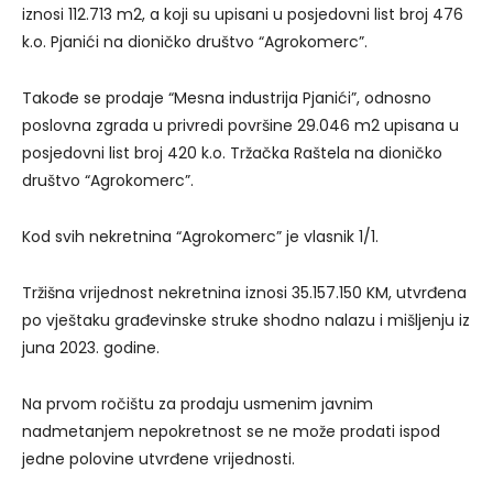
iznosi 112.713 m2, a koji su upisani u posjedovni list broj 476
k.o. Pjanići na dioničko društvo “Agrokomerc”.
Takođe se prodaje “Mesna industrija Pjanići”, odnosno
poslovna zgrada u privredi površine 29.046 m2 upisana u
posjedovni list broj 420 k.o. Tržačka Raštela na dioničko
društvo “Agrokomerc”.
Kod svih nekretnina “Agrokomerc” je vlasnik 1/1.
Tržišna vrijednost nekretnina iznosi 35.157.150 KM, utvrđena
po vještaku građevinske struke shodno nalazu i mišljenju iz
juna 2023. godine.
Na prvom ročištu za prodaju usmenim javnim
nadmetanjem nepokretnost se ne može prodati ispod
jedne polovine utvrđene vrijednosti.