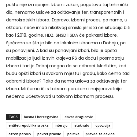
pošto nije izmijenjen Izborni zakon, pogotovo taj tehmički
dio, nemamo uslove za održavanje fer, transparentnih i
demokratskih izbora. Zapravo, izborni proces, po nama, u
oktobru neće imati nikakvog smisla jer ista će situacija biti
kao i 2018. godine. HDZ, SNSD i SDA će pokrasti izbore.
Sjećamo se šta je bilo na lokalnim izborima u Doboju, pa
su ponovljeni. A kad su ponavljani izbori, bila je opšta
mobilizacija ljudi iz svih krajeva RS da dođu i posmatraju
izbore i tad je Doboj mogao da se odbrani. Međutim, kad
budu opšti izbori u svakom mjestu i gradu, kako ćemo tad
odbraniti izbore? Tako da nema uslova za održavanje fer
izbora. Mi ćemo ići s takvom porukom i najvjerovatnije
nećemo učestvovati u takvom izbornom procesu.
TAGS
bosna i hercegovina
davor dragicevic
entitet republika srpska
intervju
istaknuto
opozicija
ozren perduv
pokret pravde
politika
pravda za davida