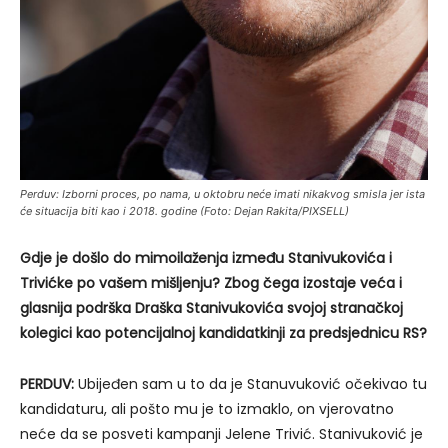
Perduv: Izborni proces, po nama, u oktobru neće imati nikakvog smisla jer ista
će situacija biti kao i 2018. godine (Foto: Dejan Rakita/PIXSELL)
Gdje je došlo do mimoilaženja između Stanivukovića i
Trivićke po vašem mišljenju? Zbog čega izostaje veća i
glasnija podrška Draška Stanivukovića svojoj stranačkoj
kolegici kao potencijalnoj kandidatkinji za predsjednicu RS?
PERDUV:
Ubijeđen sam u to da je Stanuvuković očekivao tu
kandidaturu, ali pošto mu je to izmaklo, on vjerovatno
neće da se posveti kampanji Jelene Trivić. Stanivuković je