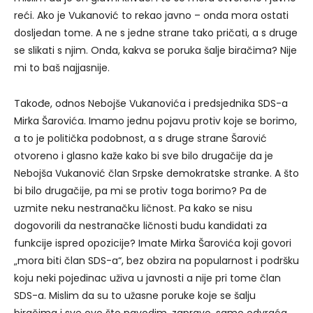
reći. Ako je Vukanović to rekao javno – onda mora ostati
dosljedan tome. A ne s jedne strane tako pričati, a s druge
se slikati s njim. Onda, kakva se poruka šalje biračima? Nije
mi to baš najjasnije.
Takođe, odnos Nebojše Vukanovića i predsjednika SDS-a
Mirka Šarovića. Imamo jednu pojavu protiv koje se borimo,
a to je politička podobnost, a s druge strane Šarović
otvoreno i glasno kaže kako bi sve bilo drugačije da je
Nebojša Vukanović član Srpske demokratske stranke. A što
bi bilo drugačije, pa mi se protiv toga borimo? Pa de
uzmite neku nestranačku ličnost. Pa kako se nisu
dogovorili da nestranačke ličnosti budu kandidati za
funkcije ispred opozicije? Imate Mirka Šarovića koji govori
„mora biti član SDS-a“, bez obzira na popularnost i podršku
koju neki pojedinac uživa u javnosti a nije pri tome član
SDS-a. Mislim da su to užasne poruke koje se šalju