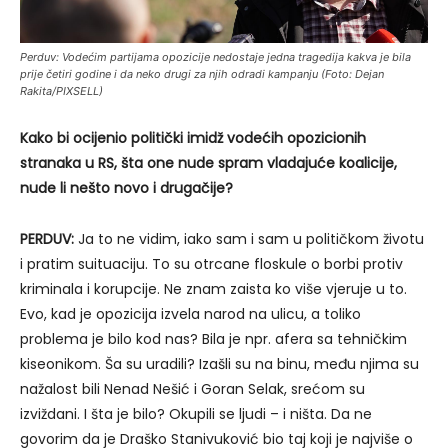
Perduv: Vodećim partijama opozicije nedostaje jedna tragedija kakva je bila
prije četiri godine i da neko drugi za njih odradi kampanju (Foto: Dejan
Rakita/PIXSELL)
Kako bi ocijenio politički imidž vodećih opozicionih
stranaka u RS, šta one nude spram vladajuće koalicije,
nude li nešto novo i drugačije?
PERDUV:
Ja to ne vidim, iako sam i sam u političkom životu
i pratim suituaciju. To su otrcane floskule o borbi protiv
kriminala i korupcije. Ne znam zaista ko više vjeruje u to.
Evo, kad je opozicija izvela narod na ulicu, a toliko
problema je bilo kod nas? Bila je npr. afera sa tehničkim
kiseonikom. Ša su uradili? Izašli su na binu, među njima su
nažalost bili Nenad Nešić i Goran Selak, srećom su
izviždani. I šta je bilo? Okupili se ljudi – i ništa. Da ne
govorim da je Draško Stanivuković bio taj koji je najviše o