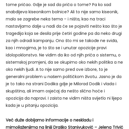
tome pričao. Gdje je sad da priča o tome? Pa ko sad
snabdijeva kiseonikom bolnice? Ali to nije samo kiseonik,
malo se zagrebe neka tema – i ništa, kao na traci
nastavljamo dalje u nadi da će se pojaviti nešto kao što je
tragedija koja se desila prije četiri godine pa da neko drugi
za njih odradi kampanju. Ono što mi se takođe ne sviđa,
kao i mnogima, je to što se i unutar opozicije pravi
idolopoklonstvo. Ne vidim da iko od njih priča o sistemu, o
sistemskoj promjeni, da se okupimo oko nekih politika a ne
oko nekih ljudi. A to nije samo pred ove izbore, to je
generalni problem u našem političkom životu. Jasno je da
je to tako na strani Dodika gdje je Milorad Dodik i vlada i
skupština, ali imam osjećaj da nešto slično hoće i
opozicija da napravi. I zaista ne vidim ništa svijetlo ni lijepo
kada je u pitanju opozicija.
Već duže dobijamo informacije o neskladu i
mimoilaženjima na liniji Draško Stanivuković – Jelena Trivić