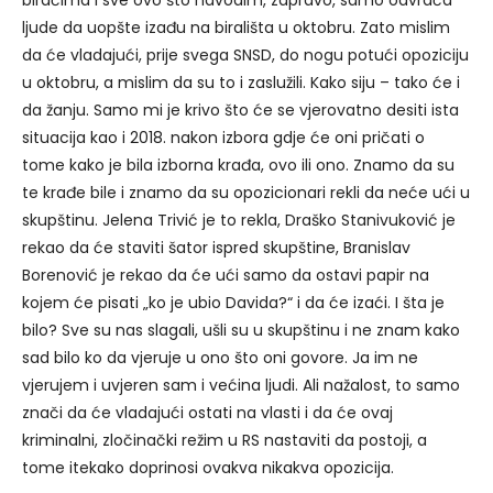
biračima i sve ovo što navodim, zapravo, samo odvraća
ljude da uopšte izađu na birališta u oktobru. Zato mislim
da će vladajući, prije svega SNSD, do nogu potući opoziciju
u oktobru, a mislim da su to i zaslužili. Kako siju – tako će i
da žanju. Samo mi je krivo što će se vjerovatno desiti ista
situacija kao i 2018. nakon izbora gdje će oni pričati o
tome kako je bila izborna krađa, ovo ili ono. Znamo da su
te krađe bile i znamo da su opozicionari rekli da neće ući u
skupštinu. Jelena Trivić je to rekla, Draško Stanivuković je
rekao da će staviti šator ispred skupštine, Branislav
Borenović je rekao da će ući samo da ostavi papir na
kojem će pisati „ko je ubio Davida?“ i da će izaći. I šta je
bilo? Sve su nas slagali, ušli su u skupštinu i ne znam kako
sad bilo ko da vjeruje u ono što oni govore. Ja im ne
vjerujem i uvjeren sam i većina ljudi. Ali nažalost, to samo
znači da će vladajući ostati na vlasti i da će ovaj
kriminalni, zločinački režim u RS nastaviti da postoji, a
tome itekako doprinosi ovakva nikakva opozicija.