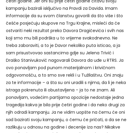
četiri godine. Jer oni su prije četiri godine čitavu svoju
kampanju bazirali isključivo na Pravdi za Davida. Imam
informacije da su svom članstvu govorili da što više i što
češće posjećuju skupove na Trgu Krajine, misleći da će
ostvariti neki rezultat preko Davora Dragičevića i svih nas
koji smo mu bili podrška u to vrijeme svakodnevno. Ne
treba zaboraviti, a to je Davor nekoliko puta isticao, a ja
sam prisustvovao sastancima gdje su Jelena Trivić i
Draško Stanivuković nagovarali Davora da uđe u RTRS. Ja
ovo ponavljam pod punom materijalnom i krivičnom
odgovornošću, a to smo sve rekli i u Tužilaštvu. Oni znaju
za te informacije – a šta su oni uradili s njima, da li je neka
istraga pokrenuta ili obustavljena – ja to ne znam. Ali
ponavljam, vodećim partijama opozicije nedostaje jedna
tragedija kakva je bila prije četiri godine i da neko drugi za
njih odradi kampanju. Ja ne vidim uopšte na čemu će oni
sad bazirati svoju kampanju, o čemu će pričati, a da se ne
razlikuju u odnosu na godine i decenije iza nas? Nikakve