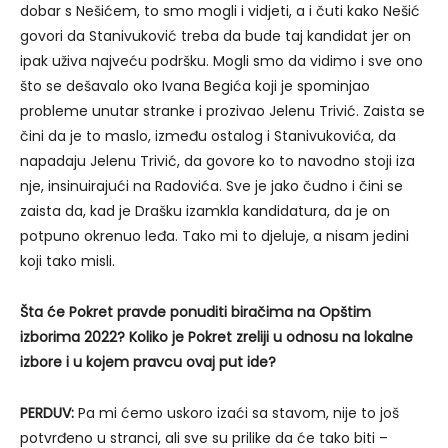
dobar s Nešićem, to smo mogli i vidjeti, a i čuti kako Nešić
govori da Stanivuković treba da bude taj kandidat jer on
ipak uživa najveću podršku. Mogli smo da vidimo i sve ono
što se dešavalo oko Ivana Begića koji je spominjao
probleme unutar stranke i prozivao Jelenu Trivić. Zaista se
čini da je to maslo, između ostalog i Stanivukovića, da
napadaju Jelenu Trivić, da govore ko to navodno stoji iza
nje, insinuirajući na Radovića. Sve je jako čudno i čini se
zaista da, kad je Drašku izamkla kandidatura, da je on
potpuno okrenuo leđa. Tako mi to djeluje, a nisam jedini
koji tako misli.
Šta će Pokret pravde ponuditi biračima na Opštim
izborima 2022? Koliko je Pokret zreliji u odnosu na lokalne
izbore i u kojem pravcu ovaj put ide?
PERDUV:
Pa mi ćemo uskoro izaći sa stavom, nije to još
potvrđeno u stranci, ali sve su prilike da će tako biti –