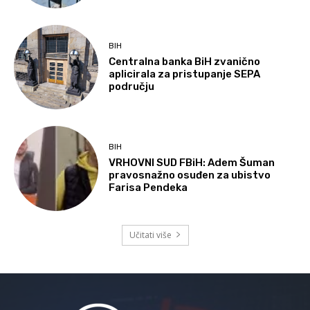
BIH
Centralna banka BiH zvanično
aplicirala za pristupanje SEPA
području
BIH
VRHOVNI SUD FBiH: Adem Šuman
pravosnažno osuđen za ubistvo
Farisa Pendeka
Učitati više