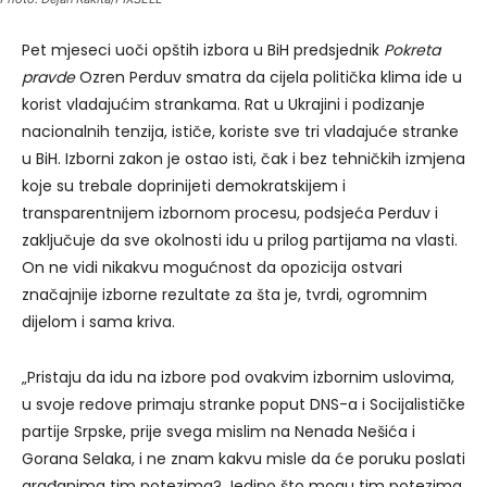
Pet mjeseci uoči opštih izbora u BiH predsjednik
Pokreta
pravde
Ozren Perduv smatra da cijela politička klima ide u
korist vladajućim strankama. Rat u Ukrajini i podizanje
nacionalnih tenzija, ističe, koriste sve tri vladajuće stranke
u BiH. Izborni zakon je ostao isti, čak i bez tehničkih izmjena
koje su trebale doprinijeti demokratskijem i
transparentnijem izbornom procesu, podsjeća Perduv i
zaključuje da sve okolnosti idu u prilog partijama na vlasti.
On ne vidi nikakvu mogućnost da opozicija ostvari
značajnije izborne rezultate za šta je, tvrdi, ogromnim
dijelom i sama kriva.
„Pristaju da idu na izbore pod ovakvim izbornim uslovima,
u svoje redove primaju stranke poput DNS-a i Socijalističke
partije Srpske, prije svega mislim na Nenada Nešića i
Gorana Selaka, i ne znam kakvu misle da će poruku poslati
građanima tim potezima? Jedino što mogu tim potezima