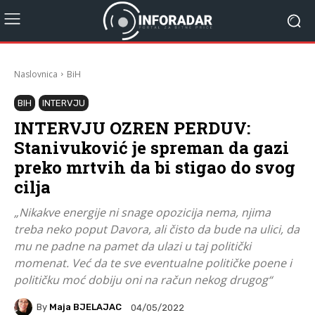
Naslovnica
BiH
BIH
INTERVJU
INTERVJU OZREN PERDUV:
Stanivuković je spreman da gazi
preko mrtvih da bi stigao do svog
cilja
„Nikakve energije ni snage opozicija nema, njima
treba neko poput Davora, ali čisto da bude na ulici, da
mu ne padne na pamet da ulazi u taj politički
momenat. Već da te sve eventualne političke poene i
političku moć dobiju oni na račun nekog drugog“
By
Maja BJELAJAC
04/05/2022