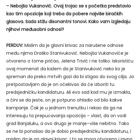
– Nebojša Vukanović. Ovaj trojac se s početka predstavio
kao tim opozicije koji treba da pobere najviše biračkih
glasova. Sada stižu disonantni tonovi. Kako vam izgledaju
njihovi međusobni odnosi?
PERDUV:
Mislim da je glavni krivac za narušene odnose
među njima Draško Stanivuković. Nebojša Vukanoviće je
otvoreno o tome pričao, Jelena Trivić i ne toliko. Iskoristiću
ovaj momenat da kažem da je Stanivuković neko ko je
spreman da preko mrtvih gazi da bi stigao do svog cilja. Ja
pretpostavljam da je on očekivao da će izboriti tu
predsjedničku kandidaturu. Ali evo sad kad mu je izmakla,
a čini se da jeste, on je potpuno ohladio od bilo kakve
kampanje. Čak je u jednom trenutku i rekao da ga ne
interesuju ta prepucavanja opozicija – vlast, da on vodi
grad Banjaluku, a ovo drugo je manje–više nebitno. Tako
se ne bi ponašao da je dobio predsjedničku kandidaturu, i
mislim da je on glavni krivac. I to se mora otvoreno i javno