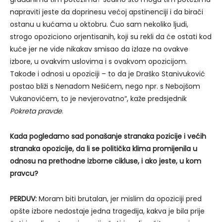
napraviti jeste da doprinesu većoj apstinenciji i da birači
ostanu u kućama u oktobru. Čuo sam nekoliko ljudi,
strogo opoziciono orjentisanih, koji su rekli da će ostati kod
kuće jer ne vide nikakav smisao da izlaze na ovakve
izbore, u ovakvim uslovima i s ovakvom opozicijom.
Takođe i odnosi u opoziciji – to da je Draško Stanivuković
postao bliži s Nenadom Nešićem, nego npr. s Nebojšom
Vukanovićem, to je nevjerovatno“, kaže predsjednik
Pokreta pravde
.
Kada pogledamo sad ponašanje stranaka pozicije i većih
stranaka opozicije, da li se politička klima promijenila u
odnosu na prethodne izborne cikluse, i ako jeste, u kom
pravcu?
PERDUV:
Moram biti brutalan, jer mislim da opoziciji pred
opšte izbore nedostaje jedna tragedija, kakva je bila prije