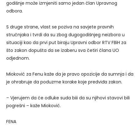
godišnje može izmjeniti samo jedan član Upravnog
odbora.
S druge strane, vlast se poziva na savjete pravnih
stručnjaka i tvrdi da su zbog dugogodišnjeg neizbora u
situaciji kao da prvi put biraju Upravni odbor RTV FBiH za
što zakon dopušta da se izaberu sva četiri člana UO
odjednom.
Mioković za Fenu kaže da je pravo opozicije da sumnja i da
je ohrabruje da poduzme korake koje predviđa zakon.
– Vjerujem da će odluke suda biii da su njihovi stavovi bili
pogrešni – kaže Mioković.
FENA