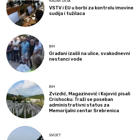
RADAR DESK
VSTV i EU u borbi za kontrolu imovine
sudija i tužilaca
BIH
Građani izašli na ulice, svakodnevni
nestanci vode
BIH
Zvizdić, Magazinović i Kojović pisali
Crishocku: Traži se poseban
administrativni status za
Memorijalni centar Srebrenica
SVIJET