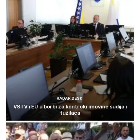
RADAR DESK
VSTV i EU u borbi za kontrolu imovine sudija i
tužilaca