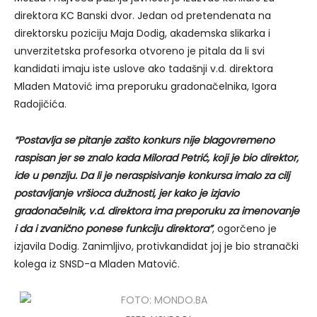
direktora KC Banski dvor. Jedan od pretendenata na
direktorsku poziciju Maja Dodig, akademska slikarka i
unverzitetska profesorka otvoreno je pitala da li svi
kandidati imaju iste uslove ako tadašnji v.d. direktora
Mladen Matović ima preporuku gradonačelnika, Igora
Radojičića.
“Postavlja se pitanje zašto konkurs nije blagovremeno
raspisan jer se znalo kada Milorad Petrić, koji je bio direktor,
ide u penziju. Da li je neraspisivanje konkursa imalo za cilj
postavljanje vršioca dužnosti, jer kako je izjavio
gradonačelnik, v.d. direktora ima preporuku za imenovanje
i da i zvanično ponese funkciju direktora”
, ogorčeno je
izjavila Dodig. Zanimljivo, protivkandidat joj je bio stranački
kolega iz SNSD-a Mladen Matović.