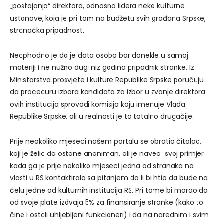
„postajanja“ direktora, odnosno lidera neke kulturne
ustanove, koja je pri tom na budžetu svih građana Srpske,
stranačka pripadnost.
Neophodno je da je data osoba bar donekle u samoj
materiji i ne nužno dugi niz godina pripadnik stranke. Iz
Ministarstva prosvjete i kulture Republike Srpske poručuju
da proceduru izbora kandidata za izbor u zvanje direktora
ovih institucija sprovodi komisija koju imenuje Vlada
Republike Srpske, ali u realnosti je to totalno drugačije.
Prije neokoliko mjeseci našem portalu se obratio čitalac,
koji je želio da ostane anoniman, ali je naveo svoj primjer
kada ga je prije nekoliko mjeseci jedna od stranaka na
vlasti u RS kontaktirala sa pitanjem da li bi htio da bude na
čelu jedne od kulturnih institucija RS. Pri tome bi morao da
od svoje plate izdvaja 5% za finansiranje stranke (kako to
čine i ostali uhljebljeni funkcioneri) i da na narednim i svim