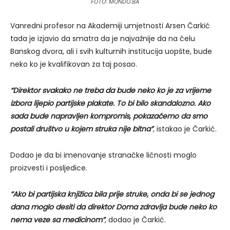
FOTO: MONDO.BA
Vanredni profesor na Akademiji umjetnosti Arsen Čarkić
tada je izjavio da smatra da je najvažnije da na čelu
Banskog dvora, ali i svih kulturnih institucija uopšte, bude
neko ko je kvalifikovan za taj posao.
“Direktor svakako ne treba da bude neko ko je za vrijeme
izbora lijepio partijske plakate. To bi bilo skandalozno. Ako
sada bude napravljen kompromis, pokazaćemo da smo
postali društvo u kojem struka nije bitna”
,
istakao je Čarkić.
Dodao je da bi imenovanje stranačke ličnosti moglo
proizvesti i posljedice.
“Ako bi partijska knjižica bila prije struke, onda bi se jednog
dana moglo desiti da direktor Doma zdravlja bude neko ko
nema veze sa medicinom”
, dodao je Čarkić.