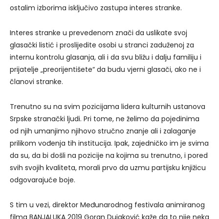
ostalim izborima isključivo zastupa interes stranke.
Interes stranke u prevedenom znači da uslikate svoj
glasački listić i proslijedite osobi u stranci zaduženoj za
internu kontrolu glasanja, ali i da svu bližu i dalju familiju i
prijatelje „preorijentišete“ da budu vjerni glasači, ako ne i
članovi stranke.
Trenutno su na svim pozicijama lidera kulturnih ustanova
Srpske stranački ljudi. Pri tome, ne želimo da pojedinima
od njih umanjimo njihovo stručno znanje ali i zalaganje
prilikom vođenja tih institucija. Ipak, zajedničko im je svima
da su, da bi došli na pozicije na kojima su trenutno, i pored
svih svojih kvaliteta, morali prvo da uzmu partijsku knjižicu
odgovarajuće boje.
S tim u vezi, direktor Međunarodnog festivala animiranog
filma BANJALUKA 2019 Goran Dujaković kaže da to nije neka