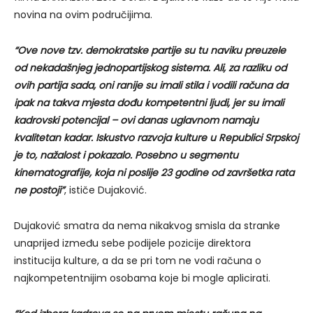
novina na ovim područijima.
“Ove nove tzv. demokratske partije su tu naviku preuzele
od nekadašnjeg jednopartijskog sistema. Ali, za razliku od
ovih partija sada, oni ranije su imali stila i vodili računa da
ipak na takva mjesta dođu kompetentni ljudi, jer su imali
kadrovski potencijal – ovi danas uglavnom namaju
kvalitetan kadar. Iskustvo razvoja kulture u Republici Srpskoj
je to, nažalost i pokazalo. Posebno u segmentu
kinematografije, koja ni poslije 23 godine od završetka rata
ne postoji”
, ističe Dujaković.
Dujaković smatra da nema nikakvog smisla da stranke
unaprijed između sebe podijele pozicije direktora
institucija kulture, a da se pri tom ne vodi računa o
najkompetentnijim osobama koje bi mogle aplicirati.