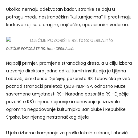
Ukoliko nemaju adekvatan kadar, stranke se daju u
potragu među nestranačkim “kulturnjacima” ili preotimaju
kadrove koji su u drugim, najčešće, opozicionim vodama.
DJEČIJE POZORIŠTE RS, foto: GERILA.info
Najbolji primjer, promjene stranačkog dresa, a u cilju izbora
u zvanje direktora jedne od kulturnih institucija je Ljiljana
Labović, direktorica Dječijeg pozorišta RS. Labovićka je već
poznati stranački preletač (SDS-NDP-SP, odnosno Muzej
savremene umjetnosti RS- Narodno pozorište RS –Dječije
pozorište RS) i njeno najnovije imenovanje je izazvalo
ogromno negodovanje kulturnjaka Banjaluke i Republike
Srpske, bar njenog nestranačkog dijela.
U jeku izborne kampanje za prošle lokalne izbore, Labović