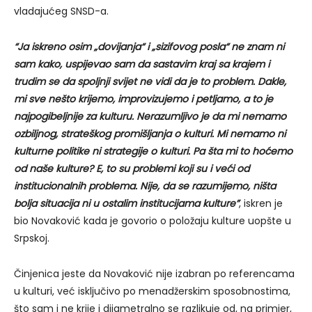
vladajućeg SNSD-a.
“Ja iskreno osim „dovijanja“ i „sizifovog posla“ ne znam ni
sam kako, uspijevao sam da sastavim kraj sa krajem i
trudim se da spoljnji svijet ne vidi da je to problem. Dakle,
mi sve nešto krijemo, improvizujemo i petljamo, a to je
najpogibeljnije za kulturu. Nerazumljivo je da mi nemamo
ozbiljnog, strateškog promišljanja o kulturi. Mi nemamo ni
kulturne politike ni strategije o kulturi. Pa šta mi to hoćemo
od naše kulture? E, to su problemi koji su i veći od
institucionalnih problema. Nije, da se razumijemo, ništa
bolja situacija ni u ostalim institucijama kulture”
, iskren je
bio Novaković kada je govorio o položaju kulture uopšte u
Srpskoj.
Činjenica jeste da Novaković nije izabran po referencama
u kulturi, već isključivo po menadžerskim sposobnostima,
što sam i ne krije i dijametralno se razlikuje od, na primjer,