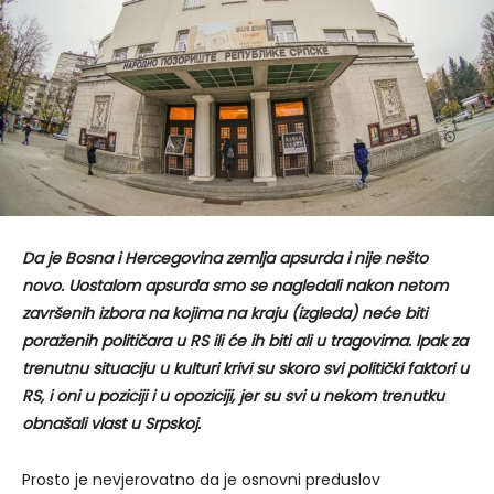
Da je Bosna i Hercegovina zemlja apsurda i nije nešto
novo. Uostalom apsurda smo se nagledali nakon netom
završenih izbora na kojima na kraju (izgleda) neće biti
poraženih političara u RS ili će ih biti ali u tragovima. Ipak za
trenutnu situaciju u kulturi krivi su skoro svi politički faktori u
RS, i oni u poziciji i u opoziciji, jer su svi u nekom trenutku
obnašali vlast u Srpskoj.
Prosto je nevjerovatno da je osnovni preduslov