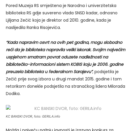
Pored Muzeja RS smještena je Narodna i univerzitetska
biblioteka RS gdje suvereno vlada SNSD kadar, odnosno
Ljiljana Zečić koja je direktor od 2010. godine, kada je
naslijedila Ranka Risojevića.
“Kada napravim osvrt na ovih pet godina, mogu slobodno
reći da je biblioteka napravila veliki iskorak. Svojim najvećim
uspjehom smatram povrat oduzete nadležnosti na
bibliotečko-informacioni sistem KOBIS koju je 2006. godine
preuzela biblioteka u federalnom Sarajevu”
, podsjetila je
Zečić prije svog izbora u drugi mandat 2015. godine i tom
retorikom donekle podsjetila na stranačkog lidera Milorada
Dodika.
KC BANSKI DVOR, foto: GERILA.info
Možda i najveću pažnju javnosti je izazvao konkurs za