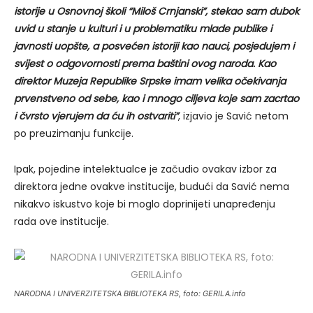
istorije u Osnovnoj školi “Miloš Crnjanski”, stekao sam dubok
uvid u stanje u kulturi i u problematiku mlade publike i
javnosti uopšte, a posvećen istoriji kao nauci, posjedujem i
svijest o odgovornosti prema baštini ovog naroda. Kao
direktor Muzeja Republike Srpske imam velika očekivanja
prvenstveno od sebe, kao i mnogo ciljeva koje sam zacrtao
i čvrsto vjerujem da ću ih ostvariti”
, izjavio je Savić netom
po preuzimanju funkcije.
Ipak, pojedine intelektualce je začudio ovakav izbor za
direktora jedne ovakve institucije, budući da Savić nema
nikakvo iskustvo koje bi moglo doprinijeti unapređenju
rada ove institucije.
NARODNA I UNIVERZITETSKA BIBLIOTEKA RS, foto: GERILA.info