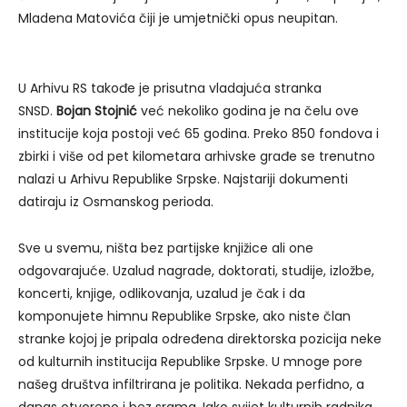
Mladena Matovića čiji je umjetnički opus neupitan.
U Arhivu RS takođe je prisutna vladajuća stranka
SNSD.
Bojan Stojnić
već nekoliko godina je na čelu ove
institucije koja postoji već 65 godina. Preko 850 fondova i
zbirki i više od pet kilometara arhivske građe se trenutno
nalazi u Arhivu Republike Srpske. Najstariji dokumenti
datiraju iz Osmanskog perioda.
Sve u svemu, ništa bez partijske knjižice ali one
odgovarajuće. Uzalud nagrade, doktorati, studije, izložbe,
koncerti, knjige, odlikovanja, uzalud je čak i da
komponujete himnu Republike Srpske, ako niste član
stranke kojoj je pripala određena direktorska pozicija neke
od kulturnih institucija Republike Srpske. U mnoge pore
našeg društva infiltrirana je politika. Nekada perfidno, a