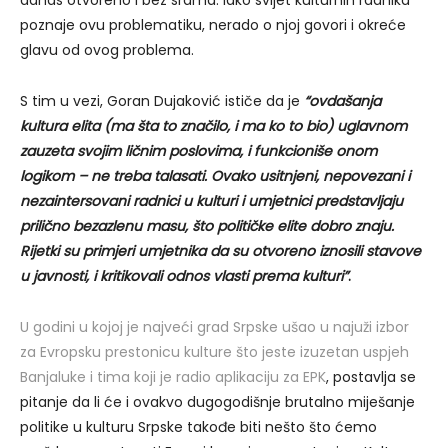
danas otvoreno i bez srama. Iako svijet kulturnih radnika
poznaje ovu problematiku, nerado o njoj govori i okreće
glavu od ovog problema.
S tim u vezi, Goran Dujaković ističe da je
“ovdašanja
kultura elita (ma šta to značilo, i ma ko to bio) uglavnom
zauzeta svojim ličnim poslovima, i funkcioniše onom
logikom – ne treba talasati. Ovako usitnjeni, nepovezani i
nezaintersovani radnici u kulturi i umjetnici predstavljaju
prilično bezazlenu masu, što političke elite dobro znaju.
Rijetki su primjeri umjetnika da su otvoreno iznosili stavove
u javnosti, i kritikovali odnos vlasti prema kulturi”
.
U godini u kojoj je najveći grad Srpske ušao u najuži izbor
za Evropsku prestonicu kulture što jeste izuzetan uspjeh
Banjaluke i tima koji je radio aplikaciju za EPK
, postavlja se
pitanje da li će i ovakvo dugogodišnje brutalno miješanje
politike u kulturu Srpske takođe biti nešto što ćemo