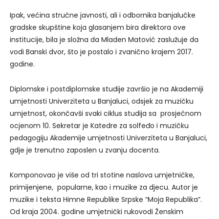
Ipak, većina stručne javnosti, ali i odbornika banjalučke
gradske skupštine koja glasanjem bira direktora ove
institucije, bila je složna da Mladen Matović zaslužuje da
vodi Banski dvor, što je postalo i zvanično krajem 2017.
godine.
Diplomske i postdiplomske studije završio je na Akademiji
umjetnosti Univerziteta u Banjaluci, odsjek za muzičku
umjetnost, okončavši svaki ciklus studija sa prosječnom
ocjenom 10. Sekretar je Katedre za solfeđo i muzičku
pedagogiju Akademije umjetnosti Univerziteta u Banjaluci,
gdje je trenutno zaposlen u zvanju docenta.
Komponovao je više od tri stotine naslova umjetničke,
primijenjene, popularne, kao i muzike za djecu. Autor je
muzike i teksta Himne Republike Srpske “Moja Republika”.
Od kraja 2004. godine umjetnički rukovodi Ženskim