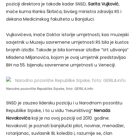
poziciji direktora je takođe kadar SNSD,
Sarita Vujković
,
inače kuma Ranka Škrbića, bivšeg ministra zdravlja RS i
dekana Medicinskog fakulteta u Banjaluci.
Vujkovićeva, inače Doktor istorije umjetnosti, kao muzejski
savjetnik u Muzeju savremene umjetnosti RS bila je kustos
brojnih izložbi. Takođe je bila komesar izložbe “Vrt uživanja”
Mladena Miljanovića, kojom je ovaj umjetnik predstavljao
BiH na 55. bijenalu savremene umjetnosti u Veneciji.
Narodno pozorište Republike Srpske, foto: GERILA.info
SNSD je zauzeo lidersku poziciju i u Narodnom pozorištu
Republike Srpske, i to u vidu “neuništivog”
Nenada
Novakovića
koji je na ovoj poziciji od 2010. godine.
Novaković je poznati banjalučki pilot, novinar, menadžer,
rotarijanac, suvlasnik BL koledža i, razumije se, član