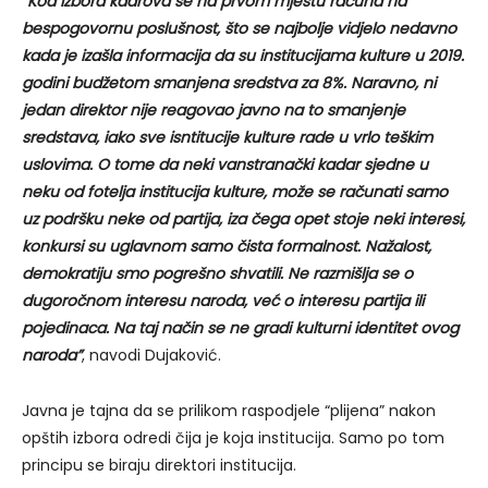
“Kod izbora kadrova se na prvom mjestu računa na
bespogovornu poslušnost, što se najbolje vidjelo nedavno
kada je izašla informacija da su institucijama kulture u 2019.
godini budžetom smanjena sredstva za 8%. Naravno, ni
jedan direktor nije reagovao javno na to smanjenje
sredstava, iako sve isntitucije kulture rade u vrlo teškim
uslovima. O tome da neki vanstranački kadar sjedne u
neku od fotelja institucija kulture, može se računati samo
uz podršku neke od partija, iza čega opet stoje neki interesi,
konkursi su uglavnom samo čista formalnost. Nažalost,
demokratiju smo pogrešno shvatili. Ne razmišlja se o
dugoročnom interesu naroda, već o interesu partija ili
pojedinaca. Na taj način se ne gradi kulturni identitet ovog
naroda”
, navodi Dujaković.
Javna je tajna da se prilikom raspodjele “plijena” nakon
opštih izbora odredi čija je koja institucija. Samo po tom
principu se biraju direktori institucija.