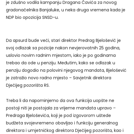
je zdušno vodila kampanju Dragana Čavića za novog
gradonačelnika Banjaluke, u neka druga vremena kada je
NDP bio opozicija SNSD-u.
Da apsurd bude veći, stari direktor Predrag Bjelošević je
svoj odlazak sa pozicije nakon nevjerovatnih 25 godina,
uslovio novim radnim mjestom, iako je po godinama
trebao da ode u penziju. Međutim, kako se odlazak u
penziju dogodio na polovini njegovog mandata, Bjelošević
je zatražio novo radno mjesto – Savjetnik direktora
Dječijeg pozorišta RS.
Treba li da napominjemo da ova funkcija uopšte ne
postoji niti je postojala za vrijeme mandata upravo –
Predraga Bjeloševića, koji je pod izgovorom uštede
budžeta svojevremeno obavljao i funkciju generalnog
direktora i umjetničkog direktora Dječijeg pozorišta, kao i