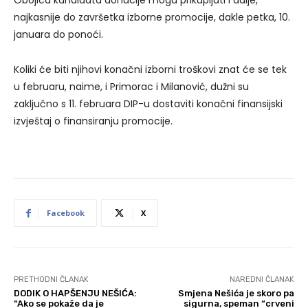
Obojica kandidata donacije mogu prikupljati i dalje,
najkasnije do završetka izborne promocije, dakle petka, 10.
januara do ponoći.
Koliki će biti njihovi konačni izborni troškovi znat će se tek
u februaru, naime, i Primorac i Milanović, dužni su
zaključno s 11. februara DIP-u dostaviti konačni finansijski
izvještaj o finansiranju promocije.
Facebook
X
PRETHODNI ČLANAK
NAREDNI ČLANAK
DODIK O HAPŠENJU NEŠIĆA:
Smjena Nešića je skoro pa
“Ako se pokaže da je
sigurna, speman “crveni