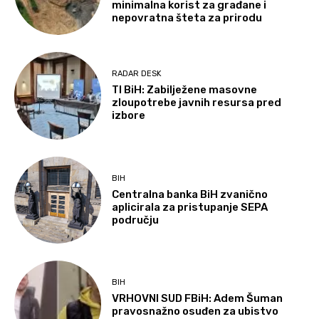
minimalna korist za građane i
nepovratna šteta za prirodu
RADAR DESK
TI BiH: Zabilježene masovne
zloupotrebe javnih resursa pred
izbore
BIH
Centralna banka BiH zvanično
aplicirala za pristupanje SEPA
području
BIH
VRHOVNI SUD FBiH: Adem Šuman
pravosnažno osuđen za ubistvo